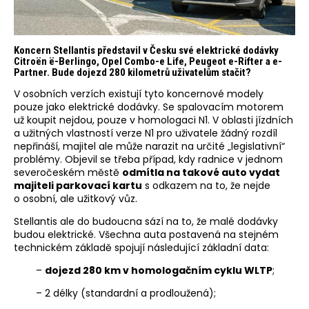
Koncern Stellantis představil v Česku své elektrické dodávky
Citroën ë-Berlingo, Opel Combo-e Life, Peugeot e-Rifter a e-
Partner. Bude dojezd 280 kilometrů uživatelům stačit?
V osobních verzích existují tyto koncernové modely
pouze jako elektrické dodávky. Se spalovacím motorem
už koupit nejdou, pouze v homologaci N1. V oblasti jízdních
a užitných vlastností verze N1 pro uživatele žádný rozdíl
nepřináší, majitel ale může narazit na určité „legislativní“
problémy. Objevil se třeba případ, kdy radnice v jednom
severočeském městě
odmítla na takové auto vydat
majiteli parkovací kartu
s odkazem na to, že nejde
o osobní, ale užitkový vůz.
Stellantis ale do budoucna sází na to, že malé dodávky
budou elektrické. Všechna auta postavená na stejném
technickém základě spojují následující základní data:
–
dojezd 280 km v homologačním cyklu WLTP
;
– 2 délky (standardní a prodloužená);