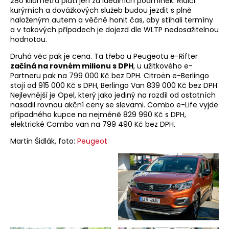
280 kilometrů platí jen za ideálních podmínek. Řidiči
kurýrních a dovážkových služeb budou jezdit s plně
naloženým autem a věčně honit čas, aby stíhali termíny
a v takových případech je dojezd dle WLTP nedosažitelnou
hodnotou.
Druhá věc pak je cena. Ta třeba u Peugeotu e-Rifter
začíná na rovném milionu s DPH
, u užitkového e-
Partneru pak na 799 000 Kč bez DPH. Citroën e-Berlingo
stojí od 915 000 Kč s DPH, Berlingo Van 839 000 Kč bez DPH.
Nejlevnější je Opel, který jako jediný na rozdíl od ostatních
nasadil rovnou akční ceny se slevami. Combo e-Life vyjde
případného kupce na nejméně 829 990 Kč s DPH,
elektrické Combo van na 799 490 Kč bez DPH.
Martin Šidlák, foto:
Peugeot