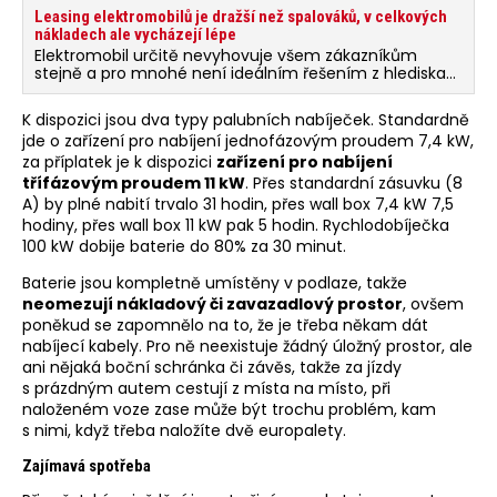
Leasing elektromobilů je dražší než spalováků, v celkových
nákladech ale vycházejí lépe
Elektromobil určitě nevyhovuje všem zákazníkům
stejně a pro mnohé není ideálním řešením z hlediska
používání, ryze z pohledu celkových nákladů na provoz
už auta s elektrickým pohonem vycházejí většinou
K dispozici jsou dva typy palubních nabíječek. Standardně
výhodněji než jejich konkurenti se spalovacími motory.
jde o zařízení pro nabíjení jednofázovým proudem 7,4 kW,
za příplatek je k dispozici
zařízení pro nabíjení
třífázovým proudem 11 kW
. Přes standardní zásuvku (8
A) by plné nabití trvalo 31 hodin, přes wall box 7,4 kW 7,5
hodiny, přes wall box 11 kW pak 5 hodin. Rychlodobíječka
100 kW dobije baterie do 80% za 30 minut.
Baterie jsou kompletně umístěny v podlaze, takže
neomezují nákladový či zavazadlový prostor
, ovšem
poněkud se zapomnělo na to, že je třeba někam dát
nabíjecí kabely. Pro ně neexistuje žádný úložný prostor, ale
ani nějaká boční schránka či závěs, takže za jízdy
s prázdným autem cestují z místa na místo, při
naloženém voze zase může být trochu problém, kam
s nimi, když třeba naložíte dvě europalety.
Zajímavá spotřeba