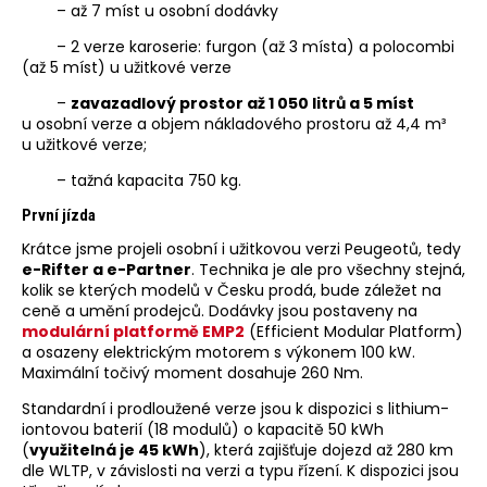
– až 7 míst u osobní dodávky
– 2 verze karoserie: furgon (až 3 místa) a polocombi
(až 5 míst) u užitkové verze
–
zavazadlový prostor až 1 050 litrů a 5 míst
u osobní verze a objem nákladového prostoru až 4,4 m³
u užitkové verze;
– tažná kapacita 750 kg.
První jízda
Krátce jsme projeli osobní i užitkovou verzi Peugeotů, tedy
e-Rifter a e-Partner
. Technika je ale pro všechny stejná,
kolik se kterých modelů v Česku prodá, bude záležet na
ceně a umění prodejců. Dodávky jsou postaveny na
modulární platformě EMP2
(Efficient Modular Platform)
a osazeny elektrickým motorem s výkonem 100 kW.
Maximální točivý moment dosahuje 260 Nm.
Standardní i prodloužené verze jsou k dispozici s lithium-
iontovou baterií (18 modulů) o kapacitě 50 kWh
(
využitelná je 45 kWh
), která zajišťuje dojezd až 280 km
dle WLTP, v závislosti na verzi a typu řízení. K dispozici jsou