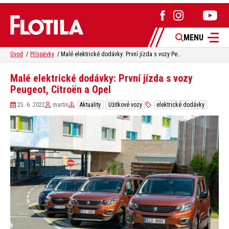
MENU
Úvod
Příspěvky
Malé elektrické dodávky: První jízda s vozy Peugeot, Citroën a Opel
Malé elektrické dodávky: První jízda s vozy
Peugeot, Citroën a Opel
25. 6. 2022
martin
Aktuality
Užitkové vozy
elektrické dodávky