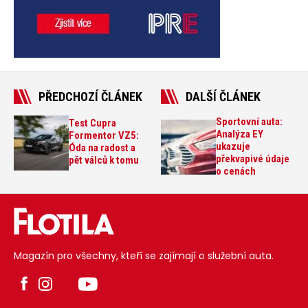
PŘEDCHOZÍ ČLÁNEK
DALŠÍ ČLÁNEK
Sportovní auta:
Test Cupra
Analýza EY
Formentor VZ5:
ukazuje
Óda na radost a
překvapivé údaje
pět válců k tomu
o cenách
Magazín pro všechny, kteří se zajímají o služební auta.