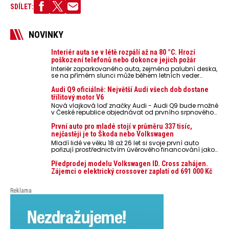
SDÍLET:
NOVINKY
Interiér auta se v létě rozpálí až na 80 °C. Hrozí
poškození telefonů nebo dokonce jejich požár
Interiér zaparkovaného auta, zejména palubní deska,
se na přímém slunci může během letních veder
rozpálit až na 80 °C. Takové teploty představují
nebezpečí pro odložené mobilní telefony, powerbanky
Audi Q9 oficiálně: Největší Audi všech dob dostane
nebo notebooky. Můžou urychlit stárnutí baterií,
třílitový motor V6
poškodit elektroniku a ve výjimečných případech i
Nová vlajková loď značky Audi - Audi Q9 bude možné
zvýšit riziko požáru.
v České republice objednávat od prvního srpnového
týdne 2026, kde budou oznámeny také české ceny.
První auto pro mladé stojí v průměru 337 tisíc,
nejčastěji je to Škoda nebo Volkswagen
Mladí lidé ve věku 18 až 26 let si svoje první auto
pořizují prostřednictvím úvěrového financování jako
ojeté. Je to tak u 93,3 % lidí, jen 6,7 % si pořídí nové
auto. Průměrná pořizovací cena vozu dosahuje 337
Předprodej modelu Volkswagen ID. Cross zahájen.
tisíc korun a průměrná financovaná částka
Zájemci o elektrický crossover zaplatí od 691 000 Kč
přesahuje 251 tisíc korun. Vyplývá to z dat Leasingu
České spořitelny za posledních 10 let (2016–2026).
Reklama