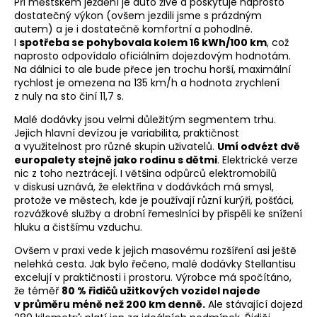
Při městském ježdění je auto živé a poskytuje naprosto
dostatečný výkon (ovšem jezdili jsme s prázdným
autem) a je i dostatečně komfortní a pohodlné.
I
spotřeba se pohybovala kolem 16 kWh/100 km
, což
naprosto odpovídalo oficiálním dojezdovým hodnotám.
Na dálnici to ale bude přece jen trochu horší, maximální
rychlost je omezena na 135 km/h a hodnota zrychlení
z nuly na sto činí 11,7 s.
Malé dodávky jsou velmi důležitým segmentem trhu.
Jejich hlavní devízou je variabilita, praktičnost
a využitelnost pro různé skupin uživatelů.
Umí odvézt dvě
europalety stejně jako rodinu s dětmi
. Elektrické verze
nic z toho neztrácejí. I většina odpůrců elektromobilů
v diskusi uznává, že elektřina v dodávkách má smysl,
protože ve městech, kde je používají různí kurýři, pošťáci,
rozvážkové služby a drobní řemeslníci by přispěli ke snížení
hluku a čistšímu vzduchu.
Ovšem v praxi vede k jejich masovému rozšíření asi ještě
nelehká cesta. Jak bylo řečeno, malé dodávky Stellantisu
excelují v praktičnosti i prostoru. Výrobce má spočítáno,
že téměř
80 % řidičů užitkových vozidel najede
v průměru méně než 200 km denně.
Ale stávající dojezd