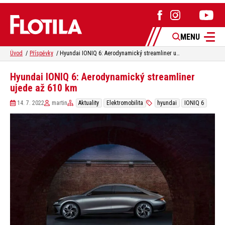
MENU
Úvod
Příspěvky
Hyundai IONIQ 6: Aerodynamický streamliner ujede až 610 km
Hyundai IONIQ 6: Aerodynamický streamliner
ujede až 610 km
14. 7. 2022
martin
Aktuality
Elektromobilita
hyundai
IONIQ 6