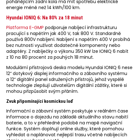
pohánějícím zadní kola má mít spotřebu elektrické
energie méně než 14 kWh/100 km.
Hyundai IONIQ 6: Na 80% za 18 minut
Platforma E-GMP
podporuje nabíjecí infrastrukturu
pracující s napětím jak 400 V, tak 800 V. Standardně
používá 800V nabíjení. Nabíjení s napětím 400 V probíhá
bez nutnosti využívat dodatečné komponenty nebo
adaptéry. Z nabíječky o výkonu 350 kW lze IONIQ 6 nabít
z 10 na 80 procent za pouhých 18 minut.
Modulární přístrojová deska modelu Hyundai IONIQ 6 nese
12“ dotykový displej informačního a zábavního systému
a 12“ digitální panel sdružených přístrojů, jehož vyspělé
technologie zlepšují uživatelům digitální zážitky, které si
mohou přizpůsobit svým přáním.
Zvuk připomínající kosmickou loď
Informační a zábavní systém poskytuje v reálném čase
informace o dojezdu na základě aktuálního stavu nabití
baterie, a to v přehledné podobě na mapě navigační
funkce. Systém doplňují online služby, které pomohou
vyhledat a naplánovat nejlepší trasu včetně nabíjecích