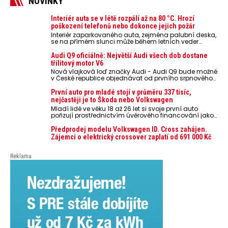
NOVINKY
Interiér auta se v létě rozpálí až na 80 °C. Hrozí
poškození telefonů nebo dokonce jejich požár
Interiér zaparkovaného auta, zejména palubní deska,
se na přímém slunci může během letních veder
rozpálit až na 80 °C. Takové teploty představují
nebezpečí pro odložené mobilní telefony, powerbanky
Audi Q9 oficiálně: Největší Audi všech dob dostane
nebo notebooky. Můžou urychlit stárnutí baterií,
třílitový motor V6
poškodit elektroniku a ve výjimečných případech i
Nová vlajková loď značky Audi - Audi Q9 bude možné
zvýšit riziko požáru.
v České republice objednávat od prvního srpnového
týdne 2026, kde budou oznámeny také české ceny.
První auto pro mladé stojí v průměru 337 tisíc,
nejčastěji je to Škoda nebo Volkswagen
Mladí lidé ve věku 18 až 26 let si svoje první auto
pořizují prostřednictvím úvěrového financování jako
ojeté. Je to tak u 93,3 % lidí, jen 6,7 % si pořídí nové
auto. Průměrná pořizovací cena vozu dosahuje 337
Předprodej modelu Volkswagen ID. Cross zahájen.
tisíc korun a průměrná financovaná částka
Zájemci o elektrický crossover zaplatí od 691 000 Kč
přesahuje 251 tisíc korun. Vyplývá to z dat Leasingu
České spořitelny za posledních 10 let (2016–2026).
Reklama