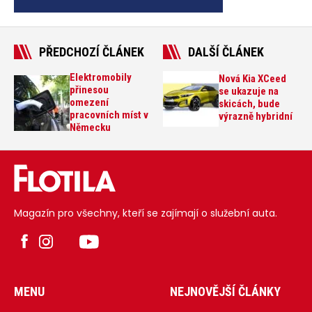
PŘEDCHOZÍ ČLÁNEK
DALŠÍ ČLÁNEK
Elektromobily
Nová Kia XCeed
přinesou
se ukazuje na
omezení
skicách, bude
pracovních míst v
výrazně hybridní
Německu
Magazín pro všechny, kteří se zajímají o služební auta.
MENU
NEJNOVĚJŠÍ ČLÁNKY