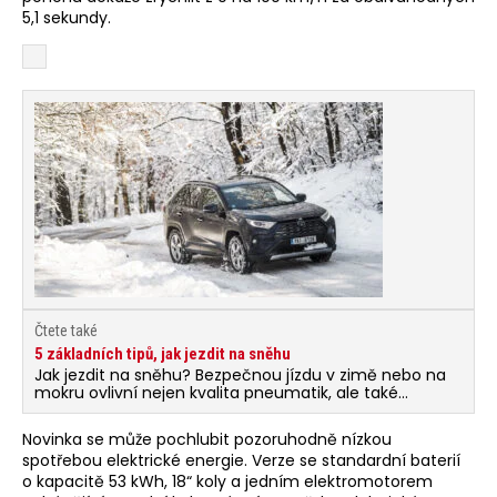
5,1 sekundy.
Čtete také
5 základních tipů, jak jezdit na sněhu
Jak jezdit na sněhu? Bezpečnou jízdu v zimě nebo na
mokru ovlivní nejen kvalita pneumatik, ale také
správné využití motoru, brzd, volantu a celkové znalosti
vozu.
Novinka se může pochlubit pozoruhodně nízkou
spotřebou elektrické energie. Verze se standardní baterií
o kapacitě 53 kWh, 18“ koly a jedním elektromotorem