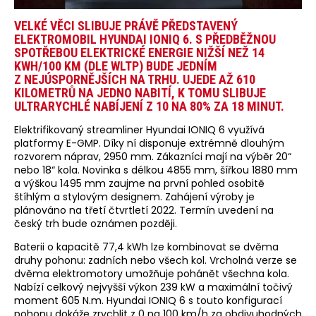
VELKÉ VĚCI SLIBUJE PRÁVĚ PŘEDSTAVENÝ
ELEKTROMOBIL HYUNDAI IONIQ 6. S PŘEDBĚŽNOU
SPOTŘEBOU ELEKTRICKÉ ENERGIE NIŽŠÍ NEŽ 14
KWH/100 KM (DLE WLTP) BUDE JEDNÍM
Z NEJÚSPORNĚJŠÍCH NA TRHU. UJEDE AŽ 610
KILOMETRŮ NA JEDNO NABITÍ, K TOMU SLIBUJE
ULTRARYCHLÉ NABÍJENÍ Z 10 NA 80% ZA 18 MINUT.
Elektrifikovaný streamliner Hyundai IONIQ 6 využívá
platformy E-GMP. Díky ní disponuje extrémně dlouhým
rozvorem náprav, 2950 mm. Zákazníci mají na výběr 20“
nebo 18“ kola. Novinka s délkou 4855 mm, šířkou 1880 mm
a výškou 1495 mm zaujme na první pohled osobitě
štíhlým a stylovým designem. Zahájení výroby je
plánováno na třetí čtvrtletí 2022. Termín uvedení na
český trh bude oznámen později.
Baterii o kapacitě 77,4 kWh lze kombinovat se dvěma
druhy pohonu: zadních nebo všech kol. Vrcholná verze se
dvěma elektromotory umožňuje pohánět všechna kola.
Nabízí celkový nejvyšší výkon 239 kW a maximální točivý
moment 605 N.m. Hyundai IONIQ 6 s touto konfigurací
pohonu dokáže zrychlit z 0 na 100 km/h za obdivuhodných