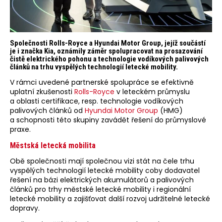
Společnosti Rolls-Royce a Hyundai Motor Group, jejíž součástí
je i značka Kia, oznámily záměr spolupracovat na prosazování
čistě elektrického pohonu a technologie vodíkových palivových
článků na trhu vyspělých technologií letecké mobility.
V rámci uvedené partnerské spolupráce se efektivně
uplatní zkušenosti
Rolls-Royce
v leteckém průmyslu
a oblasti certifikace, resp. technologie vodíkových
palivových článků od
Hyundai Motor Group
(HMG)
a schopnosti této skupiny zavádět řešení do průmyslové
praxe.
Městská letecká mobilita
Obě společnosti mají společnou vizi stát na čele trhu
vyspělých technologií letecké mobility coby dodavatel
řešení na bázi elektrických akumulátorů a palivových
článků pro trhy městské letecké mobility i regionální
letecké mobility a zajišťovat další rozvoj udržitelné letecké
dopravy.