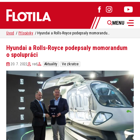
MENU
Úvod
Příspěvky
Hyundai a Rolls-Royce podepsaly momorandum o spolupráci
Hyundai a Rolls-Royce podepsaly momorandum
o spolupráci
20. 7. 2022
red
Aktuality
Ve zkratce