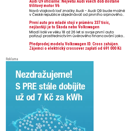
nebezpečí pro odložené mobilní telefony, powerbanky
Audi Q9 oficiálně: Největší Audi všech dob dostane
nebo notebooky. Můžou urychlit stárnutí baterií,
třílitový motor V6
poškodit elektroniku a ve výjimečných případech i
Nová vlajková loď značky Audi - Audi Q9 bude možné
zvýšit riziko požáru.
v České republice objednávat od prvního srpnového
týdne 2026, kde budou oznámeny také české ceny.
První auto pro mladé stojí v průměru 337 tisíc,
nejčastěji je to Škoda nebo Volkswagen
Mladí lidé ve věku 18 až 26 let si svoje první auto
pořizují prostřednictvím úvěrového financování jako
ojeté. Je to tak u 93,3 % lidí, jen 6,7 % si pořídí nové
auto. Průměrná pořizovací cena vozu dosahuje 337
Předprodej modelu Volkswagen ID. Cross zahájen.
tisíc korun a průměrná financovaná částka
Zájemci o elektrický crossover zaplatí od 691 000 Kč
přesahuje 251 tisíc korun. Vyplývá to z dat Leasingu
České spořitelny za posledních 10 let (2016–2026).
Reklama