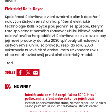
Royce.
Elektrický Rolls-Royce
Společnost Rolls-Royce vloni oznámila plán k dosažení
nulových čistých emisí uhlíku, přičemž elektrické
technologie Rolls-Royce jsou jedním ze způsobů, kterým
tato společnost pomáhá zbavovat uhlíku klíčové oblasti
celosvětového hospodářství. Rolls-Royce se zasazuje, aby
její nové produkty do roku 2030 splňovaly cíl nulových
čistých emisí uhlíku za provozu, resp. do roku 2050
vykazovaly nulové čisté emise. Proto už koncem roku
chce na trh uvést svůj první plně elektrický model.
-red-
SDÍLET:
NOVINKY
Interiér auta se v létě rozpálí až na 80 °C. Hrozí
poškození telefonů nebo dokonce jejich požár
Interiér zaparkovaného auta, zejména palubní deska,
se na přímém slunci může během letních veder
rozpálit až na 80 °C. Takové teploty představují