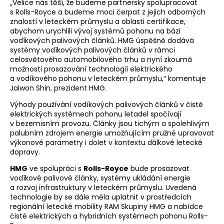
„Velice nás těší, že budeme partnersky spolupracovat
s Rolls-Royce a budeme moci čerpat z jejich odborných
znalostí v leteckém průmyslu a oblasti certifikace,
abychom urychlili vývoj systémů pohonu na bázi
vodíkových palivových článků. HMG úspěšně dodává
systémy vodíkových palivových článků v rámci
celosvětového automobilového trhu a nyní zkoumá
možnosti prosazování technologií elektrického
a vodíkového pohonu v leteckém průmyslu,“ komentuje
Jaiwon Shin, prezident HMG.
Výhody používání vodíkových palivových článků v čistě
elektrických systémech pohonu letadel spočívají
v bezemisním provozu. Články jsou tichým a spolehlivým
palubním zdrojem energie umožňujícím pružně upravovat
výkonové parametry i dolet v kontextu dálkové letecké
dopravy.
HMG
ve spolupráci s
Rolls-Royce
bude prosazovat
vodíkové palivové články, systémy ukládání energie
a rozvoj infrastruktury v leteckém průmyslu. Uvedená
technologie by se dále měla uplatnit v prostředcích
regionální letecké mobility RAM Skupiny HMG a nabídce
čistě elektrických a hybridních systémech pohonu Rolls-