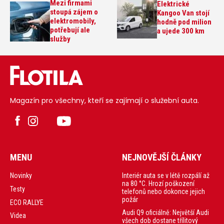
Mezi firmami
Elektrické
stoupá zájem o
Kangoo Van stojí
elektromobily,
hodně pod milion
potřebují ale
a ujede 300 km
služby
Magazín pro všechny, kteří se zajímají o služební auta.
MENU
NEJNOVĚJŠÍ ČLÁNKY
Interiér auta se v létě rozpálí až
Novinky
na 80 °C. Hrozí poškození
Testy
telefonů nebo dokonce jejich
požár
ECO RALLYE
Audi Q9 oficiálně: Největší Audi
Videa
všech dob dostane třílitový