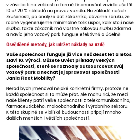
v závislosti na velikosti a formě financování vozidla ušetřit
10 až 20 % nákladů na provoz vozidla. Na základě našich
zkušeností, po analýze dat zákazníka, dáváme záruku, že
ročně vygenerujeme minimálně tolik úspor, kolik stojí naše
služba, takže zákazník má vlastně takovou službu zdarma
a navíc jeho vozový park funguje efektivně a účelně.
Osvědčené metody, jak udržet náklady na uzdě
Vaše společnost funguje již více než deset let a letos
slaví 10. výročí. Můžete uvést příklady velkých
společností, které se rozhodly outsourcovat svůj
vozový park a nechat jej spravovat společností
Jania Fleet Mobility?
Nerad bych jmenoval nějaké konkrétní firmy, protože ne
každá společnost si to může přát. Ale mohu říci, že mezi
naše klienty patří velké společnosti z telekomunikačního,
farmaceutického, maloobchodního i výrobního sektoru.
K této skupině se v blízké budoucnosti připojí mnoho
dalších menších i větších společností.