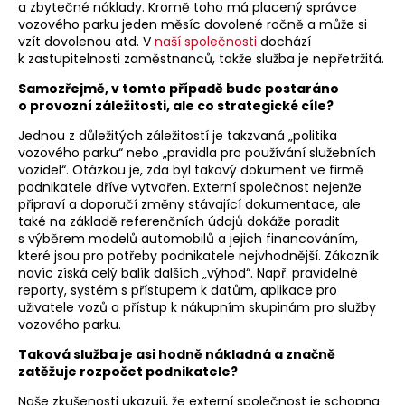
a zbytečné náklady. Kromě toho má placený správce
vozového parku jeden měsíc dovolené ročně a může si
vzít dovolenou atd. V
naší společnosti
dochází
k zastupitelnosti zaměstnanců, takže služba je nepřetržitá.
Samozřejmě, v tomto případě bude postaráno
o provozní záležitosti, ale co strategické cíle?
Jednou z důležitých záležitostí je takzvaná „politika
vozového parku“ nebo „pravidla pro používání služebních
vozidel“. Otázkou je, zda byl takový dokument ve firmě
podnikatele dříve vytvořen. Externí společnost nejenže
připraví a doporučí změny stávající dokumentace, ale
také na základě referenčních údajů dokáže poradit
s výběrem modelů automobilů a jejich financováním,
které jsou pro potřeby podnikatele nejvhodnější. Zákazník
navíc získá celý balík dalších „výhod“. Např. pravidelné
reporty, systém s přístupem k datům, aplikace pro
uživatele vozů a přístup k nákupním skupinám pro služby
vozového parku.
Taková služba je asi hodně nákladná a značně
zatěžuje rozpočet podnikatele?
Naše zkušenosti ukazují, že externí společnost je schopna