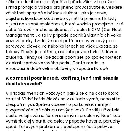
několika desítkami let. Spočíval především v tom, že si
firma pronajala vozidlo pro jiného provozovatele. Veškeré
záležitosti spojené s běžnou službou, jako je servis,
pojištění, likvidace škod nebo výměna pneumatik, byly
a jsou na straně společnosti, která vozidlo pronajímá. V té
době šéfové mnoha společností z oblasti CFM (Car Fleet
Management), a to i v případě podniků vlastnících velké
vozové parky, tvrdili, že není potřeba, aby vozový park
spravoval člověk. Po několika letech se však ukázalo, že
takový člověk je potřeba, ale tato pozice byla již dávno
zrušena. Tehdy se lidé začali poohlížet po společnostech
z oblasti správy vozového parku. Tento model je
v současné době velmi oblíbený v západní Evropě.
A co menší podnikatelé, kteří mají ve firmě několik
desítek vozidel?
V případě menších vozových parků se o ně často stará
majitel. Vždyť každý člověk se v autech vyzná, nebo si to
alespoň myslí. Správa vozového parku však není jen
o vyjednávání při nákupu nových vozů. Později uživatelé
často volají svému šéfovi s různými problémy. Např. kde
vyměnit olej v autě, co dělat v případě havárie, poruchy
apod. Takových problémů s postupem času přibývá.