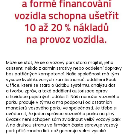
Může se stát, že se o vozový park stará majitel, jeho
asistent, někdo z administrativy nebo oddělení dopravy
bez patřičných kompetencí. Naše společnost má tým
vysoce kvalifikovaných zaměstnanců, oddělení Back
Office, které se stará o údržbu systému, analýzu dat
a tvorbu zpráv, a také oddělení autorizace oprav
a likvidace pojistných událostí. Náš manažer vozového
parku pracuje v týmu a má podporu i od ostatních
manažerů vozového parku ve společnosti. Je třeba si
uvědomit, že jeden správce vozového parku na plný
úvazek není schopen sám zvládnout velký vozový park.
A na druhou stranu ve firmách často spravuje vozový
park příliš mnoho lidí, což generuje velmi vysoké