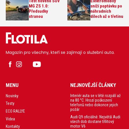
Test nového SUV
Elektromobily
MG ZS 1.0:
sníží poptávku po
Předsudky
náhradních
stranou
dílech až o třetinu
Magazín pro všechny, kteří se zajímají o služební auta.
MENU
NEJNOVĚJŠÍ ČLÁNKY
Interiér auta se v létě rozpálí až
Novinky
na 80 °C. Hrozí poškození
Testy
telefonů nebo dokonce jejich
požár
ECO RALLYE
Audi Q9 oficiálně: Největší Audi
Videa
všech dob dostane třílitový
motor V6
Kontakty