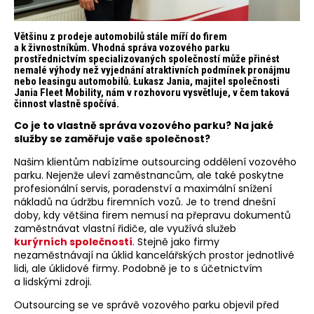
Většinu z prodeje automobilů stále míří do firem
a k živnostníkům. Vhodná správa vozového parku
prostřednictvím specializovaných společností může přinést
nemalé výhody než vyjednání atraktivních podmínek pronájmu
nebo leasingu automobilů. Łukasz Jania, majitel společnosti
Jania Fleet Mobility, nám v rozhovoru vysvětluje, v čem taková
činnost vlastně spočívá.
Co je to vlastně správa vozového parku?
Na jaké
služby se zaměřuje vaše společnost?
Našim klientům nabízíme outsourcing oddělení vozového
parku. Nejenže uleví zaměstnancům, ale také poskytne
profesionální servis, poradenství a maximální snížení
nákladů na údržbu firemních vozů. Je to trend dnešní
doby, kdy většina firem nemusí na přepravu dokumentů
zaměstnávat vlastní řidiče, ale využívá služeb
kurýrních společností
. Stejně jako firmy
nezaměstnávají na úklid kancelářských prostor jednotlivé
lidi, ale úklidové firmy. Podobně je to s účetnictvím
a lidskými zdroji.
Outsourcing se ve správě vozového parku objevil před