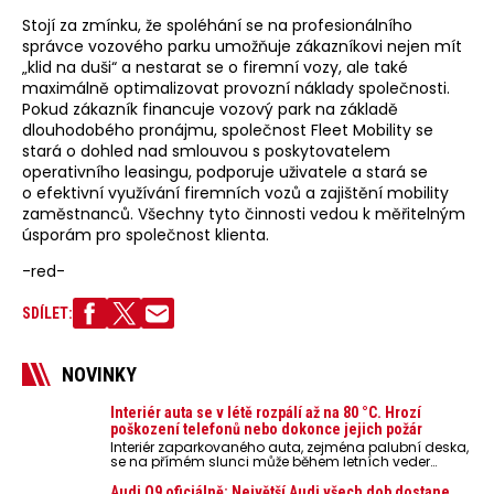
Stojí za zmínku, že spoléhání se na profesionálního
správce vozového parku umožňuje zákazníkovi nejen mít
„klid na duši“ a nestarat se o firemní vozy, ale také
maximálně optimalizovat provozní náklady společnosti.
Pokud zákazník financuje vozový park na základě
dlouhodobého pronájmu, společnost Fleet Mobility se
stará o dohled nad smlouvou s poskytovatelem
operativního leasingu, podporuje uživatele a stará se
o efektivní využívání firemních vozů a zajištění mobility
zaměstnanců. Všechny tyto činnosti vedou k měřitelným
úsporám pro společnost klienta.
-red-
SDÍLET:
NOVINKY
Interiér auta se v létě rozpálí až na 80 °C. Hrozí
poškození telefonů nebo dokonce jejich požár
Interiér zaparkovaného auta, zejména palubní deska,
se na přímém slunci může během letních veder
rozpálit až na 80 °C. Takové teploty představují
nebezpečí pro odložené mobilní telefony, powerbanky
Audi Q9 oficiálně: Největší Audi všech dob dostane