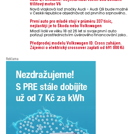
nebo notebooky. Můžou urychlit stárnutí baterií,
třílitový motor V6
poškodit elektroniku a ve výjimečných případech i
Nová vlajková loď značky Audi - Audi Q9 bude možné
zvýšit riziko požáru.
v České republice objednávat od prvního srpnového
týdne 2026, kde budou oznámeny také české ceny.
První auto pro mladé stojí v průměru 337 tisíc,
nejčastěji je to Škoda nebo Volkswagen
Mladí lidé ve věku 18 až 26 let si svoje první auto
pořizují prostřednictvím úvěrového financování jako
ojeté. Je to tak u 93,3 % lidí, jen 6,7 % si pořídí nové
auto. Průměrná pořizovací cena vozu dosahuje 337
Předprodej modelu Volkswagen ID. Cross zahájen.
tisíc korun a průměrná financovaná částka
Zájemci o elektrický crossover zaplatí od 691 000 Kč
přesahuje 251 tisíc korun. Vyplývá to z dat Leasingu
České spořitelny za posledních 10 let (2016–2026).
Reklama