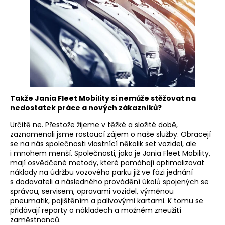
Takže Jania Fleet Mobility si nemůže stěžovat na
nedostatek práce a nových zákazníků?
Určitě ne. Přestože žijeme v těžké a složité době,
zaznamenali jsme rostoucí zájem o naše služby. Obracejí
se na nás společnosti vlastnící několik set vozidel, ale
i mnohem menší. Společnosti, jako je Jania Fleet Mobility,
mají osvědčené metody, které pomáhají optimalizovat
náklady na údržbu vozového parku již ve fázi jednání
s dodavateli a následného provádění úkolů spojených se
správou, servisem, opravami vozidel, výměnou
pneumatik, pojištěním a palivovými kartami. K tomu se
přidávají reporty o nákladech a možném zneužití
zaměstnanců.