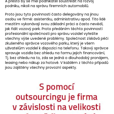
A přesto by se měl podnikatel soustředit na rozvoj
podniku, nikoli na správu firemních automobilů.
Proto jsou tyto povinnosti často delegovány na jinou
osobu ve firmě: asistentku, administrativu apod. Tito lidé
mezitím vykonávají svou základní práci a často nevědí,
jak řídit vozový park. Proto předáním těchto povinností
profesionální společnosti pro správu vozidel vyřešíte
všechny výše uvedené problémy. Společnost získává péči
zkušeného správce vozového parku, který je všem
uživatelům vozidel k dispozici na telefonu. Takový správce
spravuje vozidla bez ohledu na formu jejich financování,
Tj. bez ohledu na to, zda se jedná o dlouhodobý pronájem,
leasing nebo nákup za hotové. V každém z těchto případů
jsou zajištěny všechny provozní aspekty.