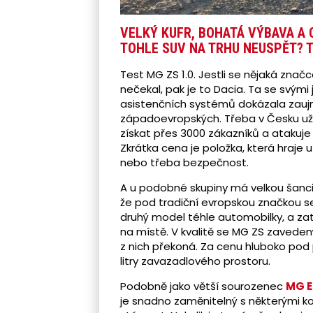
VELKÝ KUFR, BOHATÁ VÝBAVA A 
TOHLE SUV NA TRHU NEUSPĚT? T
Test MG ZS 1.0. Jestli se nějaká značc
nečekal, pak je to Dacia. Ta se svým
asistenčních systémů dokázala zaujmo
západoevropských. Třeba v Česku už 
získat přes 3000 zákazníků a atakuje
Zkrátka cena je položka, která hraje u
nebo třeba bezpečnost.
A u podobné skupiny má velkou šanci
že pod tradiční evropskou značkou se
druhý model téhle automobilky, a z
na místě. V kvalitě se MG ZS zavede
z nich překoná. Za cenu hluboko pod
litry zavazadlového prostoru.
Podobně jako větší sourozenec
MG 
je snadno zaměnitelný s některými ko