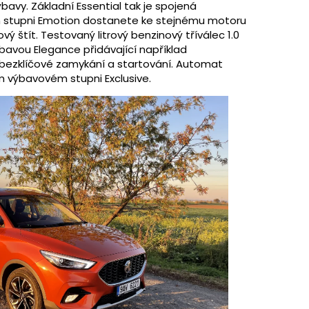
bavy. Základní Essential tak je spojená
m stupni Emotion dostanete ke stejnému motoru
ový štít. Testovaný litrový benzinový tříválec 1.0
ýbavou Elegance přidávající například
bezklíčové zamykání a startování. Automat
 výbavovém stupni Exclusive.