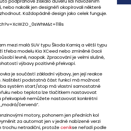
 auto podprahově získalo důvěru lidí navozením
, nebo nakolik jen designéři okopírovali některé
rozhodnout. Každopádně design jako celek funguje.
atch?v=XcWZO_0sWhM&t=118s
am mezi malá SUV typu Škoda Kamiq a větší typu
íží třeba modelu Kia XCeed nebo zmíněné Dacii
ůsobí levně, naopak. Zpracování je velmi slušné,
hatostí výbavy pozitivně překvapí.
vka je součástí základní výbavy, jen její reakce
é. Naštěstí podstatná část funkcí má možnost
eba systém start/stop má vlastní samostatné
a ofuku nebo teplota lze tlačítkem nastavovat
chu překvapivě nemůžete nastavovat konkrétní
i „modrá/červená“.
benzinovými motory, pohonem jen předních kol
vyměnit za automat jen v jedné nabízené verzi
trochu netradiční, protože
ceník
se neřadí podle