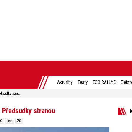
Aktuality
Testy
ECO RALLYE
Elektr
Test nového SUV MG ZS 1.0: Předsudky stranou
 Předsudky stranou
G
test
ZS