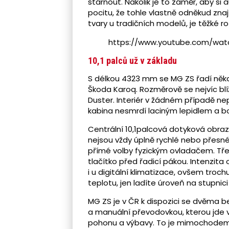
stárnout. Nakolik je to záměr, aby si
pocitu, že tohle vlastně odněkud znají
tvary u tradičních modelů, je těžké 
https://www.youtube.com/w
10,1 palců už v základu
S délkou 4323 mm se MG ZS řadí něk
Škoda Karoq. Rozměrově se nejvíc bl
Duster. Interiér v žádném případě nep
kabina nesmrdí laciným lepidlem a bo
Centrální 10,1palcová dotyková obrazo
nejsou vždy úplně rychlé nebo přesn
přímé volby fyzickým ovladačem. Tř
tlačítko před řadicí pákou. Intenzit
i u digitální klimatizace, ovšem tro
teplotu, jen ladíte úroveň na stupnic
MG ZS je v ČR k dispozici se dvěma 
a manuální převodovkou, kterou jde 
pohonu a výbavy. To je mimochodem 