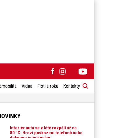
omobilita
Videa
Flotila roku
Kontakty
NOVINKY
Interiér auta se v létě rozpálí až na
80 °C. Hrozí poškození telefonů nebo
dokonce jejich požár