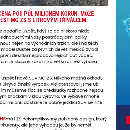
CENA POD PŮL MILIONEM KORUN. MŮŽE
EST MG ZS S LITROVÝM TŘÍVÁLCEM.
e podařilo uspět, když to od ní skoro nikdo
i jednoduchými vozy postrádajícími balíky
ut nejen na východních trzích, ale i na těch
model Duster za prvních devět měsíců zvládl
 první desítku nejprodávanějších aut vůbec.
 určité skupiny zákazníků větší roli než výbava
 uspět i nové SUV MG ZS. Někoho možná odradí,
 ukrývá čínský výrobek. Ale otestovali jsme už
atím můžeme říct, že předsudky rozhodně nejsou
ným značkám v klidu vyrovná, ve výbavě mnohé
 půl milionu dostanete dobře jezdící SUV se 448
EHS
má i ZS nekomplikovaný pohledný design, který
nkurenty, ale jeho výhodou je, že by neměl