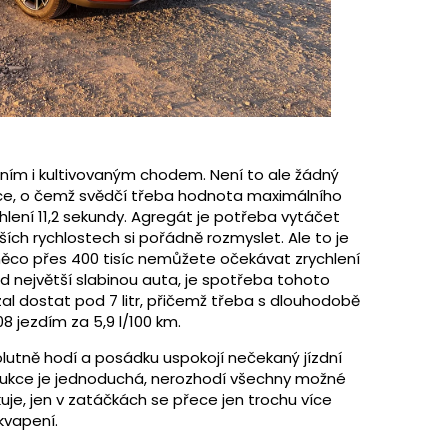
ím i kultivovaným chodem. Není to ale žádný
ce, o čemž svědčí třeba hodnota maximálního
lení 11,2 sekundy. Agregát je potřeba vytáčet
ích rychlostech si pořádně rozmyslet. Ale to je
něco přes 400 tisíc nemůžete očekávat zrychlení
 největší slabinou auta, je spotřeba tohoto
l dostat pod 7 litr, přičemž třeba s dlouhodobě
 jezdím za 5,9 l/100 km.
olutně hodí a posádku uspokojí nečekaný jízdní
strukce je jednoduchá, nerozhodí všechny možné
uje, jen v zatáčkách se přece jen trochu více
kvapení.