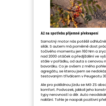
Až na spotřebu příjemné překvapení
Samotný motor nás potěšil odhlučněn
silák. S autem má poměrně dost prá
točivého momentu jen 160 Nm a zrych
nad 2000 otáček a předjíždění ve vyšš
stále v pořádku, od auta s cenovou 
bavoráku. Co je ovšem z mého pohled
agregátu, se kterou jsem se nedokáza
testovaným tříválcem v Peugeotu 308
Ale pro poklidnou jízdu se MG ZS abs
komfort. Podvozek, jakkoli jeho kon
typy nerovností a děr. Auto neodskak
naklání. Tohle je naopak pozitivní pře