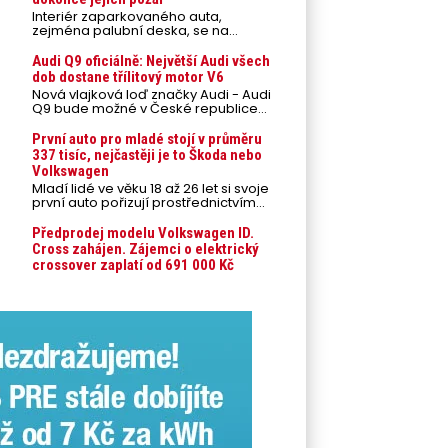
Interiér zaparkovaného auta,
zejména palubní deska, se na
přímém slunci může během letních
veder rozpálit až na 80 °C. Takové
Audi Q9 oficiálně: Největší Audi všech
teploty představují nebezpečí pro
dob dostane třílitový motor V6
odložené mobilní telefony,
Nová vlajková loď značky Audi - Audi
powerbanky nebo notebooky. Můžou
Q9 bude možné v České republice
urychlit stárnutí baterií, poškodit
objednávat od prvního srpnového
elektroniku a ve výjimečných
týdne 2026, kde budou oznámeny
První auto pro mladé stojí v průměru
případech i zvýšit riziko požáru.
také české ceny.
337 tisíc, nejčastěji je to Škoda nebo
Volkswagen
Mladí lidé ve věku 18 až 26 let si svoje
první auto pořizují prostřednictvím
úvěrového financování jako ojeté. Je
to tak u 93,3 % lidí, jen 6,7 % si pořídí
Předprodej modelu Volkswagen ID.
nové auto. Průměrná pořizovací
Cross zahájen. Zájemci o elektrický
cena vozu dosahuje 337 tisíc korun a
crossover zaplatí od 691 000 Kč
průměrná financovaná částka
přesahuje 251 tisíc korun. Vyplývá to z
dat Leasingu České spořitelny za
posledních 10 let (2016–2026).