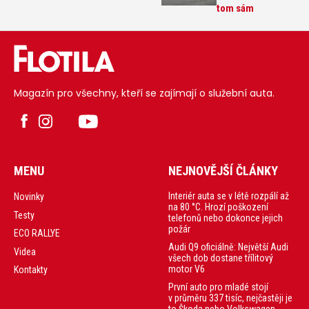
tom sám
Magazín pro všechny, kteří se zajímají o služební auta.
MENU
NEJNOVĚJŠÍ ČLÁNKY
Interiér auta se v létě rozpálí až
Novinky
na 80 °C. Hrozí poškození
Testy
telefonů nebo dokonce jejich
požár
ECO RALLYE
Audi Q9 oficiálně: Největší Audi
Videa
všech dob dostane třílitový
motor V6
Kontakty
První auto pro mladé stojí
v průměru 337 tisíc, nejčastěji je