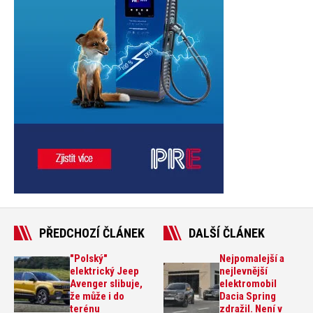
PŘEDCHOZÍ ČLÁNEK
DALŠÍ ČLÁNEK
"Polský"
Nejpomalejší a
elektrický Jeep
nejlevnější
Avenger slibuje,
elektromobil
že může i do
Dacia Spring
terénu
zdražil. Není v