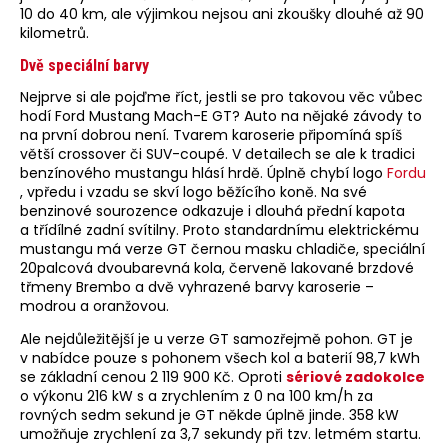
10 do 40 km, ale výjimkou nejsou ani zkoušky dlouhé až 90
kilometrů.
Dvě speciální barvy
Nejprve si ale pojďme říct, jestli se pro takovou věc vůbec
hodí Ford Mustang Mach-E GT? Auto na nějaké závody to
na první dobrou není. Tvarem karoserie připomíná spíš
větší crossover či SUV-coupé. V detailech se ale k tradici
benzínového mustangu hlásí hrdě. Úplně chybí logo
Fordu
, vpředu i vzadu se skví logo běžícího koně. Na své
benzinové sourozence odkazuje i dlouhá přední kapota
a třídílné zadní svítilny. Proto standardnímu elektrickému
mustangu má verze GT černou masku chladiče, speciální
20palcová dvoubarevná kola, červeně lakované brzdové
třmeny Brembo a dvě vyhrazené barvy karoserie –
modrou a oranžovou.
Ale nejdůležitější je u verze GT samozřejmě pohon. GT je
v nabídce pouze s pohonem všech kol a baterií 98,7 kWh
se základní cenou 2 119 900 Kč. Oproti
sériové zadokolce
o výkonu 216 kW s a zrychlením z 0 na 100 km/h za
rovných sedm sekund je GT někde úplně jinde. 358 kW
umožňuje zrychlení za 3,7 sekundy při tzv. letmém startu.