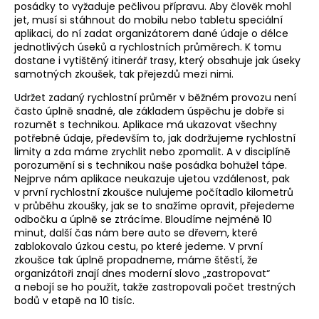
posádky to vyžaduje pečlivou přípravu. Aby člověk mohl
jet, musí si stáhnout do mobilu nebo tabletu speciální
aplikaci, do ní zadat organizátorem dané údaje o délce
jednotlivých úseků a rychlostních průměrech. K tomu
dostane i vytištěný itinerář trasy, který obsahuje jak úseky
samotných zkoušek, tak přejezdů mezi nimi.
Udržet zadaný rychlostní průměr v běžném provozu není
často úplně snadné, ale základem úspěchu je dobře si
rozumět s technikou. Aplikace má ukazovat všechny
potřebné údaje, především to, jak dodržujeme rychlostní
limity a zda máme zrychlit nebo zpomalit. A v disciplíně
porozumění si s technikou naše posádka bohužel tápe.
Nejprve nám aplikace neukazuje ujetou vzdálenost, pak
v první rychlostní zkoušce nulujeme počítadlo kilometrů
v průběhu zkoušky, jak se to snažíme opravit, přejedeme
odbočku a úplně se ztrácíme. Bloudíme nejméně 10
minut, další čas nám bere auto se dřevem, které
zablokovalo úzkou cestu, po které jedeme. V první
zkoušce tak úplně propadneme, máme štěstí, že
organizátoři znají dnes moderní slovo „zastropovat“
a nebojí se ho použít, takže zastropovali počet trestných
bodů v etapě na 10 tisíc.