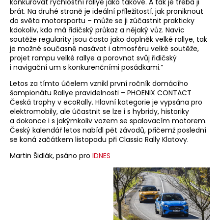
konkurovat rychlostní rallye jako takové. A tak je třeba ji
brát. Na druhé straně je ideální příležitostí, jak proniknout
do světa motorsportu – může se ji zúčastnit prakticky
kdokoliv, kdo má řidičský průkaz a nějaký vůz. Navíc
soutěže regularity jsou často jako doplněk velké rallye, tak
je možné současně nasávat i atmosféru velké soutěže,
projet rampu velké rallye a porovnat svůj řidičský
i navigační um s konkurenčními posádkami.“
Letos za tímto účelem vznikl první ročník domácího
šampionátu Rallye pravidelnosti – PHOENIX CONTACT
Česká trophy v ecoRally. Hlavní kategorie je vypsána pro
elektromobily, ale účastnit se lze i s hybridy, historiky
a dokonce i s jakýmkoliv vozem se spalovacím motorem.
Český kalendář letos nabídl pět závodů, přičemž poslední
se koná začátkem listopadu při Classic Rally Klatovy.
Martin Šidlák, psáno pro
IDNES