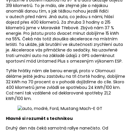
319 kilometrů. To je málo, ale zřejmě jde o nějakou
anomálii danou tím, s jak těžkou nohou jezdili řidiči
v autech před námi. Jiná auta, co jedou s námi, hlásí
dojezd přes 400 kilometrů. Za zhruba 3 hodiny a 215
kilometrů jsme v Moravské Třebové. Zbývá nám 37 %
energie. Pro jistotu proto dvacet minut dobíjíme 15 kWh
na 55%. Čeká nás totiž zkouška akcelerace na místním
letišti. Ta ukáže, jak brutální ve skutečnosti zrychlení auta
je. Akcelerace vás přimáčkne do sedačky. Na uzavřené
trati umožní auto na základě údajů z GPS odemknout
sportovní mód Untamed Plus s omezeným výkonem ESP.
Tyhle hrátky nám ale berou energii, proto v Olomouci
děláme ještě jednu zastávku na tři čtvrtě hodiny, dobíjíme
32 kWh na 70 procent a v pohodě dojíždíme do cíle. Skoro
400 kilometrů jsme zvládli se spotřebou 24 kWh/100 km.
Což není tak vzdálené od deklarované spotřeby 21,2
kWh/100 km.
Hlavně si rozumět s technikou
Druhý den nás čeká samotná rallye nanečisto. Od