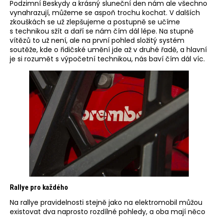
Podzimní Beskydy a krásný sluneční den nám ale všechno
vynahrazují, můžeme se aspoň trochu kochat. V dalších
zkouškách se už zlepšujeme a postupně se učíme
s technikou sžít a daří se nám čím dál lépe. Na stupně
vítězů to už není, ale na první pohled složitý systém
soutěže, kde o řidičské umění jde až v druhé řadě, a hlavní
je si rozumět s výpočetní technikou, nás baví čím dál víc.
Rallye pro každého
Na rallye pravidelnosti stejně jako na elektromobil můžou
existovat dva naprosto rozdílné pohledy, a oba mají něco