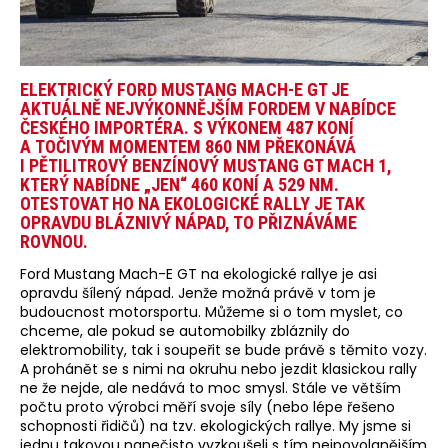
ELEKTRICKÝ FORD MUSTANG MACH-E GT JE
AKTUÁLNĚ NEJVÝKONNĚJŠÍM FORDEM V NABÍDCE
ČESKÉHO IMPORTÉRA. S VÝKONEM 487 KONÍ
A TOČIVÝM MOMENTEM 860 NM PŘEKONÁVÁ
I PĚTILITROVÝ BENZÍNOVÝ MUSTANG GT MACH 1,
KTERÝ NABÍDNE „JEN“ 460 KONÍ A 529 NM.
OTESTOVAT HO NA EKOLOGICKÉ RALLY JE TAK
OPRAVDU BLÁZNIVÝ NÁPAD, TO PŘIZNÁVÁME
ROVNOU.
Ford Mustang Mach-E GT na ekologické rallye je asi
opravdu šílený nápad. Jenže možná právě v tom je
budoucnost motorsportu. Můžeme si o tom myslet, co
chceme, ale pokud se automobilky zbláznily do
elektromobility, tak i soupeřit se bude právě s těmito vozy.
A prohánět se s nimi na okruhu nebo jezdit klasickou rally
ne že nejde, ale nedává to moc smysl. Stále ve větším
počtu proto výrobci měří svoje síly (nebo lépe řešeno
schopnosti řidičů) na tzv. ekologických rallye. My jsme si
jednu takovou nanečisto vyzkoušeli s tím nejpovolanějším