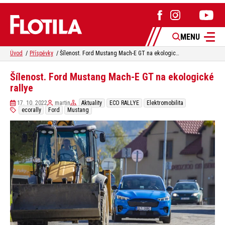
MENU
Úvod
Příspěvky
Šílenost. Ford Mustang Mach-E GT na ekologické rallye
Šílenost. Ford Mustang Mach-E GT na ekologické
rallye
17. 10. 2022
martin
Aktuality
ECO RALLYE
Elektromobilita
ecorally
Ford
Mustang