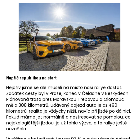
Napříč republikou na start
Nejdřív jsme se ale museli na místo naší rallye dostat.
Začátek cesty byl v Praze, konec v Čeladné v Beskydech.
Plánovaná trasa přes Moravskou Třebovou a Olomouc
měla 388 kilometrů, udávaný dojezd auta je až 490
kilometrů, realita je vždycky nižší, navíc při jízdě po dálnici.
Pokud máme jet normálně a nestresovat se pomalou, co
nejekologičtější jízdou, je už tohle výzva, a to rallye ještě
nezačala.
Vyrážíme s baterií nabitou na 97 % a auto ukazuje dojezd