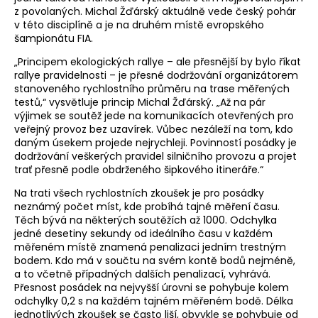
z povolaných. Michal Žďárský aktuálně vede český pohár
v této disciplíně a je na druhém místě evropského
šampionátu FIA.
„Principem ekologických rallye – ale přesnější by bylo říkat
rallye pravidelnosti – je přesné dodržování organizátorem
stanoveného rychlostního průměru na trase měřených
testů,“ vysvětluje princip Michal Žďárský. „Až na pár
výjimek se soutěž jede na komunikacích otevřených pro
veřejný provoz bez uzavírek. Vůbec nezáleží na tom, kdo
daným úsekem projede nejrychleji. Povinností posádky je
dodržování veškerých pravidel silničního provozu a projet
trať přesně podle obdrženého šipkového itineráře.“
Na trati všech rychlostních zkoušek je pro posádky
neznámý počet míst, kde probíhá tajné měření času.
Těch bývá na některých soutěžích až 1000. Odchylka
jedné desetiny sekundy od ideálního času v každém
měřeném místě znamená penalizaci jedním trestným
bodem. Kdo má v součtu na svém kontě bodů nejméně,
a to včetně případných dalších penalizací, vyhrává.
Přesnost posádek na nejvyšší úrovni se pohybuje kolem
odchylky 0,2 s na každém tajném měřeném bodě. Délka
jednotlivých zkoušek se často liší, obvykle se pohybuje od