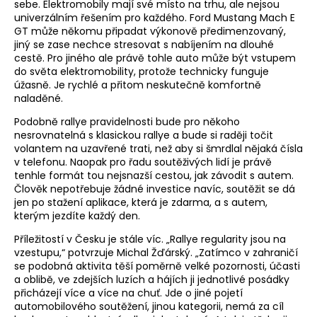
sebe. Elektromobily mají své místo na trhu, ale nejsou
univerzálním řešením pro každého. Ford Mustang Mach E
GT může někomu připadat výkonově předimenzovaný,
jiný se zase nechce stresovat s nabíjením na dlouhé
cestě. Pro jiného ale právě tohle auto může být vstupem
do světa elektromobility, protože technicky funguje
úžasně. Je rychlé a přitom neskutečně komfortně
naladěné.
Podobně rallye pravidelnosti bude pro někoho
nesrovnatelná s klasickou rallye a bude si raději točit
volantem na uzavřené trati, než aby si šmrdlal nějaká čísla
v telefonu. Naopak pro řadu soutěživých lidí je právě
tenhle formát tou nejsnazší cestou, jak závodit s autem.
Člověk nepotřebuje žádné investice navíc, soutěžit se dá
jen po stažení aplikace, která je zdarma, a s autem,
kterým jezdíte každý den.
Příležitostí v Česku je stále víc. „Rallye regularity jsou na
vzestupu,“ potvrzuje Michal Žďárský. „Zatímco v zahraničí
se podobná aktivita těší poměrně velké pozornosti, účasti
a oblibě, ve zdejších luzích a hájích ji jednotlivé posádky
přicházejí více a více na chuť. Jde o jiné pojetí
automobilového soutěžení, jinou kategorii, nemá za cíl