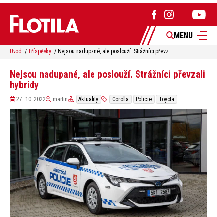
MENU
Úvod
Příspěvky
Nejsou nadupané, ale poslouží. Strážníci převzali hybridy
Nejsou nadupané, ale poslouží. Strážníci převzali
hybridy
27. 10. 2022
martin
Aktuality
Corolla
Policie
Toyota