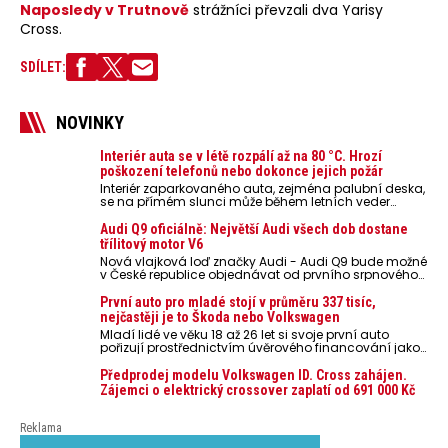
kilometrů
Naposledy v Trutnově
strážníci převzali dva Yarisy
na českých
Cross.
silnicích.
SDÍLET:
NOVINKY
Interiér auta se v létě rozpálí až na 80 °C. Hrozí
poškození telefonů nebo dokonce jejich požár
Interiér zaparkovaného auta, zejména palubní deska,
se na přímém slunci může během letních veder
rozpálit až na 80 °C. Takové teploty představují
nebezpečí pro odložené mobilní telefony, powerbanky
Audi Q9 oficiálně: Největší Audi všech dob dostane
nebo notebooky. Můžou urychlit stárnutí baterií,
třílitový motor V6
poškodit elektroniku a ve výjimečných případech i
Nová vlajková loď značky Audi - Audi Q9 bude možné
zvýšit riziko požáru.
v České republice objednávat od prvního srpnového
týdne 2026, kde budou oznámeny také české ceny.
První auto pro mladé stojí v průměru 337 tisíc,
nejčastěji je to Škoda nebo Volkswagen
Mladí lidé ve věku 18 až 26 let si svoje první auto
pořizují prostřednictvím úvěrového financování jako
ojeté. Je to tak u 93,3 % lidí, jen 6,7 % si pořídí nové
auto. Průměrná pořizovací cena vozu dosahuje 337
Předprodej modelu Volkswagen ID. Cross zahájen.
tisíc korun a průměrná financovaná částka
Zájemci o elektrický crossover zaplatí od 691 000 Kč
přesahuje 251 tisíc korun. Vyplývá to z dat Leasingu
České spořitelny za posledních 10 let (2016–2026).
Reklama