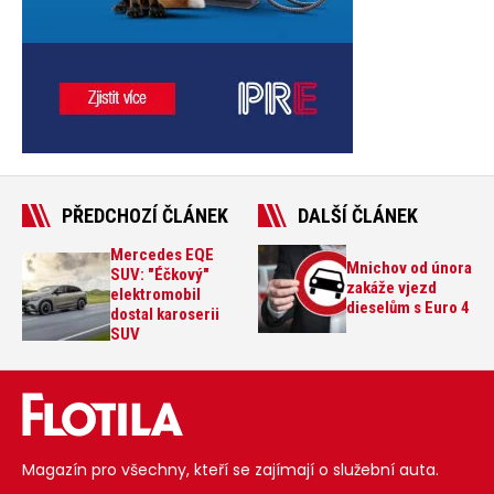
PŘEDCHOZÍ ČLÁNEK
DALŠÍ ČLÁNEK
Mercedes EQE
Mnichov od února
SUV: "Éčkový"
zakáže vjezd
elektromobil
dieselům s Euro 4
dostal karoserii
SUV
Magazín pro všechny, kteří se zajímají o služební auta.