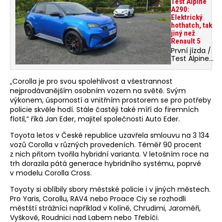
Test Alpine
A290:
Elektrický
hothatch, tak
jiný než
Renault 5
První jízda /
Test Alpine
A290: První
elektromobil
„Corolla je pro svou spolehlivost a všestrannost
francouzské
značky
nejprodávanějším osobním vozem na světě. Svým
Alpine je
výkonem, úsporností a vnitřním prostorem se pro potřeby
zábavným
policie skvěle hodí. Stále častěji také míří do firemních
malým
flotil,“ říká Jan Eder, majitel společnosti Auto Eder.
autem,
které má
Toyota letos v České republice uzavřela smlouvu na 3 134
být rychlé,
vozů Corolla v různých provedeních. Téměř 90 procent
vzhledově
atraktivní
z nich přitom tvořila hybridní varianta. V letošním roce na
a cenově
trh dorazila pátá generace hybridního systému, poprvé
dostupné.
v modelu Corolla Cross.
Jak se to
povedlo,
Toyoty si oblíbily sbory městské policie i v jiných městech.
jsme
Pro Yaris, Corollu, RAV4 nebo Proace Ciy se rozhodli
zjišťovali
městští strážníci například v Kolíně, Chrudimi, Jaroměři,
během
prvních
Vyškově, Roudnici nad Labem nebo Třebíči.