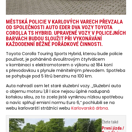
MĚSTSKÁ POLICIE V KARLOVÝCH VARECH PŘEVZALA
OD SPOLEČNOSTI AUTO EDER DVA VOZY TOYOTA
COROLLA TS HYBRID. UPRAVENÉ VOZY V POLICEJNÍCH
BARVÁCH BUDOU SLOUŽIT PŘI VYKONÁVÁNÍ
KAŽDODENNÍ BĚŽNÉ POŘÁDKOVÉ ČINNOSTI.
Toyota Corolla Touring Sports Hybrid, kterou bude policie
používat, je poháněná dvoulitrovým čtyřválcem
v kombinaci s elektromotorem o výkonu až 184 koní
s převodovkou s plynule měnitelným převodem. Spotřeba
se pohybuje pod 5 litrů benzinu na 100 km.
Auta nahradí osm let staré služební vozy. „Služební auta
o objemu motoru 1,8 l sice nejsou úplně nadupaná
koňskou silou, za to zcela jistě vyniknou nízkou spotřebou
a navíc splňují emisní normu Euro 6,“ pochlubili se na
webu karlovarští strážníci webu
Karlovarská drbna
.
Čtete také
První jízda /