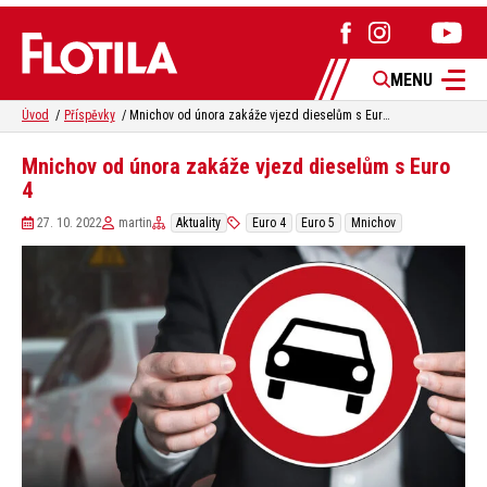
MENU
Úvod
Příspěvky
Mnichov od února zakáže vjezd dieselům s Euro 4
Mnichov od února zakáže vjezd dieselům s Euro
4
27. 10. 2022
martin
Aktuality
Euro 4
Euro 5
Mnichov