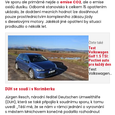
Ve sporu ale primárně nejde o
emise CO2
, ale o emise
oxidů dusíku. Odborné stanovisko k celkem 15 opatřením
ukázalo, že dodržení mezních hodnot lze dosáhnout
pouze prostřednictvím komplexního zákazu jízdy
s dieselovými motory. Jakékoli jiné opatření by situaci
prodloužilo o několik let.
Čtete také
Test
Volkswagen
Golf 1.5 TSI:
Poctivé auto
pro každý den
Test
Volkswagen
Golf 1.5 TSI.
Volkswagen
znamená
DUH se soudí i v Norimberku
v němčině
„lidové auto“.
Jürgen Resch, národní ředitel Deutschen Umwelthilfe
To by se
(DUH), která se také připojila k soudnímu sporu, k tomu
o všech jeho
modelech
uvedl: „Těší mě, že se nám v rámci jednání o vyrovnání
rozhodně
s městem Mnichovem konečně podařilo rozhodnout
říct nedalo,