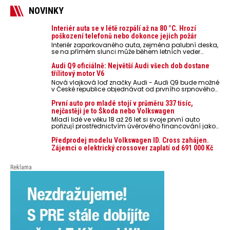
NOVINKY
Interiér auta se v létě rozpálí až na 80 °C. Hrozí
poškození telefonů nebo dokonce jejich požár
Interiér zaparkovaného auta, zejména palubní deska,
se na přímém slunci může během letních veder
rozpálit až na 80 °C. Takové teploty představují
nebezpečí pro odložené mobilní telefony, powerbanky
Audi Q9 oficiálně: Největší Audi všech dob dostane
nebo notebooky. Můžou urychlit stárnutí baterií,
třílitový motor V6
poškodit elektroniku a ve výjimečných případech i
Nová vlajková loď značky Audi - Audi Q9 bude možné
zvýšit riziko požáru.
v České republice objednávat od prvního srpnového
týdne 2026, kde budou oznámeny také české ceny.
První auto pro mladé stojí v průměru 337 tisíc,
nejčastěji je to Škoda nebo Volkswagen
Mladí lidé ve věku 18 až 26 let si svoje první auto
pořizují prostřednictvím úvěrového financování jako
ojeté. Je to tak u 93,3 % lidí, jen 6,7 % si pořídí nové
auto. Průměrná pořizovací cena vozu dosahuje 337
Předprodej modelu Volkswagen ID. Cross zahájen.
tisíc korun a průměrná financovaná částka
Zájemci o elektrický crossover zaplatí od 691 000 Kč
přesahuje 251 tisíc korun. Vyplývá to z dat Leasingu
České spořitelny za posledních 10 let (2016–2026).
Reklama