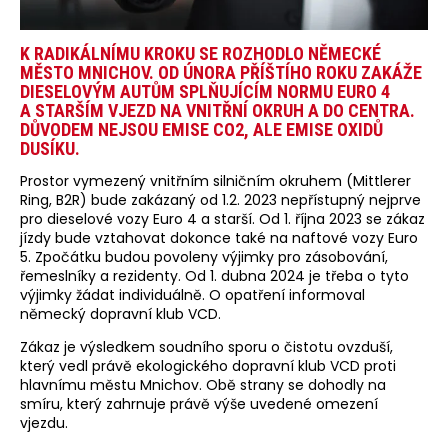
K RADIKÁLNÍMU KROKU SE ROZHODLO NĚMECKÉ
MĚSTO MNICHOV. OD ÚNORA PŘÍŠTÍHO ROKU ZAKÁŽE
DIESELOVÝM AUTŮM SPLŇUJÍCÍM NORMU EURO 4
A STARŠÍM VJEZD NA VNITŘNÍ OKRUH A DO CENTRA.
DŮVODEM NEJSOU EMISE CO2, ALE EMISE OXIDŮ
DUSÍKU.
Prostor vymezený vnitřním silničním okruhem (Mittlerer
Ring, B2R) bude zakázaný od 1.2. 2023 nepřístupný nejprve
pro dieselové vozy Euro 4 a starší. Od 1. října 2023 se zákaz
jízdy bude vztahovat dokonce také na naftové vozy Euro
5. Zpočátku budou povoleny výjimky pro zásobování,
řemeslníky a rezidenty. Od 1. dubna 2024 je třeba o tyto
výjimky žádat individuálně. O opatření informoval
německý dopravní klub VCD.
Zákaz je výsledkem soudního sporu o čistotu ovzduší,
který vedl právě ekologického dopravní klub VCD proti
hlavnímu městu Mnichov. Obě strany se dohodly na
smíru, který zahrnuje právě výše uvedené omezení
vjezdu.