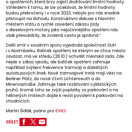
o opatřeních, která brzy zajistí dodržování limitní hodnoty.
ale základní
Vzhledem k tomu, že lze očekávat, že limitní hodnoty
motorizace
budou překročeny i v roce 2023, nebylo pro nás snadné
Volkswagenu
Golf to
přistoupit na dohodu. Konstruktivní diskuse s hlavním
v kombinaci
městem státu a rychlé zavedení zákazu jízdy
a aktuálně
s dieselovými motory jako nejúčinnějšího opatření nás
skvěle
však přesvědčily, že zvolená cesta je správná.“
naceněným
balíčkem
Další smír v soudním sporu vyjednala společnost DUH
výbavy
i v Norimberku. Balíček opatření, ke kterým se chce město
People
vrchovatě
zavázat, má ve středu (26.10.) schválit městská rada. Zde
naplňuje.
nejde o zákaz vjezdu, ale balíček opatření zahrnuje
například zvýšení frekvence tramvají a důležitých
autobusových linek. Nové tramvajové tratě mají vést na
Berliner Platz, do nové čtvrti Lichtenreuth a do
Minervastraße. Zahrnuje také rozšiřování cyklistických
pruhů. Kromě toho se zvýší poplatky za parkování a na
některých místech dojde k revizi povolení k parkování na
chodnících.
Martin Šidlák, psáno pro
IDNES
SDÍLET: