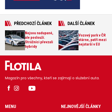
PŘEDCHOZÍ ČLÁNEK
DALŠÍ ČLÁNEK
Nejsou nadupané,
Vozový park v ČR
ale poslouží.
stárne, patří mezi
Strážníci převzali
nejstarší v EU
hybridy
Magazín pro všechny, kteří se zajímají o služební auta.
MENU
NEJNOVĚJŠÍ ČLÁNKY