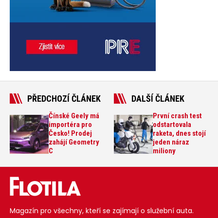
PŘEDCHOZÍ ČLÁNEK
DALŠÍ ČLÁNEK
Čínské Geely má
První crash test
importéra pro
odstartovala
Česko! Prodej
raketa, dnes stojí
zahájí Geometry
jeden náraz
C
miliony
Magazín pro všechny, kteří se zajímají o služební auta.