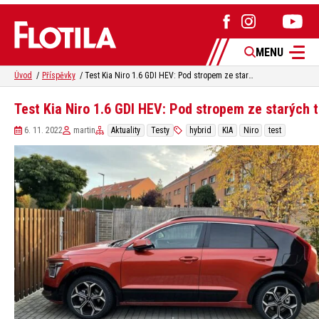
MENU
Úvod
Příspěvky
Test Kia Niro 1.6 GDI HEV: Pod stropem ze starých tapet
Test Kia Niro 1.6 GDI HEV: Pod stropem ze starých 
6. 11. 2022
martin
Aktuality
Testy
hybrid
KIA
Niro
test