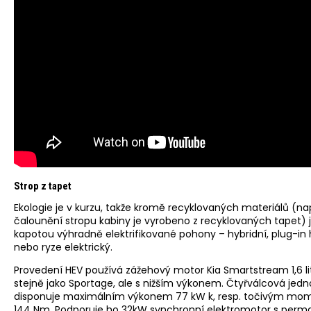
Strop z tapet
Ekologie je v kurzu, takže kromě recyklovaných materiálů (na
čalounění stropu kabiny je vyrobeno z recyklovaných tapet) 
kapotou výhradně elektrifikované pohony – hybridní, plug-in 
nebo ryze elektrický.
Provedení HEV používá zážehový motor Kia Smartstream 1,6 lit
stejně jako Sportage, ale s nižším výkonem. Čtyřválcová jedn
disponuje maximálním výkonem 77 kW k, resp. točivým m
144 Nm. Podporuje ho 32kW synchronní elektromotor s perm