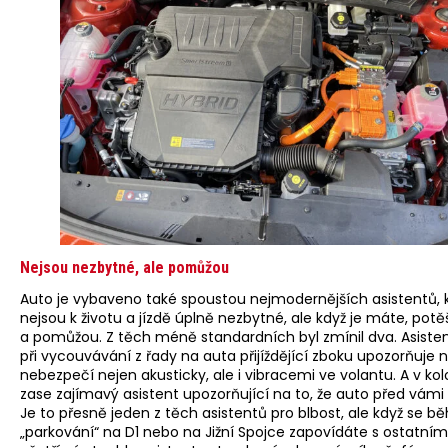
Nejsou nezbytné, ale pomůžou
Auto je vybaveno také spoustou nejmodernějších asistentů, 
nejsou k životu a jízdě úplně nezbytné, ale když je máte, potě
a pomůžou. Z těch méně standardních byl zmínil dva. Asistent
při vycouvávání z řady na auta přijíždějící zboku upozorňuje 
nebezpečí nejen akusticky, ale i vibracemi ve volantu. A v kol
zase zajímavý asistent upozorňující na to, že auto před vámi s
Je to přesně jeden z těch asistentů pro blbost, ale když se 
„parkování“ na D1 nebo na Jižní Spojce zapovídáte s ostatním