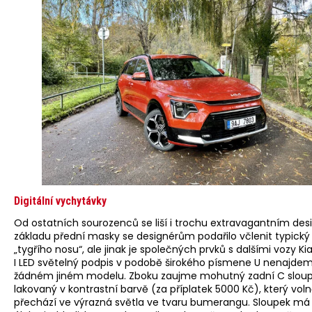
Digitální vychytávky
Od ostatních sourozenců se liší i trochu extravagantním de
základu přední masky se designérům podařilo včlenit typický 
„tygřího nosu“, ale jinak je společných prvků s dalšími vozy Ki
I LED světelný podpis v podobě širokého písmene U nenajde
žádném jiném modelu. Zboku zaujme mohutný zadní C slou
lakovaný v kontrastní barvě (za příplatek 5000 Kč), který vol
přechází ve výrazná světla ve tvaru bumerangu. Sloupek má 