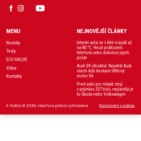
MENU
NEJNOVĚJŠÍ ČLÁNKY
Interiér auta se v létě rozpálí až
Novinky
na 80 °C. Hrozí poškození
Testy
telefonů nebo dokonce jejich
požár
ECO RALLYE
Audi Q9 oficiálně: Největší Audi
Videa
všech dob dostane třílitový
motor V6
Kontakty
První auto pro mladé stojí
v průměru 337 tisíc, nejčastěji je
to Škoda nebo Volkswagen
E-flotila © 2026, všechna práva vyhrazena.
Nastavení cookies