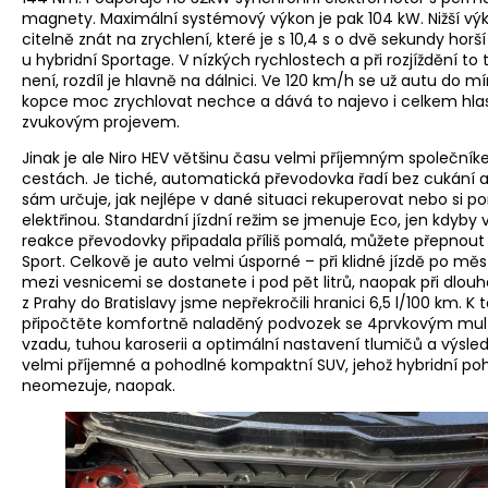
magnety. Maximální systémový výkon je pak 104 kW. Nižší výk
citelně znát na zrychlení, které je s 10,4 s o dvě sekundy horší
u hybridní Sportage. V nízkých rychlostech a při rozjíždění to t
není, rozdíl je hlavně na dálnici. Ve 120 km/h se už autu do mí
kopce moc zrychlovat nechce a dává to najevo i celkem hla
zvukovým projevem.
Jinak je ale Niro HEV většinu času velmi příjemným společní
cestách. Je tiché, automatická převodovka řadí bez cukání 
sám určuje, jak nejlépe v dané situaci rekuperovat nebo si 
elektřinou. Standardní jízdní režim se jmenuje Eco, jen kdyby
reakce převodovky připadala příliš pomalá, můžete přepnout
Sport. Celkově je auto velmi úsporné – při klidné jízdě po mě
mezi vesnicemi se dostanete i pod pět litrů, naopak při dlou
z Prahy do Bratislavy jsme nepřekročili hranici 6,5 l/100 km. K
připočtěte komfortně naladěný podvozek se 4prvkovým mul
vzadu, tuhou karoserii a optimální nastavení tlumičů a výsle
velmi příjemné a pohodlné kompaktní SUV, jehož hybridní po
neomezuje, naopak.