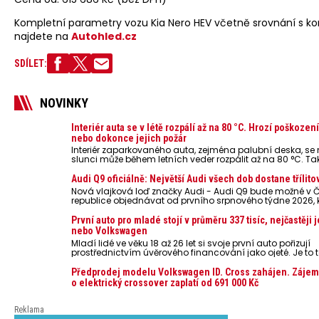
Kompletní parametry vozu Kia Nero HEV včetně srovnání s ko
najdete na
Autohled.cz
SDÍLET:
NOVINKY
Interiér auta se v létě rozpálí až na 80 °C. Hrozí poškozen
nebo dokonce jejich požár
Interiér zaparkovaného auta, zejména palubní deska, s
slunci může během letních veder rozpálit až na 80 °C. Ta
představují nebezpečí pro odložené mobilní telefony, po
nebo notebooky. Můžou urychlit stárnutí baterií, poškodit 
Audi Q9 oficiálně: Největší Audi všech dob dostane třílito
ve výjimečných případech i zvýšit riziko požáru.
Nová vlajková loď značky Audi - Audi Q9 bude možné v 
republice objednávat od prvního srpnového týdne 2026,
oznámeny také české ceny.
První auto pro mladé stojí v průměru 337 tisíc, nejčastěji 
nebo Volkswagen
Mladí lidé ve věku 18 až 26 let si svoje první auto pořizují
prostřednictvím úvěrového financování jako ojeté. Je to t
lidí, jen 6,7 % si pořídí nové auto. Průměrná pořizovací c
dosahuje 337 tisíc korun a průměrná financovaná částk
Předprodej modelu Volkswagen ID. Cross zahájen. Zájem
251 tisíc korun. Vyplývá to z dat Leasingu České spořiteln
o elektrický crossover zaplatí od 691 000 Kč
posledních 10 let (2016–2026).
Reklama