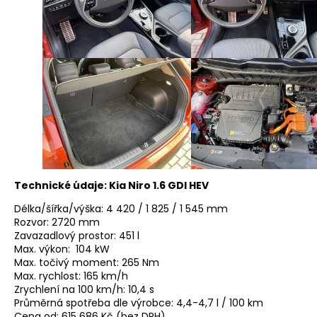
Technické údaje: Kia Niro 1.6 GDI HEV
Délka/šířka/výška: 4 420 / 1 825 / 1 545 mm
Rozvor: 2720 mm
Zavazadlový prostor: 451 l
Max. výkon: 104 kW
Max. točivý moment: 265 Nm
Max. rychlost: 165 km/h
Zrychlení na 100 km/h: 10,4 s
Průměrná spotřeba dle výrobce: 4,4-4,7 l / 100 km
Cena od: 615 686 Kč (bez DPH)