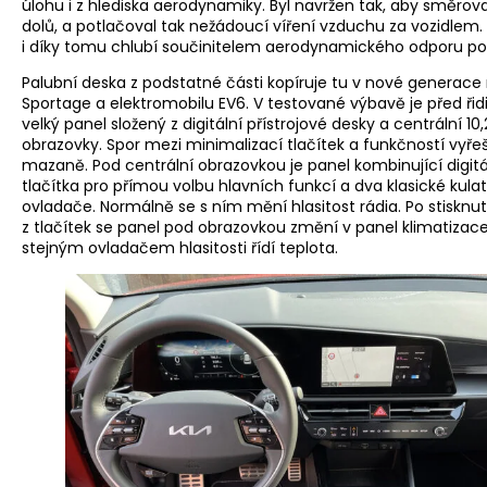
úlohu i z hlediska aerodynamiky. Byl navržen tak, aby směrov
dolů, a potlačoval tak nežádoucí víření vzduchu za vozidlem. 
i díky tomu chlubí součinitelem aerodynamického odporu po
Palubní deska z podstatné části kopíruje tu v nové generac
Sportage a elektromobilu EV6. V testované výbavě je před ři
velký panel složený z digitální přístrojové desky a centrální 1
obrazovky. Spor mezi minimalizací tlačítek a funkčností vyřeši
mazaně. Pod centrální obrazovkou je panel kombinující digitá
tlačítka pro přímou volbu hlavních funkcí a dva klasické kula
ovladače. Normálně se s ním mění hlasitost rádia. Po stisknu
z tlačítek se panel pod obrazovkou změní v panel klimatizace
stejným ovladačem hlasitosti řídí teplota.