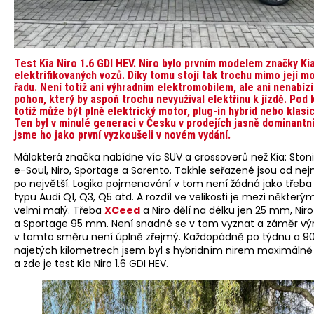
Test Kia Niro 1.6 GDI HEV. Niro bylo prvním modelem značky Kia
elektrifikovaných vozů. Díky tomu stojí tak trochu mimo její 
řadu. Není totiž ani výhradním elektromobilem, ale ani nenabíz
pohon, který by aspoň trochu nevyužíval elektřinu k jízdě. Pod
totiž může být plně elektrický motor, plug-in hybrid nebo klasic
Ten byl v minulé generaci v Česku v prodejích jasně dominantní
jsme ho jako první vyzkoušeli v novém vydání.
Málokterá značka nabídne víc SUV a crossoverů než Kia: Ston
e-Soul, Niro, Sportage a Sorento. Takhle seřazené jsou od ne
po největší. Logika pojmenování v tom není žádná jako třeb
typu Audi Q1, Q3, Q5 atd. A rozdíl ve velikosti je mezi někter
velmi malý. Třeba
XCeed
a Niro dělí na délku jen 25 mm, Niro
a Sportage 95 mm. Není snadné se v tom vyznat a záměr vý
v tomto směru není úplně zřejmý. Každopádně po týdnu a 9
najetých kilometrech jsem byl s hybridním nirem maximálně
a zde je test Kia Niro 1.6 GDI HEV.