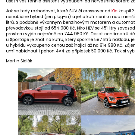
ušetří vás tenhle asistent vytroubení od nervózního šoféra z
Jak se tedy rozhodovat, které SUV či crossover od
Kia
koupit?
nenabídne hybrid (jen plug-in) a jeho kufr není o moc menší
litrů. S podobně výkonným benzínovým motorem a automat
převodovkou stojí od 654 980 Kč. Niro HEV se 451 litry zavaza
prostoru vyjde nejméně na 744 980 Kč. Deset centimetrů dé
u Sportage je znát na kufru, který spolkne 587 litrů nákladu, 
u hybridu vykoupeno cenou začínající až na 914 980 Kč. Zá
umí nabídnout i pohon 4×4 za příplatek 50 000 Kč. Tak si vyb
Martin Šidlák