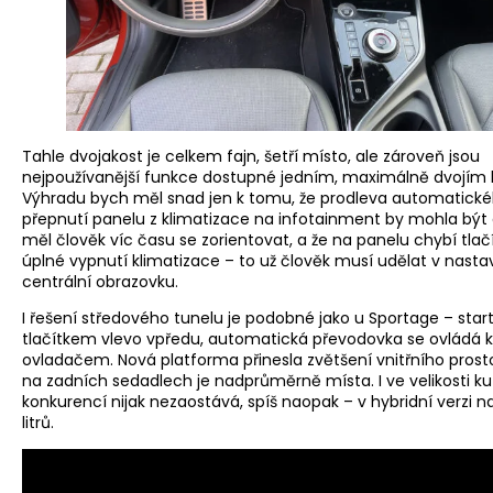
Tahle dvojakost je celkem fajn, šetří místo, ale zároveň jsou
nejpoužívanější funkce dostupné jedním, maximálně dvojím k
Výhradu bych měl snad jen k tomu, že prodleva automatick
přepnutí panelu z klimatizace na infotainment by mohla být d
měl člověk víc času se zorientovat, a že na panelu chybí tlač
úplné vypnutí klimatizace – to už člověk musí udělat v nasta
centrální obrazovku.
I řešení středového tunelu je podobné jako u Sportage – start
tlačítkem vlevo vpředu, automatická převodovka se ovládá
ovladačem. Nová platforma přinesla zvětšení vnitřního prosto
na zadních sedadlech je nadprůměrně místa. I ve velikosti kuf
konkurencí nijak nezaostává, spíš naopak – v hybridní verzi n
litrů.