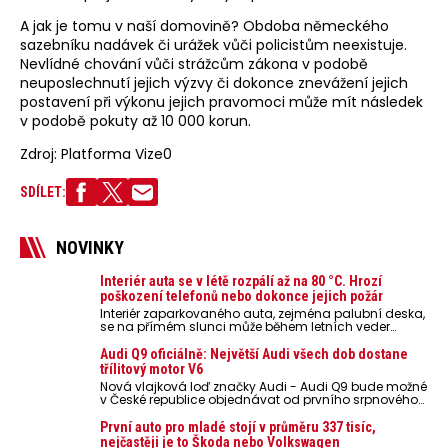
A jak je tomu v naší domovině? Obdoba německého
sazebníku nadávek či urážek vůči policistům neexistuje.
Nevlídné chování vůči strážcům zákona v podobě
neuposlechnutí jejich výzvy či dokonce znevážení jejich
postavení při výkonu jejich pravomoci může mít následek
v podobě pokuty až 10 000 korun.
Zdroj: Platforma Vize0
SDÍLET:
NOVINKY
Interiér auta se v létě rozpálí až na 80 °C. Hrozí
poškození telefonů nebo dokonce jejich požár
Interiér zaparkovaného auta, zejména palubní deska,
se na přímém slunci může během letních veder
rozpálit až na 80 °C. Takové teploty představují
nebezpečí pro odložené mobilní telefony, powerbanky
Audi Q9 oficiálně: Největší Audi všech dob dostane
nebo notebooky. Můžou urychlit stárnutí baterií,
třílitový motor V6
poškodit elektroniku a ve výjimečných případech i
Nová vlajková loď značky Audi - Audi Q9 bude možné
zvýšit riziko požáru.
v České republice objednávat od prvního srpnového
týdne 2026, kde budou oznámeny také české ceny.
První auto pro mladé stojí v průměru 337 tisíc,
nejčastěji je to Škoda nebo Volkswagen