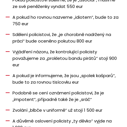
ze své peněženky vyndat 550 eur
A pokud ho rovnou nazveme „idiotem“, bude to za
750 eur
Sdělení policistovi, že „je chorobně nadržený na
práci“ bude oceněno pokutou 800 eur
Vyjádření názoru, že kontrolující policisty
považujeme za „prokletou bandu pirátů“ stojí 900
eur
A pokud je informujeme, že jsou „spolek kašparů“,
bude to za rovnou tisícovku eur
Podobně se cení oznámení policistovi, že je
„impotent“, případně také že je „sráč“
Zvolání „blbče v uniformě“ už stojí 1 500 eur
A důvěrné oslovení policisty „ty děvko“ vyjde na