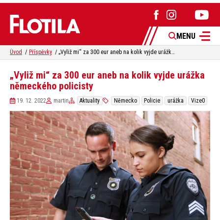
MENU
Úvod
Příspěvky
„Vyliž mi“ za 300 eur aneb na kolik vyjde urážka německého policisty
„Vyliž mi“ za 300 eur aneb na kolik vyjde urážka
německého policisty
19. 12. 2022
martin
Aktuality
Německo
Policie
urážka
Vize0