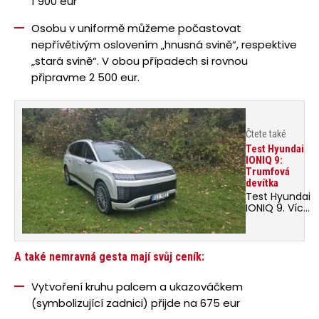
1 900 eur
Osobu v uniformě můžeme počastovat
nepřívětivým oslovením „hnusná svině“, respektive
„stará svině“. V obou případech si rovnou
připravme 2 500 eur.
Čtete také
Test Hyundai
IONIQ 9:
Trumfová
devítka
Test Hyundai
IONIQ 9. Více
než 5 metrů
na délku, tři
metry
v rozvoru,
A také nemravná gesta mají svůj ceník:
908 litrů
v kufru, cena
Vytvoření kruhu palcem a ukazováčkem
od 1,8 milionu
a elektrický
(symbolizující zadnici) přijde na 675 eur
pohon.