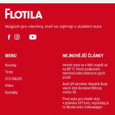
Magazín pro všechny, kteří se zajímají o služební auta.
MENU
NEJNOVĚJŠÍ ČLÁNKY
Interiér auta se v létě rozpálí až
Novinky
na 80 °C. Hrozí poškození
Testy
telefonů nebo dokonce jejich
požár
ECO RALLYE
Audi Q9 oficiálně: Největší Audi
Videa
všech dob dostane třílitový
motor V6
Kontakty
První auto pro mladé stojí
v průměru 337 tisíc, nejčastěji je
to Škoda nebo Volkswagen