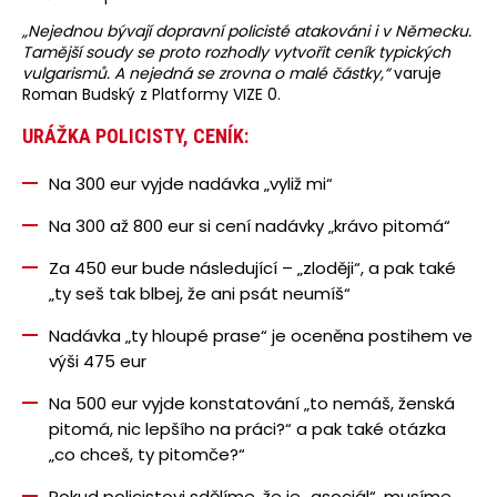
„Nejednou bývají dopravní policisté atakováni i v Německu.
Tamější soudy se proto rozhodly vytvořit ceník typických
vulgarismů. A nejedná se zrovna o malé částky,“
varuje
Roman Budský z Platformy VIZE 0.
URÁŽKA POLICISTY, CENÍK:
Na 300 eur vyjde nadávka „vyliž mi“
Na 300 až 800 eur si cení nadávky „krávo pitomá“
Za 450 eur bude následující – „zloději“, a pak také
„ty seš tak blbej, že ani psát neumíš“
Nadávka „ty hloupé prase“ je oceněna postihem ve
výši 475 eur
Na 500 eur vyjde konstatování „to nemáš, ženská
pitomá, nic lepšího na práci?“ a pak také otázka
„co chceš, ty pitomče?“
Pokud policistovi sdělíme, že je „asociál“, musíme