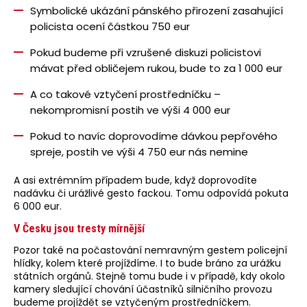
Hyundai
Symbolické ukázání pánského přirození zasahující
IONIQ 9 je
novou
policista ocení částkou 750 eur
vlajkovou lodí
značky pro
Pokud budeme při vzrušené diskuzi policistovi
tu
mávat před obličejem rukou, bude to za 1 000 eur
nejnáročnější
klientelu,
takže stovky
A co takové vztyčení prostředníčku –
těchto aut
nekompromisní postih ve výši 4 000 eur
na českých
silnicích asi
nepotkáte.
Pokud to navíc doprovodíme dávkou pepřového
Ale co
spreje, postih ve výši 4 750 eur nás nemine
nabízí?
A asi extrémním případem bude, když doprovodíte
nadávku či urážlivé gesto fackou. Tomu odpovídá pokuta
6 000 eur.
V Česku jsou tresty mírnější
Pozor také na počastování nemravným gestem policejní
hlídky, kolem které projíždíme. I to bude bráno za urážku
státních orgánů. Stejně tomu bude i v případě, kdy okolo
kamery sledující chování účastníků silničního provozu
budeme projíždět se vztyčeným prostředníčkem.