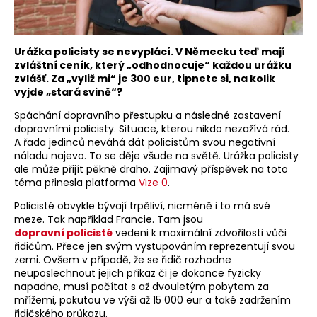
Urážka policisty se nevyplácí. V Německu teď mají
zvláštní ceník, který „odhodnocuje“ každou urážku
zvlášť. Za „vyliž mi“ je 300 eur, tipnete si, na kolik
vyjde „stará svině“?
Spáchání dopravního přestupku a následné zastavení
dopravními policisty. Situace, kterou nikdo nezažívá rád.
A řada jedinců neváhá dát policistům svou negativní
náladu najevo. To se děje všude na světě. Urážka policisty
ale může přijít pěkně draho. Zajimavý příspěvek na toto
téma přinesla platforma
Vize 0
.
Policisté obvykle bývají trpěliví, nicméně i to má své
meze. Tak například Francie. Tam jsou
dopravní policisté
vedeni k maximální zdvořilosti vůči
řidičům. Přece jen svým vystupováním reprezentují svou
zemi. Ovšem v případě, že se řidič rozhodne
neuposlechnout jejich příkaz či je dokonce fyzicky
napadne, musí počítat s až dvouletým pobytem za
mřížemi, pokutou ve výši až 15 000 eur a také zadržením
řidičského průkazu.