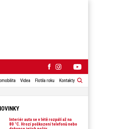
omobilita
Videa
Flotila roku
Kontakty
NOVINKY
Interiér auta se v létě rozpálí až na
80 °C. Hrozí poškození telefonů nebo
dokonce jejich požár