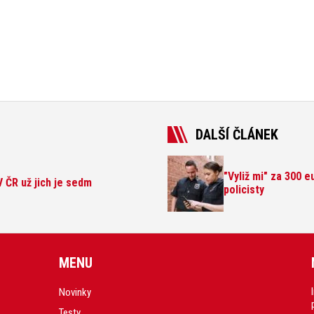
DALŠÍ ČLÁNEK
"Vyliž mi" za 300 
 V ČR už jich je sedm
policisty
MENU
Novinky
Testy