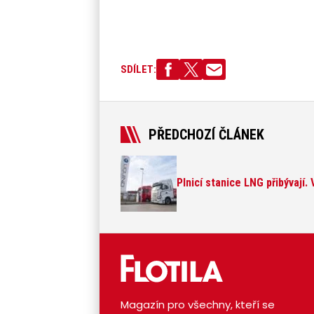
SDÍLET:
PŘEDCHOZÍ ČLÁNEK
Plnicí stanice LNG přibývají.
Magazín pro všechny, kteří se