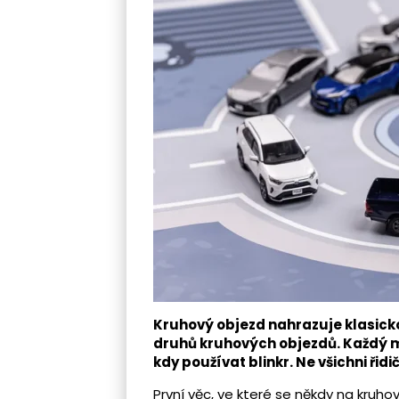
Kruhový objezd nahrazuje klasickou
druhů kruhových objezdů. Každý má
kdy používat blinkr. Ne všichni řidič
První věc, ve které se někdy na kruho