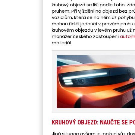
kruhový objezd se liší podle toho, z
pruhem. Při vjíždění na objezd bez 
vozidlům, která se na něm už pohybuj
mohou řidiči jedoucí v pravém pruhu
kruhovém objezdu v levém pruhu už n
manažer českého zastoupení
automo
materiál.
KRUHOVÝ OBJEZD: NAUČTE SE P
Jiná situace ovšem je, pokud vůz do