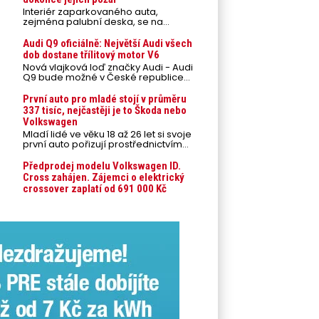
Interiér zaparkovaného auta,
zejména palubní deska, se na
přímém slunci může během letních
veder rozpálit až na 80 °C. Takové
Audi Q9 oficiálně: Největší Audi všech
teploty představují nebezpečí pro
dob dostane třílitový motor V6
odložené mobilní telefony,
Nová vlajková loď značky Audi - Audi
powerbanky nebo notebooky. Můžou
Q9 bude možné v České republice
urychlit stárnutí baterií, poškodit
objednávat od prvního srpnového
elektroniku a ve výjimečných
týdne 2026, kde budou oznámeny
První auto pro mladé stojí v průměru
případech i zvýšit riziko požáru.
také české ceny.
337 tisíc, nejčastěji je to Škoda nebo
Volkswagen
Mladí lidé ve věku 18 až 26 let si svoje
první auto pořizují prostřednictvím
úvěrového financování jako ojeté. Je
to tak u 93,3 % lidí, jen 6,7 % si pořídí
Předprodej modelu Volkswagen ID.
nové auto. Průměrná pořizovací
Cross zahájen. Zájemci o elektrický
cena vozu dosahuje 337 tisíc korun a
crossover zaplatí od 691 000 Kč
průměrná financovaná částka
přesahuje 251 tisíc korun. Vyplývá to z
dat Leasingu České spořitelny za
posledních 10 let (2016–2026).