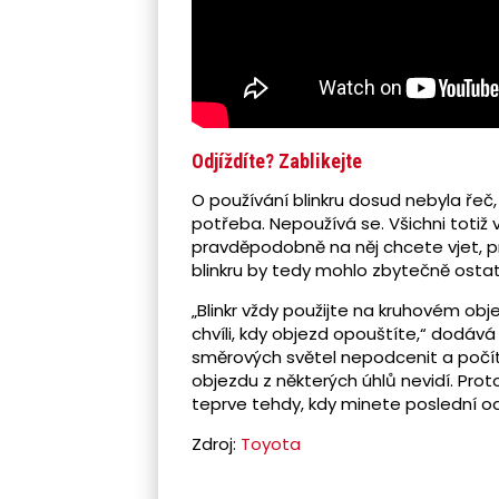
Odjíždíte? Zablikejte
O používání blinkru dosud nebyla řeč,
potřeba. Nepoužívá se. Všichni totiž 
pravděpodobně na něj chcete vjet, pro
blinkru by tedy mohlo zbytečně ostat
„Blinkr vždy použijte na kruhovém obj
chvíli, kdy objezd opouštíte,“ dodáv
směrových světel nepodcenit a počíta
objezdu z některých úhlů nevidí. Pro
teprve tehdy, kdy minete poslední odb
Zdroj:
Toyota