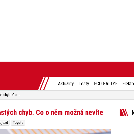
Aktuality
Testy
ECO RALLYE
Elektr
Kruhový objezd je místem častých chyb. Co o něm možná nevíte
astých chyb. Co o něm možná nevíte
bjezd
Toyota