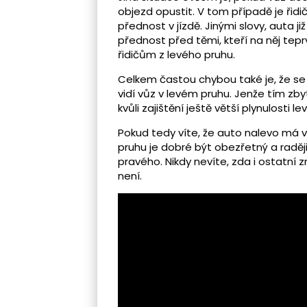
objezd opustit. V tom případě je řidič
přednost v jízdě. Jinými slovy, auta 
přednost před těmi, kteří na něj teprv
řidičům z levého pruhu.
Celkem častou chybou také je, že se n
vidí vůz v levém pruhu. Jenže tím zby
kvůli zajištění ještě větší plynulosti 
Pokud tedy víte, že auto nalevo má v
pruhu je dobré být obezřetný a raděj
pravého. Nikdy nevíte, zda i ostatní zn
není.