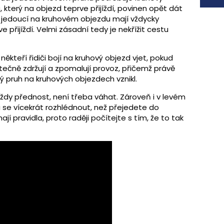
, který na objezd teprve přijíždí, povinen opět dát
již jedoucí na kruhovém objezdu mají vždycky
e přijíždí. Velmi zásadní tedy je nekřížit cestu
ěkteří řidiči bojí na kruhový objezd vjet, pokud
tečně zdržují a zpomalují provoz, přičemž právě
levý pruh na kruhových objezdech vznikl.
ždy přednost, není třeba váhat. Zároveň i v levém
i se vícekrát rozhlédnout, než přejedete do
ají pravidla, proto raději počítejte s tím, že to tak