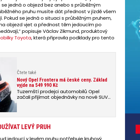
da se jedná o objezd bez anebo s průběžným
průběžného pruhu musíte dát přednost v jízdě všem
í. Pokud se jedná o situaci s průběžným pruhem,
 na objezd vjet a přednost těm jedoucím po
edávají,“ popisuje Václav Zikmund, produktový
bilky Toyota
, která připravila podklady pro tento
Čtete také
Nový Opel Frontera má české ceny. Základ
vyjde na 549 990 Kč
Tuzemští prodejci automobilů Opel
začali přijímat objednávky na nové SUV
Opel Frontera. Prodej odstartují modely
s hybridním pohonem za ceny od…
OUŽÍVAT LEVÝ PRUH
sud jedoucí v levém pruhu potřebuje kruhový