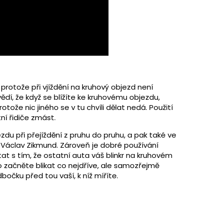
 protože při vjíždění na kruhový objezd není
vědí, že když se blížíte ke kruhovému objezdu,
tože nic jiného se v tu chvíli dělat nedá. Použití
ní řidiče zmást.
ezdu při přejíždění z pruhu do pruhu, a pak také ve
á Václav Zikmund. Zároveň je dobré používání
t s tím, že ostatní auta váš blinkr na kruhovém
to začněte blikat co nejdříve, ale samozřejmě
očku před tou vaší, k níž míříte.