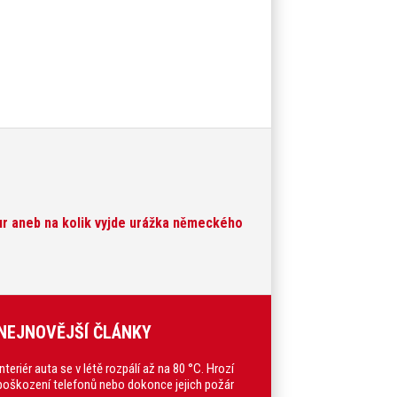
eur aneb na kolik vyjde urážka německého
NEJNOVĚJŠÍ ČLÁNKY
Interiér auta se v létě rozpálí až na 80 °C. Hrozí
poškození telefonů nebo dokonce jejich požár