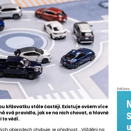
Reklama
 křižovatku stále častěji. Existuje ovšem více
 svá pravidla, jak se na nich chovat, a hlavně
i to vědí.
vých objezdech chybuje, je přednost. „Vjíždění na