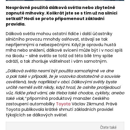
Nesprávně použitá dálková světla nebo zbytečně
zapnuté mlhovky. Kolikrát jste se s tím už na silnici
setkali? Hodí se proto připomenout základní
pravidla.
Dálková světla mohou ostatní řidiče i další účastníky
silničního provozu mnohdy oslňovat, stávají se tak
nepříjemnými a nebezpečnými. Když je opravdu hustá
mlha nebo sněžení, dálkové svícení může být i v noci spíš
na škodu – silné světlo se totiž od této bílé tmy spíše
odráží, a tak zhoršuje viditelnost i vám samotným.
„Dálková světla nesmí být použita samozřejmě ve dne
a pak také v případě, že je vozovka dostatečně a souvisle
osvětlená, tedy například v obci. Dálkovými světly byste
určitě neměli svítit nikdy, když hrozí, že oslníte protijedoucí
vůz, řidiče před vámi, ale třeba také chodce, cyklisty, anebo
také vlak,
“
připomíná produktový manažer českého
zastoupení automobilky
Toyota
Václav Zikmund. Právě
Toyota publikovala krátké shrnutí základních pravidel
týkajících se dálkových světel.
Čtete také