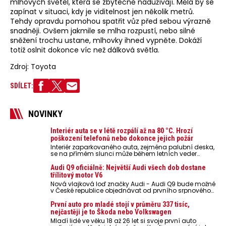
mlhových světel, která se zbytečně nadužívají. Měla by se
zapínat v situaci, kdy je viditelnost jen několik metrů.
Tehdy opravdu pomohou spatřit vůz před sebou výrazně
snadněji. Ovšem jakmile se mlha rozpustí, nebo silné
sněžení trochu ustane, mlhovky ihned vypněte. Dokáží
totiž oslnit dokonce víc než dálková světla.
Zdroj: Toyota
SDÍLET:
NOVINKY
Interiér auta se v létě rozpálí až na 80 °C. Hrozí
poškození telefonů nebo dokonce jejich požár
Interiér zaparkovaného auta, zejména palubní deska,
se na přímém slunci může během letních veder
rozpálit až na 80 °C. Takové teploty představují
nebezpečí pro odložené mobilní telefony, powerbanky
Audi Q9 oficiálně: Největší Audi všech dob dostane
nebo notebooky. Můžou urychlit stárnutí baterií,
třílitový motor V6
poškodit elektroniku a ve výjimečných případech i
Nová vlajková loď značky Audi - Audi Q9 bude možné
zvýšit riziko požáru.
v České republice objednávat od prvního srpnového
týdne 2026, kde budou oznámeny také české ceny.
První auto pro mladé stojí v průměru 337 tisíc,
nejčastěji je to Škoda nebo Volkswagen
Mladí lidé ve věku 18 až 26 let si svoje první auto