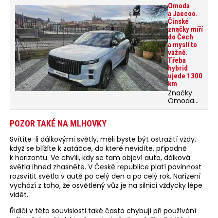
Omoda
a Jaecoo.
Čínské
značky míří
do Čech
a myslí to
vážně.
Třeba
hybrid
ujede 1300
km
Značky
Omoda
a Jaecoo
asi
POZOR TAKÉ NA MLHOVKY
mnohému
nic
Svítíte-li dálkovými světly, měli byste být ostražití vždy,
neřeknou.
Jde o dvě
když se blížíte k zatáčce, do které nevidíte, případně
z mnoha
k horizontu. Ve chvíli, kdy se tam objeví auto, dálková
čínských
světla ihned zhasněte. V České republice platí povinnost
značek
rozsvítit světla v autě po celý den a po celý rok. Nařízení
aut, které
vychází z toho, že osvětlený vůz je na silnici vždycky lépe
se chystají
prosadit
vidět.
v Evropě.
Řidiči v této souvislosti také často chybují při používání