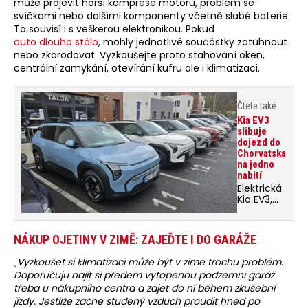
může projevit horší komprese motoru, problém se
svíčkami nebo dalšími komponenty včetně slabé baterie.
Ta souvisí i s veškerou elektronikou. Pokud
auto dlouho stálo
, mohly jednotlivé součástky zatuhnout
nebo zkorodovat. Vyzkoušejte proto stahování oken,
centrální zamykání, otevírání kufru ale i klimatizaci.
Čtete také
Kia EV3
slibuje
dojezd do
Chorvatska
na jedno
nabití
Elektrická
Kia EV3,
čerstvý
finalista
evropské
NÁKUP OJETINY V ZIMĚ: ZAJEĎTE I DO GARÁŽE
ankety Auto
roku,
„
Vyzkoušet si klimatizaci může být v zimě trochu problém.
vstupuje na
Doporučuju najít si předem vytopenou podzemní garáž
český trh
s cenovkou
třeba u nákupního centra a zajet do ní během zkušební
od
jízdy. Jestliže začne studený vzduch proudit hned po