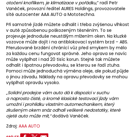
899 980 Kč.
otočení knoflíkem, je klimatizace v pořádku
,“ radí Petr
Je tak jen
Vaněček, provozní ředitel AURES Holdings, provozovatele
o 50 tisíc
sítě autocenter AAA AUTO a Mototechna.
dražší než
hybridní Kia
Při samotné jízdě můžete odhalit i třeba zvýšenou vlhkost
Sportage,
zároveň tak
v autě způsobenou poškozeným těsněním. To se
posílá „do
projevuje jednoduše neustálým mlžením oken. Na kluzké
důchodu“
vozovce může dojít i na antiblokovací systém brzd – ABS.
stávající
Přerušované brzdění chránící vůz před smykem by mělo
elektrickou
za každou cenu fungovat správně. Jeho oprava se navíc
Kiu
podobné
může vyšplhat i nad 20 tisíc korun. Stejně tak můžete
velikosti –
odhalit i špatnou převodovku, se kterou se řadí ztuha.
Niro EV se
Pomoci může jednoduchá výměna oleje, ale pokud půjde
totiž
o jinou závadu. Náklady na opravu převodovky se mohou
prodává
vyšplhat opravdu vysoko.
s cenovkou
od
„
Solidní prodejce vám auto dá k dispozici v suchu
1 109 980 Kč.
A hlavně –
a naprosto čisté, a kromě klasické testovací jízdy vám
EV3 dojede
umožní i prohlídku vlastním automechanikem, který
na jedno
zkušeným okem snáz odhalí veškeré nedostatky, které
nabití až do
ojeté auto může mít,“
dodává Vaněček.
Chorvatska
– slibuje
Zdroj:
AAA AUTO
totiž dojezd
nad hranici