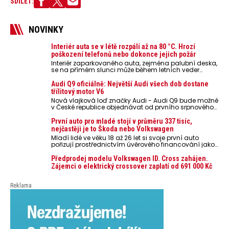
600
SDÍLET:
kilometrů.
NOVINKY
Interiér auta se v létě rozpálí až na 80 °C. Hrozí
poškození telefonů nebo dokonce jejich požár
Interiér zaparkovaného auta, zejména palubní deska,
se na přímém slunci může během letních veder
rozpálit až na 80 °C. Takové teploty představují
nebezpečí pro odložené mobilní telefony, powerbanky
Audi Q9 oficiálně: Největší Audi všech dob dostane
nebo notebooky. Můžou urychlit stárnutí baterií,
třílitový motor V6
poškodit elektroniku a ve výjimečných případech i
Nová vlajková loď značky Audi - Audi Q9 bude možné
zvýšit riziko požáru.
v České republice objednávat od prvního srpnového
týdne 2026, kde budou oznámeny také české ceny.
První auto pro mladé stojí v průměru 337 tisíc,
nejčastěji je to Škoda nebo Volkswagen
Mladí lidé ve věku 18 až 26 let si svoje první auto
pořizují prostřednictvím úvěrového financování jako
ojeté. Je to tak u 93,3 % lidí, jen 6,7 % si pořídí nové
auto. Průměrná pořizovací cena vozu dosahuje 337
Předprodej modelu Volkswagen ID. Cross zahájen.
tisíc korun a průměrná financovaná částka
Zájemci o elektrický crossover zaplatí od 691 000 Kč
přesahuje 251 tisíc korun. Vyplývá to z dat Leasingu
České spořitelny za posledních 10 let (2016–2026).
Reklama