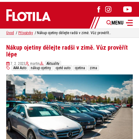
MENU
Úvod
Příspěvky
Nákup ojetiny dělejte radši v zimě. Vůz prověřít lépe
Nákup ojetiny dělejte radši v zimě. Vůz prověřít
lépe
7. 2. 2023
martin
Aktuality
AAA Auto
nákup ojetiny
ojeté auto
ojetina
zima