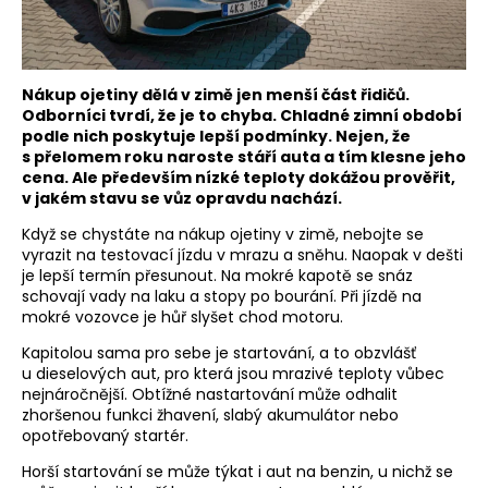
Nákup ojetiny dělá v zimě jen menší část řidičů.
Odborníci tvrdí, že je to chyba. Chladné zimní období
podle nich poskytuje lepší podmínky. Nejen, že
s přelomem roku naroste stáří auta a tím klesne jeho
cena. Ale především nízké teploty dokážou prověřit,
v jakém stavu se vůz opravdu nachází.
Když se chystáte na nákup ojetiny v zimě, nebojte se
vyrazit na testovací jízdu v mrazu a sněhu. Naopak v dešti
je lepší termín přesunout. Na mokré kapotě se snáz
schovají vady na laku a stopy po bourání. Při jízdě na
mokré vozovce je hůř slyšet chod motoru.
Kapitolou sama pro sebe je startování, a to obzvlášť
u dieselových aut, pro která jsou mrazivé teploty vůbec
nejnáročnější. Obtížné nastartování může odhalit
zhoršenou funkci žhavení, slabý akumulátor nebo
opotřebovaný startér.
Horší startování se může týkat i aut na benzin, u nichž se