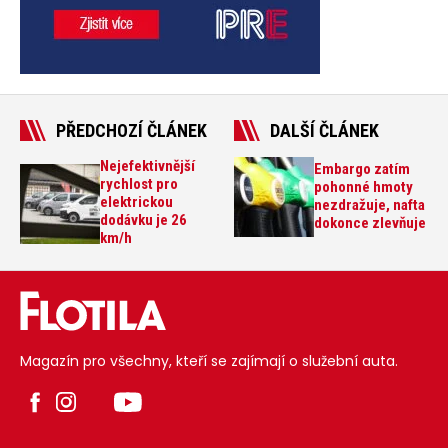
PŘEDCHOZÍ ČLÁNEK
DALŠÍ ČLÁNEK
Nejefektivnější
Embargo zatím
rychlost pro
pohonné hmoty
elektrickou
nezdražuje, nafta
dodávku je 26
dokonce zlevňuje
km/h
Magazín pro všechny, kteří se zajímají o služební auta.