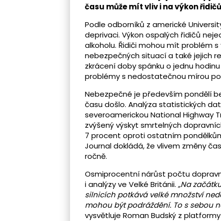
času může mít vliv i na výkon řidič
Podle odborníků z americké Universi
deprivaci. Výkon ospalých řidičů nej
alkoholu. Řidiči mohou mít problém
nebezpečných situací a také jejich 
zkrácení doby spánku o jednu hodinu 
problémy s nedostatečnou mírou poz
Nebezpečné je především pondělí be
času došlo. Analýza statistických da
severoamerickou National Highway Tr
zvýšený výskyt smrtelných dopravníc
7 procent oproti ostatním pondělkům
Journal dokládá, že vlivem změny čas
ročně.
Osmiprocentní nárůst počtu dopravní
i analýzy ve Velké Británii.
„Na začátku
silnicích potkává velké množství ned
mohou být podráždění. To s sebou ne
vysvětluje Roman Budský z platformy 