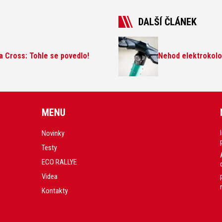
DALŠÍ ČLÁNEK
a Cross: Tohle se povedlo!
Nehod elektrokolo
MENU
Novinky
Testy
ECO RALLYE
Videa
Kontakty