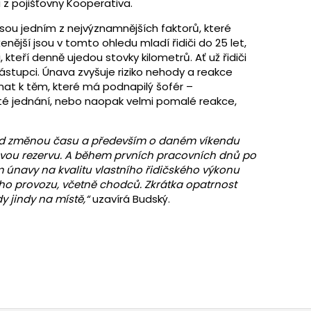
 z pojišťovny Kooperativa.
ou jedním z nejvýznamnějších faktorů, které
nější jsou v tomto ohledu mladí řidiči do 25 let,
i, kteří denně ujedou stovky kilometrů. Ať už řidiči
tupci. Únava zvyšuje riziko nehody a reakce
vnat k těm, které má podnapilý šofér –
ité jednání, nebo naopak velmi pomalé reakce,
řed změnou času a především o daném víkendu
kovou rezervu. A během prvních pracovních dnů po
únavy na kvalitu vlastního řidičského výkonu
ího provozu, včetně chodců. Zkrátka opatrnost
y jindy na místě,“
uzavírá Budský.