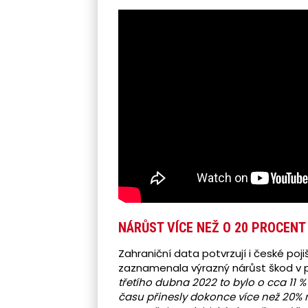
NÁRŮST VÍCE NEŽ O 20 PROCENT
Zahraniční data potvrzují i české poj
zaznamenala výrazný nárůst škod v 
třetího dubna 2022 to bylo o cca 11 %
času přinesly dokonce více než 20% 