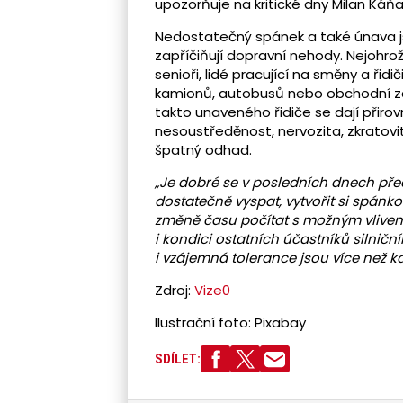
upozorňuje na kritické dny Milan Káňa
Nedostatečný spánek a také únava js
zapříčiňují dopravní nehody. Nejohrože
senioři, lidé pracující na směny a řidič
kamionů, autobusů nebo obchodní zás
takto unaveného řidiče se dají přiro
nesoustředěnost, nervozita, zkratov
špatný odhad.
„Je dobré se v posledních dnech p
dostatečně vyspat, vytvořit si spán
změně času počítat s možným vlivem 
i kondici ostatních účastníků
silničn
i vzájemná tolerance jsou více než kd
Zdroj:
Vize0
Ilustrační foto: Pixabay
SDÍLET: