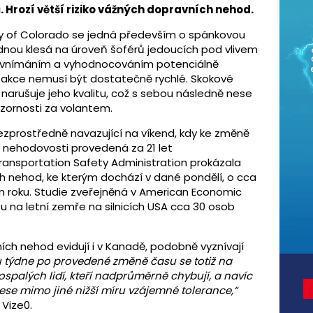
ů. Hrozí větší riziko vážných dopravních nehod.
ty of Colorado se jedná především o spánkovou
ednou klesá na úroveň šoférů jedoucích pod vlivem
 s vnímáním a vyhodnocováním potenciálně
reakce nemusí být dostatečně rychlé. Skokové
narušuje jeho kvalitu, což s sebou následně nese
ornosti za volantem.
zprostředně navazující na víkend, kdy ke změně
t nehodovosti provedená za 21 let
ansportation Safety Administration prokázala
h nehod, ke kterým dochází v dané pondělí, o cca
 roku. Studie zveřejněná v American Economic
u na letní zemře na silnicích USA cca 30 osob
ch nehod evidují i v Kanadě, podobně vyznívají
 týdne po provedené změně času se totiž na
ospalých lidí, kteří nadprůměrně chybují, a navíc
se mimo jiné nižší míru vzájemné tolerance,“
Vize0.