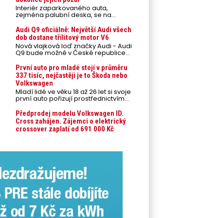
Interiér zaparkovaného auta,
zejména palubní deska, se na
přímém slunci může během letních
veder rozpálit až na 80 °C. Takové
Audi Q9 oficiálně: Největší Audi všech
teploty představují nebezpečí pro
dob dostane třílitový motor V6
odložené mobilní telefony,
Nová vlajková loď značky Audi - Audi
powerbanky nebo notebooky. Můžou
Q9 bude možné v České republice
urychlit stárnutí baterií, poškodit
objednávat od prvního srpnového
elektroniku a ve výjimečných
týdne 2026, kde budou oznámeny
První auto pro mladé stojí v průměru
případech i zvýšit riziko požáru.
také české ceny.
337 tisíc, nejčastěji je to Škoda nebo
Volkswagen
Mladí lidé ve věku 18 až 26 let si svoje
první auto pořizují prostřednictvím
úvěrového financování jako ojeté. Je
to tak u 93,3 % lidí, jen 6,7 % si pořídí
Předprodej modelu Volkswagen ID.
nové auto. Průměrná pořizovací
Cross zahájen. Zájemci o elektrický
cena vozu dosahuje 337 tisíc korun a
crossover zaplatí od 691 000 Kč
průměrná financovaná částka
přesahuje 251 tisíc korun. Vyplývá to z
dat Leasingu České spořitelny za
posledních 10 let (2016–2026).