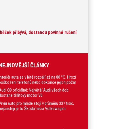
běžek přibývá, dostanou povinné ručení
NEJNOVĚJŠÍ ČLÁNKY
Interiér auta se v létě rozpálí až na 80 °C. Hrozí
poškození telefonů nebo dokonce jejich požár
Audi Q9 oficiálně: Největší Audi všech dob
dostane třílitový motor V6
První auto pro mladé stojí v průměru 337 tisíc,
nejčastěji je to Škoda nebo Volkswagen