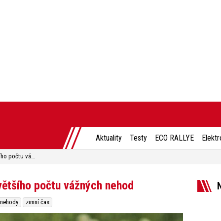
Aktuality
Testy
ECO RALLYE
Elektr
Letní čas přináší nebezpečí většího počtu vážných nehod
 většího počtu vážných nehod
nehody
zimní čas