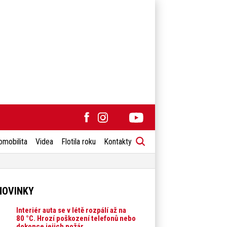
omobilita
Videa
Flotila roku
Kontakty
NOVINKY
Interiér auta se v létě rozpálí až na
80 °C. Hrozí poškození telefonů nebo
dokonce jejich požár