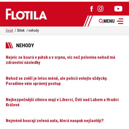
MENU
Úvod
Štítek
nehody
NEHODY
Nejvíc se bourá v pátek a v srpnu, víc než polovina nehod má
zdravotní následky
Nehod se zvěří je letos méně, ale policii volejte vždycky.
Poradíme vám správný postup
Nejbezpečnější silnice mají v Liberci, Ústí nad Labem a Hradci
Králové
Nejméně bourají zelená auta, která naopak nejčastěji?