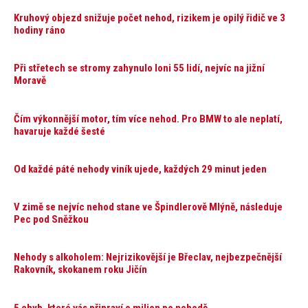
Kruhový objezd snižuje počet nehod, rizikem je opilý řidič ve 3
hodiny ráno
Při střetech se stromy zahynulo loni 55 lidí, nejvíc na jižní
Moravě
Čím výkonnější motor, tím více nehod. Pro BMW to ale neplatí,
havaruje každé šesté
Od každé páté nehody viník ujede, každých 29 minut jeden
V zimě se nejvíc nehod stane ve Špindlerově Mlýně, následuje
Pec pod Sněžkou
Nehody s alkoholem: Nejrizikovější je Břeclav, nejbezpečnější
Rakovník, skokanem roku Jičín
5 chyb, které vás připraví o milion po nehodě