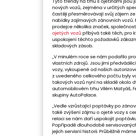
Tyto trendy na trhu s ojetinami jsou
nových vozů, zejména v určitých spec
častěji přesměrovávají svůj zájem ze
nabídky zajímavých zánovních vozů. N
prodejce několika značek, společnos
ojetých vozů
přibývá také těch, pro kt
uspokojení těchto požadavků zákazník
skladových zásob.
„V minulém roce se nám podařilo pro
vlastních zdrojů. Jsou jimi předvádě
vozy, vykoupené od našich autorizovan
z uvedeného celkového počtu byly v
takových vozů nyní na skladě okolo d
automobilovém trhu Vilém Matyáš, ře
skupiny AutoPalace.
„Vedle vzrůstající poptávky po záno
také zvýšení zájmu o ojeté vozy s cen
relaci se nám daří uspokojit poptávku
Popřípadě dlouhodobě servisovaných 
jejich servisní historii. Průběžně má