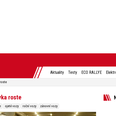
Aktuality
Testy
ECO RALLYE
Elektr
roste
vka roste
e
ojeté vozy
roční vozy
zánovní vozy