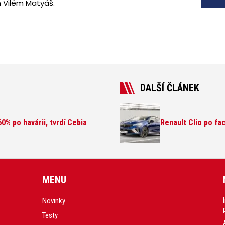
in Vilém Matyáš.
DALŠÍ ČLÁNEK
0% po havárii, tvrdí Cebia
Renault Clio po fac
MENU
Novinky
Testy