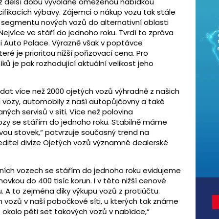
 již delší dobu vyvolané omezenou nabídkou
ifikacích výbavy. Zájemci o nákup vozu tak stále
 segmentu nových vozů do alternativní oblasti
ejvíce ve stáří do jednoho roku. Tvrdí to zpráva
ti Auto Palace. Výrazně však v poptávce
eré je prioritou nižší pořizovací cena. Pro
ů je pak rozhodující aktuální velikost jeho
dat více než 2000 ojetých vozů výhradně z našich
cí vozy, automobily z naší autopůjčovny a také
ých servisů v síti. Více než polovina
ozy se stářím do jednoho roku. Stabilně máme
vou stovek,“ potvrzuje současný trend na
ditel divize Ojetých vozů významné dealerské
vních vozech se stářím do jednoho roku evidujeme
ovkou do 400 tisíc korun. I v této nižší cenové
. A to zejména díky výkupu vozů z protiúčtu.
vozů v naší pobočkové síti, u kterých tak známe
me okolo pěti set takových vozů v nabídce,“