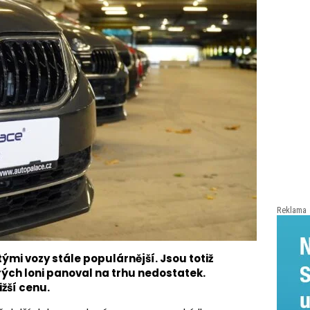
Reklama
tými vozy stále populárnější. Jsou totiž
ých loni panoval na trhu nedostatek.
ižší cenu.