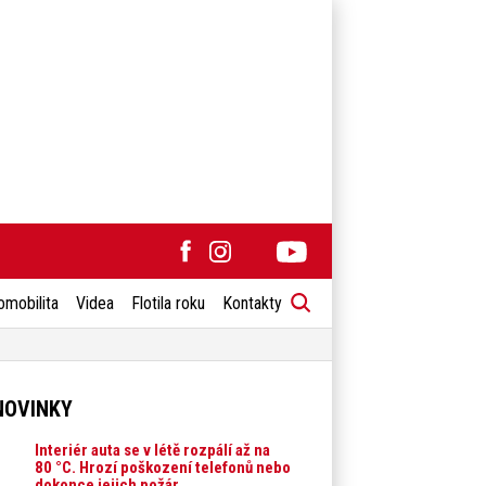
omobilita
Videa
Flotila roku
Kontakty
NOVINKY
Interiér auta se v létě rozpálí až na
80 °C. Hrozí poškození telefonů nebo
dokonce jejich požár