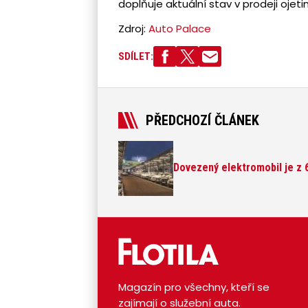
doplňuje aktuální stav v prodeji ojet
Zdroj:
Auto Palace
SDÍLET:
PŘEDCHOZÍ ČLÁNEK
Dovezený elektromobil je z 6
Magazín pro všechny, kteří se
zajímají o služební auta.