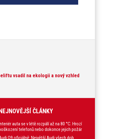
eliftu vsadil na ekologii a nový vzhled
NEJNOVĚJŠÍ ČLÁNKY
Interiér auta se v létě rozpálí až na 80 °C. Hrozí
poškození telefonů nebo dokonce jejich požár
Audi Q9 oficiálně: Největší Audi všech dob