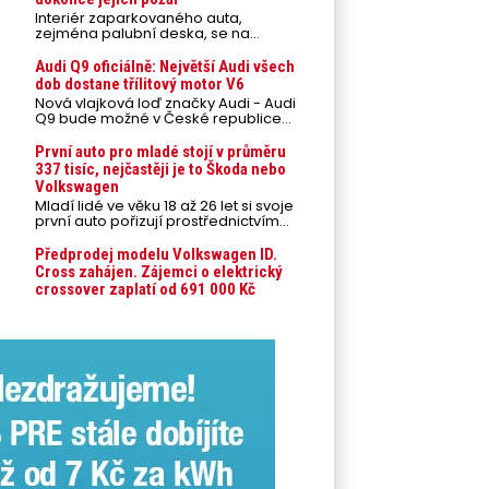
Interiér zaparkovaného auta,
zejména palubní deska, se na
přímém slunci může během letních
veder rozpálit až na 80 °C. Takové
Audi Q9 oficiálně: Největší Audi všech
teploty představují nebezpečí pro
dob dostane třílitový motor V6
odložené mobilní telefony,
Nová vlajková loď značky Audi - Audi
powerbanky nebo notebooky. Můžou
Q9 bude možné v České republice
urychlit stárnutí baterií, poškodit
objednávat od prvního srpnového
elektroniku a ve výjimečných
týdne 2026, kde budou oznámeny
První auto pro mladé stojí v průměru
případech i zvýšit riziko požáru.
také české ceny.
337 tisíc, nejčastěji je to Škoda nebo
Volkswagen
Mladí lidé ve věku 18 až 26 let si svoje
první auto pořizují prostřednictvím
úvěrového financování jako ojeté. Je
to tak u 93,3 % lidí, jen 6,7 % si pořídí
Předprodej modelu Volkswagen ID.
nové auto. Průměrná pořizovací
Cross zahájen. Zájemci o elektrický
cena vozu dosahuje 337 tisíc korun a
crossover zaplatí od 691 000 Kč
průměrná financovaná částka
přesahuje 251 tisíc korun. Vyplývá to z
dat Leasingu České spořitelny za
posledních 10 let (2016–2026).