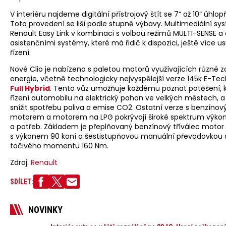
V interiéru najdeme digitální přístrojový štít se 7“ až 10“ úhlop
Toto provedení se liší podle stupně výbavy. Multimediální sy
Renault Easy Link v kombinaci s volbou režimů MULTI-SENSE a
asistenčními systémy, které má řidič k dispozici, ještě více u
řízení.
Nové Clio je nabízeno s paletou motorů využívajících různé z
energie, včetně technologicky nejvyspělejší verze 145k E-Tec
Full Hybrid
. Tento vůz umožňuje každému poznat potěšení, 
řízení automobilu na elektrický pohon ve velkých městech, a
snížit spotřebu paliva a emise CO2. Ostatní verze s benzínov
motorem a motorem na LPG pokrývají široké spektrum výko
a potřeb. Základem je přeplňovaný benzínový tříválec motor
s výkonem 90 koní a šestistupňovou manuální převodovkou 
točivého momentu 160 Nm.
Zdroj:
Renault
SDÍLET:
NOVINKY