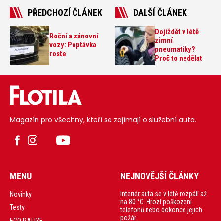
PŘEDCHOZÍ ČLÁNEK
DALŠÍ ČLÁNEK
Dojíždět v létě
Roční a zánovní
zimní
vozy: Poptávka
pneumatiky?
roste
Proč to nedělat
Magazín pro všechny, kteří se zajímají o služební auta.
MENU
NEJNOVĚJŠÍ ČLÁNKY
Interiér auta se v létě rozpálí až
Novinky
na 80 °C. Hrozí poškození
Testy
telefonů nebo dokonce jejich
požár
ECO RALLYE