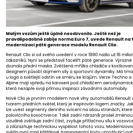
Malým vozům ještě úplně neodzvonilo. Ještě než je
pravděpodobně zabije norma Euro 7, uvede Renault na 
modernizaci páté generace modelu Renault Clio.
Renault Clio si od svého uvedení v roce 1990 našlo už 16 milio
zákazníků. Nyní se představil facelift páté generace. Výrazn
doznala přední maska. Zvětšená mřížka chladiče s kostkova
designem působí dojmem síly a sportovní dynamiky. Má tmav
u loga a světlejší odstín ve směru ke krajům. Verze Techno a 
Alpine mají vpředu na karoserii pod chladičem aerodynamicko
která nezapře svoji přímou inspiraci závodními automobily.
Nové Clio je prvním modelem nové vlny automobilů Renault
tvarem předních světel, který je inspirován logem značky. Jak
lze uvést segmenty denního svícení na obou stranách, které 
polovičního kosočtverce. Také zadní nárazník prošel změnou:
vizuálně zvětšuje zadní část, zvyšuje přítlačnou sílu k vozovc
a zdůrazňuje technickou vyspělost tohoto vozu. Modernizova
světla nyní mají křišťálově transparentní kryty umožňující po