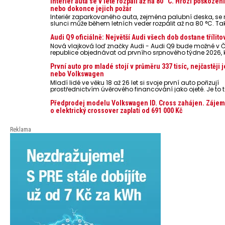
Interiér auta se v létě rozpálí až na 80 °C. Hrozí poškozen
nebo dokonce jejich požár
Interiér zaparkovaného auta, zejména palubní deska, s
slunci může během letních veder rozpálit až na 80 °C. Ta
představují nebezpečí pro odložené mobilní telefony, po
nebo notebooky. Můžou urychlit stárnutí baterií, poškodit 
Audi Q9 oficiálně: Největší Audi všech dob dostane třílito
ve výjimečných případech i zvýšit riziko požáru.
Nová vlajková loď značky Audi - Audi Q9 bude možné v 
republice objednávat od prvního srpnového týdne 2026,
oznámeny také české ceny.
První auto pro mladé stojí v průměru 337 tisíc, nejčastěji 
nebo Volkswagen
Mladí lidé ve věku 18 až 26 let si svoje první auto pořizují
prostřednictvím úvěrového financování jako ojeté. Je to t
lidí, jen 6,7 % si pořídí nové auto. Průměrná pořizovací c
dosahuje 337 tisíc korun a průměrná financovaná částk
Předprodej modelu Volkswagen ID. Cross zahájen. Zájem
251 tisíc korun. Vyplývá to z dat Leasingu České spořiteln
o elektrický crossover zaplatí od 691 000 Kč
posledních 10 let (2016–2026).
Reklama