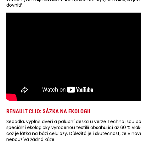
dovnitř.
RENAULT CLIO: SÁZKA NA EKOLOGII
Sedadla, výplně dveří a palubní deska u verze Techno jsou p
speciální ekologicky vyrobenou textilií obsahující až 60 % vlá
což je látka na bázi celulózy. Důležitá je i skutečnost, že v no
nepoužívá žádná kůže.