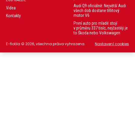
Audi Q9 oficiálně: Největší Audi
Videa
všech dob dostane třílitový
motor V6
Kontakty
První auto pro mladé stojí
v průměru 337 tisíc, nejčastěji je
to Škoda nebo Volkswagen
E-flotila © 2026, všechna práva vyhrazena.
Nastavení cookies