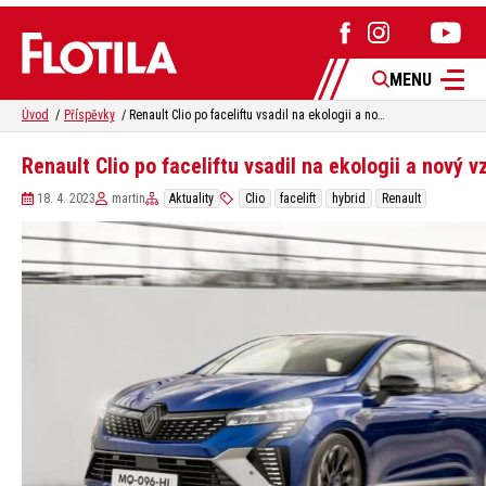
MENU
Úvod
Příspěvky
Renault Clio po faceliftu vsadil na ekologii a nový vzhled
Renault Clio po faceliftu vsadil na ekologii a nový v
18. 4. 2023
martin
Aktuality
Clio
facelift
hybrid
Renault