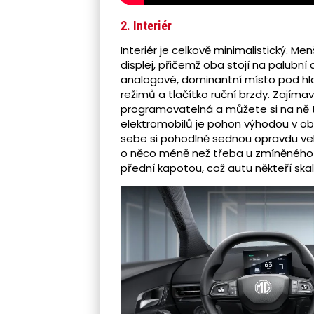
2. Interiér
Interiér je celkově minimalistický. Me
displej, přičemž oba stojí na palubn
analogové, dominantní místo pod hlav
režimů a tlačítko ruční brzdy. Zajímav
programovatelná a můžete si na ně te
elektromobilů je pohon výhodou v obl
sebe si pohodlně sednou opravdu velcí 
o něco méně než třeba u zmíněného V
přední kapotou, což autu někteří ska