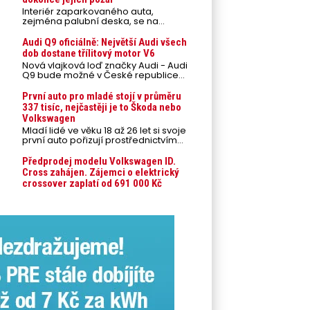
Interiér zaparkovaného auta,
zejména palubní deska, se na
přímém slunci může během letních
veder rozpálit až na 80 °C. Takové
Audi Q9 oficiálně: Největší Audi všech
teploty představují nebezpečí pro
dob dostane třílitový motor V6
odložené mobilní telefony,
Nová vlajková loď značky Audi - Audi
powerbanky nebo notebooky. Můžou
Q9 bude možné v České republice
urychlit stárnutí baterií, poškodit
objednávat od prvního srpnového
elektroniku a ve výjimečných
týdne 2026, kde budou oznámeny
První auto pro mladé stojí v průměru
případech i zvýšit riziko požáru.
také české ceny.
337 tisíc, nejčastěji je to Škoda nebo
Volkswagen
Mladí lidé ve věku 18 až 26 let si svoje
první auto pořizují prostřednictvím
úvěrového financování jako ojeté. Je
to tak u 93,3 % lidí, jen 6,7 % si pořídí
Předprodej modelu Volkswagen ID.
nové auto. Průměrná pořizovací
Cross zahájen. Zájemci o elektrický
cena vozu dosahuje 337 tisíc korun a
crossover zaplatí od 691 000 Kč
průměrná financovaná částka
přesahuje 251 tisíc korun. Vyplývá to z
dat Leasingu České spořitelny za
posledních 10 let (2016–2026).