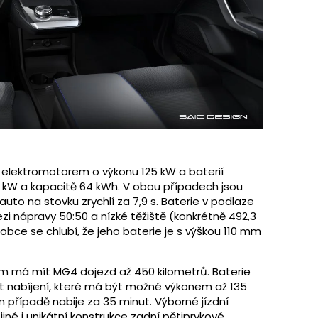
s elektromotorem o výkonu 125 kW a baterií
50 kW a kapacitě 64 kWh. V obou případech jsou
 auto na stovku zrychlí za 7,9 s. Baterie v podlaze
ezi nápravy 50:50 a nízké těžiště (konkrétně 492,3
robce se chlubí, že jeho baterie je s výškou 110 mm
m má mít MG4 dojezd až 450 kilometrů. Baterie
st nabíjení, které má být možné výkonem až 135
m případě nabije za 35 minut. Výborné jízdní
iné i unikátní konstrukce zadní pětiprvkové