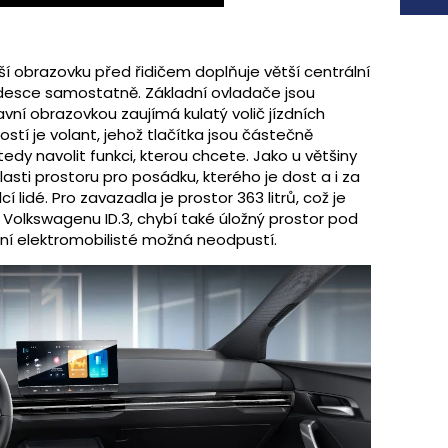
nší obrazovku před řidičem doplňuje větší centrální
í desce samostatně. Základní ovladače jsou
ní obrazovkou zaujímá kulatý volič jízdních
ostí je volant, jehož tlačítka jsou částečně
dy navolit funkci, kterou chcete. Jako u většiny
asti prostoru pro posádku, kterého je dost a i za
lidé. Pro zavazadla je prostor 363 litrů, což je
olkswagenu ID.3, chybí také úložný prostor pod
lní elektromobilisté možná neodpustí.