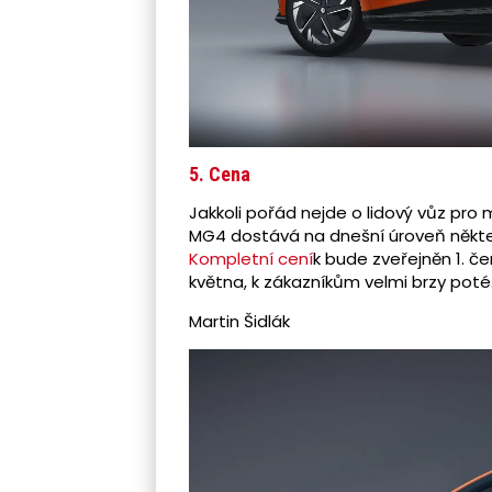
5. Cena
Jakkoli pořád nejde o lidový vůz pro 
MG4 dostává na dnešní úroveň někte
Kompletní cení
k bude zveřejněn 1. č
května, k zákazníkům velmi brzy poté
Martin Šidlák