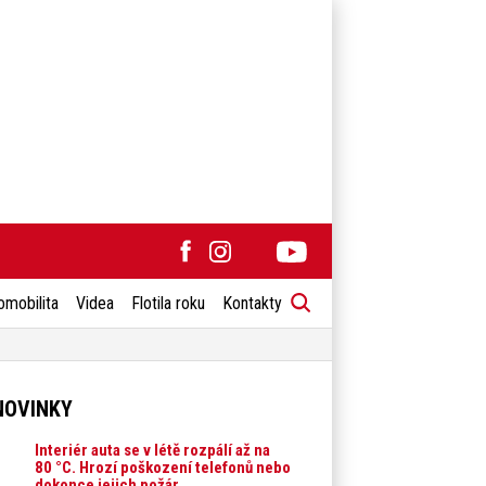
omobilita
Videa
Flotila roku
Kontakty
NOVINKY
Interiér auta se v létě rozpálí až na
80 °C. Hrozí poškození telefonů nebo
dokonce jejich požár