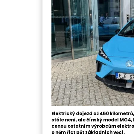
Elektrický dojezd až 450 kilometrů,
stále není, ale čínský model MG4, 
cenou ostatním výrobcům elektrom
o něm říct pět základních věcí.