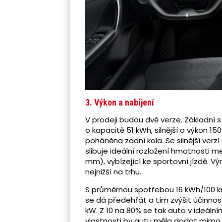
3. Výkon a nabíjení
V prodeji budou dvě verze. Základní 
o kapacitě 51 kWh, silnější o výkon 1
poháněna zadní kola. Se silnější verzí
slibuje ideální rozložení hmotnosti m
mm), vybízející ke sportovní jízdě. Vý
nejnižší na trhu.
S průměrnou spotřebou 16 kWh/100 k
se dá předehřát a tím zvýšit účinno
kW. Z 10 na 80% se tak auto v ideální
vlastnosti by autu měla dodat mimo j