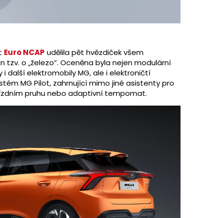
st
Euro NCAP
udělila pět hvězdiček všem
n tzv. o „železo“. Oceněna byla nejen modulární
 další elektromobily MG, ale i elektroničtí
tém MG Pilot, zahrnující mimo jiné asistenty pro
v jízdním pruhu nebo adaptivní tempomat.