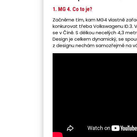
1. MG 4. Co to je?
Začněme tím, kam MG4 vlastně zařadi
konkurovat třeba Volkswagenu ID.3. Vyv
se v Číně. S délkou necelých 4,3 met
Design je celkem dynamický, se spous
z designu nechám samozřejmě na vá