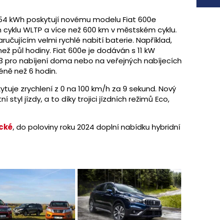
 54 kWh poskytují novému modelu Fiat 600e
cyklu WLTP a více než 600 km v městském cyklu.
učujícím velmi rychlé nabití baterie. Například,
ež půl hodiny. Fiat 600e je dodáván s 11 kW
 pro nabíjení doma nebo na veřejných nabíjecích
méně než 6 hodin.
ytuje zrychlení z 0 na 100 km/h za 9 sekund. Nový
í styl jízdy, a to díky trojici jízdních režimů Eco,
ické
, do poloviny roku 2024 doplní nabídku hybridní