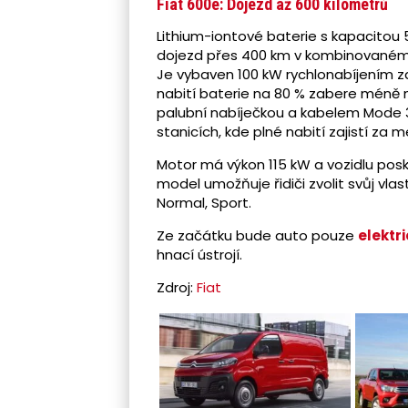
Fiat 600e: Dojezd až 600 kilometrů
Lithium-iontové baterie s kapacitou
dojezd přes 400 km v kombinovaném 
Je vybaven 100 kW rychlonabíjením zar
nabití baterie na 80 % zabere méně n
palubní nabíječkou a kabelem Mode 3
stanicích, kde plné nabití zajistí za 
Motor má výkon 115 kW a vozidlu posk
model umožňuje řidiči zvolit svůj vlastn
Normal, Sport.
Ze začátku bude auto pouze
elektr
hnací ústrojí.
Zdroj:
Fiat