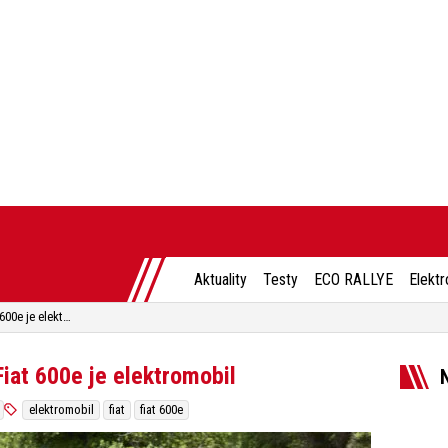
Aktuality
Testy
ECO RALLYE
Elektr
Fiat má konečné nové auto! Fiat 600e je elektromobil
iat 600e je elektromobil
elektromobil
fiat
fiat 600e