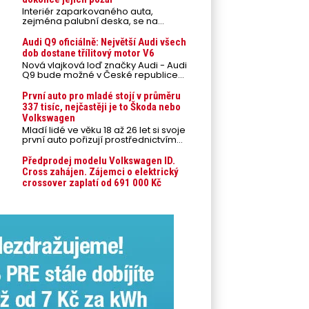
Interiér zaparkovaného auta,
zejména palubní deska, se na
přímém slunci může během letních
veder rozpálit až na 80 °C. Takové
Audi Q9 oficiálně: Největší Audi všech
teploty představují nebezpečí pro
dob dostane třílitový motor V6
odložené mobilní telefony,
Nová vlajková loď značky Audi - Audi
powerbanky nebo notebooky. Můžou
Q9 bude možné v České republice
urychlit stárnutí baterií, poškodit
objednávat od prvního srpnového
elektroniku a ve výjimečných
týdne 2026, kde budou oznámeny
První auto pro mladé stojí v průměru
případech i zvýšit riziko požáru.
také české ceny.
337 tisíc, nejčastěji je to Škoda nebo
Volkswagen
Mladí lidé ve věku 18 až 26 let si svoje
první auto pořizují prostřednictvím
úvěrového financování jako ojeté. Je
to tak u 93,3 % lidí, jen 6,7 % si pořídí
Předprodej modelu Volkswagen ID.
nové auto. Průměrná pořizovací
Cross zahájen. Zájemci o elektrický
cena vozu dosahuje 337 tisíc korun a
crossover zaplatí od 691 000 Kč
průměrná financovaná částka
přesahuje 251 tisíc korun. Vyplývá to z
dat Leasingu České spořitelny za
posledních 10 let (2016–2026).