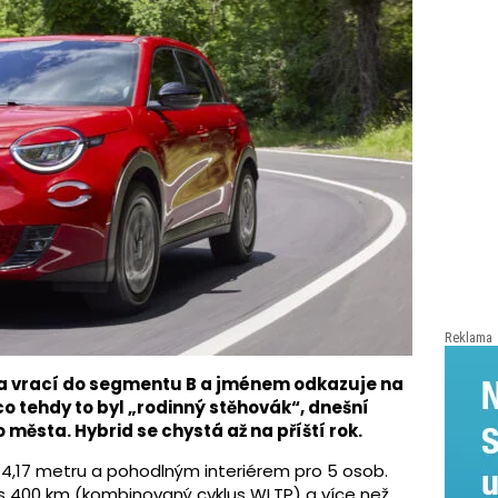
Reklama
a vrací do segmentu B a jménem odkazuje na
co tehdy to byl „rodinný stěhovák“, dnešní
 města. Hybrid se chystá až na příští rok.
 4,17 metru a pohodlným interiérem pro 5 osob.
es 400 km (kombinovaný cyklus WLTP) a více než