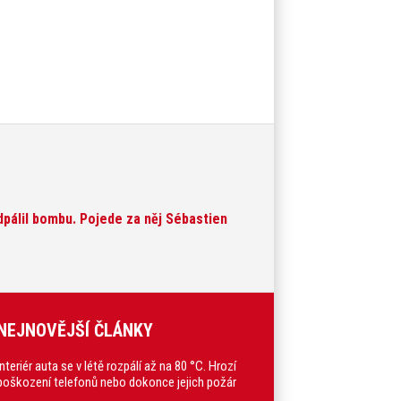
pálil bombu. Pojede za něj Sébastien
NEJNOVĚJŠÍ ČLÁNKY
Interiér auta se v létě rozpálí až na 80 °C. Hrozí
poškození telefonů nebo dokonce jejich požár