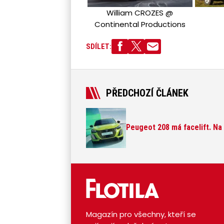
William CROZES @
Continental Productions
SDÍLET:
PŘEDCHOZÍ ČLÁNEK
Peugeot 208 má facelift. Na 
Magazín pro všechny, kteří se