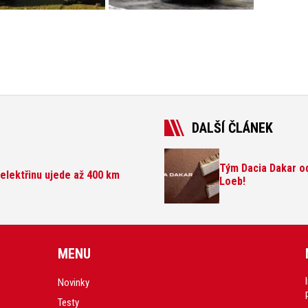
DALŠÍ ČLÁNEK
Tým Dacia Dakar od
elektřinu ujede až 400 km
Loeb!
MENU
Novinky
Testy