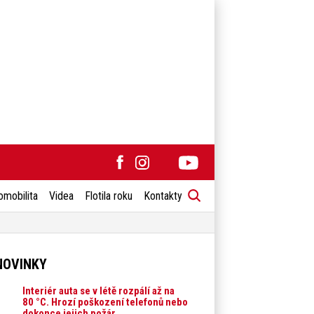
omobilita
Videa
Flotila roku
Kontakty
NOVINKY
Interiér auta se v létě rozpálí až na
80 °C. Hrozí poškození telefonů nebo
dokonce jejich požár