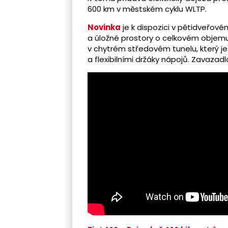
600 km v městském cyklu WLTP.
Novinka
je k dispozici v pětidveřov
a úložné prostory o celkovém objemu 1
v chytrém středovém tunelu, který je
a flexibilními držáky nápojů. Zavazad