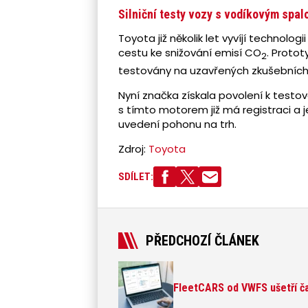
Silniční testy vozy s vodíkovým spa
Toyota již několik let vyvíjí technolo
cestu ke snižování emisí CO
. Proto
2
testovány na uzavřených zkušebních 
Nyní značka získala povolení k testo
s tímto motorem již má registraci a je
uvedení pohonu na trh.
Zdroj:
Toyota
SDÍLET:
PŘEDCHOZÍ ČLÁNEK
FleetCARS od VWFS ušetří čas