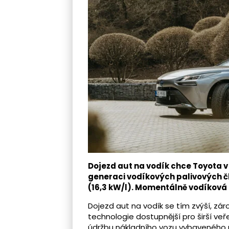
Dojezd aut na vodík chce Toyota v 
generaci vodíkových palivových čl
(16,3 kW/l). Momentálně vodíková 
Dojezd aut na vodík se tím zvýší, zá
technologie dostupnější pro širší veř
údržbu nákladního vozu vybaveného 