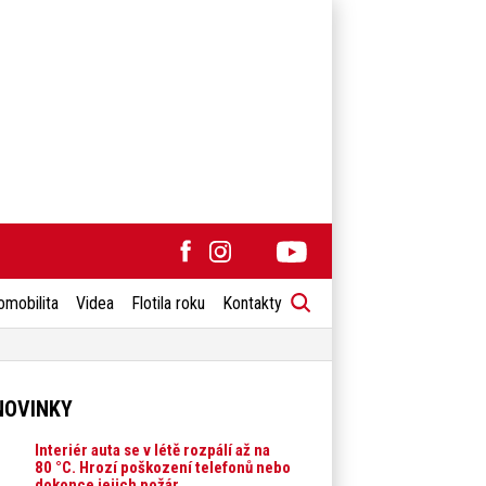
omobilita
Videa
Flotila roku
Kontakty
NOVINKY
Interiér auta se v létě rozpálí až na
80 °C. Hrozí poškození telefonů nebo
dokonce jejich požár