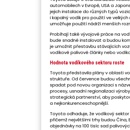
automobilech v Evropě, USA a Japonsku
jejich instalace do různých typů vozi
i kapalný vodík pro použití ve velkýc
umožňuje použití nádrží menších roz
Probíhají také vývojové práce na vod
bude snadné instalovat a budou kom
je umožnit přestavbu stávajících voz
vodíkové palivové články nebo vodík
Hodnota vodíkového sektoru roste
Toyota představila plány v oblasti v
struktuře. Od července budou všechny
spadat pod novou organizaci s názve
procesy, usnadní regionalizaci výro
strategická partnerství, aby poskyto
a nejkonkurenceschopnější.
Toyota odhaduje, že vodíkový sektor 
přičemž největšími trhy budou Čína, 
objednávky na 100 tisíc sad palivovýc