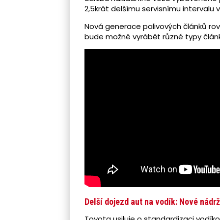
2,5krát delšímu servisnímu intervalu 
Nová generace palivových článků rovně
bude možné vyrábět různé typy článků
Delší dojezd aut na vodík: Nové nádr
Toyota usiluje o standardizaci vodík