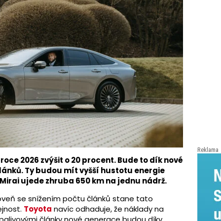
Reklama
roce 2026 zvýšit o 20 procent. Bude to dík nové
ánků. Ty budou mít vyšší hustotu energie
Mirai ujede zhruba 650 km na jednu nádrž.
roveň se snížením počtu článků stane tato
ejnost.
Toyota
navíc odhaduje, že náklady na
palivovými články nové generace budou díky