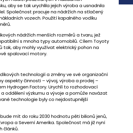
, aby se tak urychlila jejich výroba a usnadnila
del. Společnost pracuje na nádržích na stlačený
h nákladních vozech. Použití kapalného vodíku
měrů.
íkových nádržích menších rozměrů a tvaru, jež
patibilní s mnoha typy automobilů. Cílem Toyoty
ů tak, aby mohly využívat elektrický pohon na
ové spalovací motory.
odíkových technologií a změny ve své organizační
 aspekty činnosti – vývoj, výroba a prodej –
m Hydrogen Factory. Urychlí to rozhodovací
by a oddělení výzkumu a vývoje a pomůže navázat
vané technologie byly co nejdostupnější
bude mít do roku 2030 hodnotu pěti bilionů jenů,
Evropa a Severní Amerika. Společnost má již nyní
h článků.