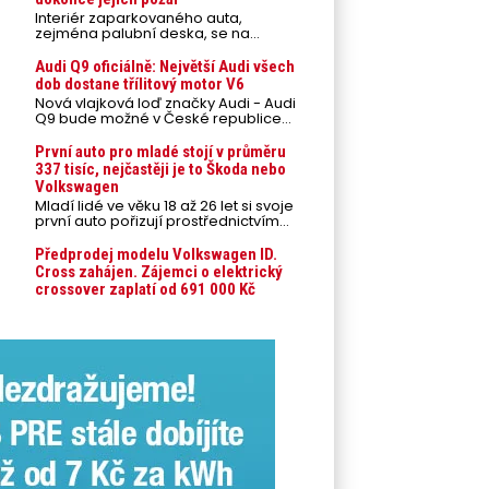
Interiér zaparkovaného auta,
zejména palubní deska, se na
přímém slunci může během letních
veder rozpálit až na 80 °C. Takové
Audi Q9 oficiálně: Největší Audi všech
teploty představují nebezpečí pro
dob dostane třílitový motor V6
odložené mobilní telefony,
Nová vlajková loď značky Audi - Audi
powerbanky nebo notebooky. Můžou
Q9 bude možné v České republice
urychlit stárnutí baterií, poškodit
objednávat od prvního srpnového
elektroniku a ve výjimečných
týdne 2026, kde budou oznámeny
První auto pro mladé stojí v průměru
případech i zvýšit riziko požáru.
také české ceny.
337 tisíc, nejčastěji je to Škoda nebo
Volkswagen
Mladí lidé ve věku 18 až 26 let si svoje
první auto pořizují prostřednictvím
úvěrového financování jako ojeté. Je
to tak u 93,3 % lidí, jen 6,7 % si pořídí
Předprodej modelu Volkswagen ID.
nové auto. Průměrná pořizovací
Cross zahájen. Zájemci o elektrický
cena vozu dosahuje 337 tisíc korun a
crossover zaplatí od 691 000 Kč
průměrná financovaná částka
přesahuje 251 tisíc korun. Vyplývá to z
dat Leasingu České spořitelny za
posledních 10 let (2016–2026).