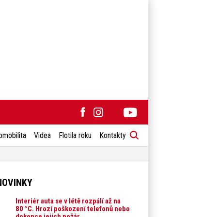
omobilita
Videa
Flotila roku
Kontakty
NOVINKY
Interiér auta se v létě rozpálí až na
80 °C. Hrozí poškození telefonů nebo
dokonce jejich požár