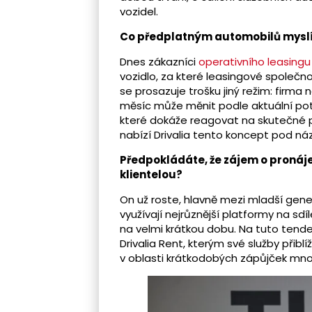
vozidel.
Co předplatným automobilů mysl
Dnes zákazníci
operativního leasingu
vozidlo, za které leasingové společno
se prosazuje trošku jiný režim: firma 
měsíc může měnit podle aktuální potř
které dokáže reagovat na skutečné potř
nabízí Drivalia tento koncept pod n
Předpokládáte, že zájem o pronáj
klientelou?
On už roste, hlavně mezi mladší gener
využívají nejrůznější platformy na sdí
na velmi krátkou dobu. Na tuto te
Drivalia Rent, kterým své služby přib
v oblasti krátkodobých zápůjček mnoh