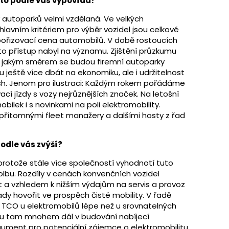
m to podle vás vypovídá?
vy autoparků velmi vzdělaná. Ve velkých
lavním kritériem pro výběr vozidel jsou celkové
i pořizovací cena automobilů. V době rostoucích
o přístup nabyl na významu. Zjištění průzkumu
 jakým směrem se budou firemní autoparky
u ještě více dbát na ekonomiku, ale i udržitelnost
ících. Jenom pro ilustraci: Každým rokem pořádáme
í jízdy s vozy nejrůznějších značek. Na letošní
obilek i s novinkami na poli elektromobility.
 přítomnými fleet manažery a dalšími hosty z řad
odle vás zvýší?
 protože stále více společností vyhodnotí tuto
volbu. Rozdíly v cenách konvenčních vozidel
a vzhledem k nižším výdajům na servis a provoz
dy hovořit ve prospěch čisté mobility. V řadě
 TCO u elektromobilů lépe než u srovnatelných
u tam mnohem dál v budování nabíjecí
 argument pro potenciální zájemce o elektromobilitu.