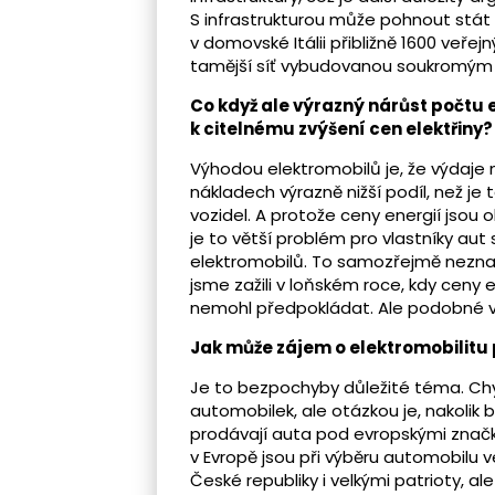
S infrastrukturou může pohnout stát i
v domovské Itálii přibližně 1600 veřej
tamější síť vybudovanou soukromým
Co když ale výrazný nárůst počtu 
k citelnému zvýšení cen elektřin
Výhodou elektromobilů je, že výdaje
nákladech výrazně nižší podíl, než je
vozidel. A protože ceny energií jsou o
je to větší problém pro vlastníky aut
elektromobilů. To samozřejmě neznam
jsme zažili v loňském roce, kdy ceny e
nemohl předpokládat. Ale podobné výk
Jak může zájem o elektromobilitu
Je to bezpochyby důležité téma. Chy
automobilek, ale otázkou je, nakolik 
prodávají auta pod evropskými značk
v Evropě jsou při výběru automobilu 
České republiky i velkými patrioty, a