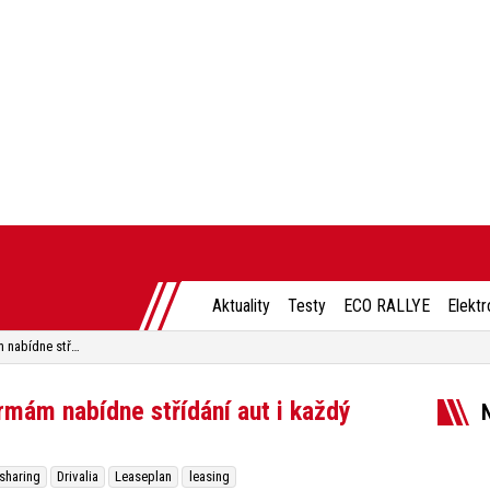
Aktuality
Testy
ECO RALLYE
Elektr
Drivalia oficiálně v Česku: Firmám nabídne střídání aut i každý měsíc
irmám nabídne střídání aut i každý
sharing
Drivalia
Leaseplan
leasing