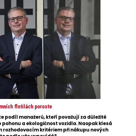
emních flotilách poroste
podíl manažerů, kteří považují za důležité
yp pohonu a ekologičnost vozidla. Naopak klesá
ím rozhodovacím kritériem při nákupu nových