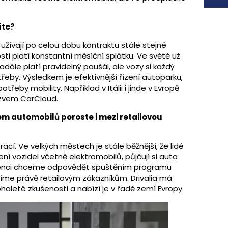
íte?
užívají po celou dobu kontraktu stále stejné
sti platí konstantní měsíční splátku. Ve světě už
nadále platí pravidelný paušál, ale vozy si každý
eby. Výsledkem je efektivnější řízení autoparku,
eby mobility. Například v Itálii i jinde v Evropě
ázvem CarCloud.
em automobilů poroste i mezi retailovou
ací. Ve velkých městech je stále běžnější, že lidé
lení vozidel včetně elektromobilů, půjčují si auta
ndenci chceme odpovědět spuštěním programu
lížíme právě retailovým zákazníkům. Drivalia má
aleté zkušenosti a nabízí je v řadě zemí Evropy.