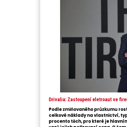
Drivalia: Zastoupení eletroaut ve fir
Podle zmiňovaného průzkumu roste 
celkové náklady na vlastnictví, t
procento těch, pro které je hlavn