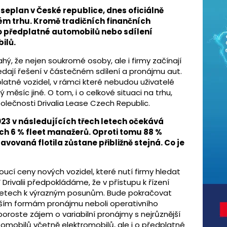
seplan v České republice, dnes oficiálně
ém trhu. Kromě tradičních finančních
ako předplatné automobilů nebo sdílení
ilů.
ahý, že nejen soukromé osoby, ale i firmy začínají
dají řešení v částečném sdílení a pronájmu aut.
platné vozidel, v rámci které nebudou uživatelé
ý měsíc jiné. O tom, i o celkové situaci na trhu,
společnosti Drivalia Lease Czech Republic.
023
v následujících třech letech očekává
ch 6 % fleet manažerů. Oproti tomu 88 %
vovaná flotila zůstane přibližně stejná. Co je
cí ceny nových vozidel, které nutí firmy hledat
 Drivalii předpokládáme, že v přístupu k řízení
ch letech k výrazným posunům. Bude pokračovat
ějším formám pronájmu neboli operativního
oroste zájem o variabilní pronájmy s nejrůznější
tomobilů včetně elektromobilů, ale i o předplatné