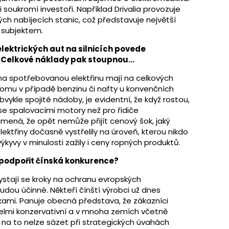
 soukromí investoři. Například Drivalia provozuje
ných nabíjecích stanic, což představuje největší
 subjektem.
elektrických aut na silnicích povede
y? Celkové náklady pak stoupnou…
 na spotřebovanou elektřinu mají na celkových
 tomu v případě benzinu či nafty u konvenčních
bvykle spojité nádoby, je evidentní, že když rostou,
 se spalovacími motory než pro řidiče
ená, že opět nemůže přijít cenový šok, jaký
lektřiny dočasně vystřelily na úroveň, kterou nikdo
yvy v minulosti zažily i ceny ropných produktů.
 podpořit čínská konkurence?
stají se kroky na ochranu evropských
budou účinné. Někteří čínští výrobci už dnes
ami. Panuje obecná představa, že zákazníci
velmi konzervativní a v mnoha zemích včetně
le na to nelze sázet při strategických úvahách