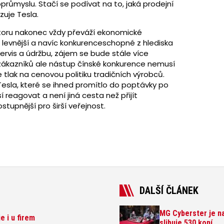
růmyslu. Stačí se podívat na to, jaká prodejní
zuje Tesla.
toru nakonec vždy převáží ekonomické
levnější a navíc konkurenceschopné z hlediska
servis a údržbu, zájem se bude stále více
zákazníků ale nástup čínské konkurence nemusí
 tlak na cenovou politiku tradičních výrobců.
esla, které se ihned promítlo do poptávky po
reagovat a není jiná cesta než přijít
stupnější pro širší veřejnost.
DALŠÍ ČLÁNEK
MG Cyberster je na
e i u firem
slibuje 530 koní