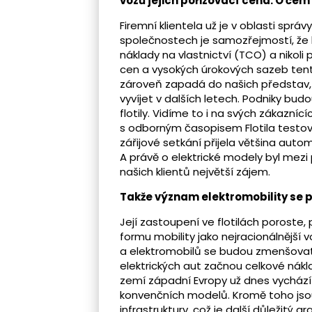
vozů jejich pořizovací cena. O če
Firemní klientela už je v oblasti sprá
společnostech je samozřejmostí, že h
náklady na vlastnictví (TCO) a nikol
cen a vysokých úrokových sazeb tent
zároveň zapadá do našich představ,
vyvíjet v dalších letech. Podniky budo
flotily. Vidíme to i na svých zákazn
s odborným časopisem Flotila testovac
zářijové setkání přijela většina autom
A právě o elektrické modely byl mezi
našich klientů největší zájem.
Takže význam elektromobility se p
Její zastoupení ve flotilách poroste,
formu mobility jako nejracionálnější 
a elektromobilů se budou zmenšovat 
elektrických aut začnou celkové nákla
zemí západní Evropy už dnes vychází
konvenčních modelů. Kromě toho jso
infrastruktury, což je další důležitý