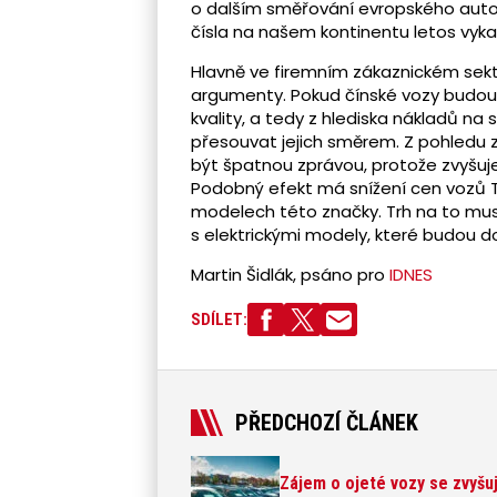
o dalším směřování evropského autop
čísla na našem kontinentu letos vyka
Hlavně ve firemním zákaznickém sek
argumenty. Pokud čínské vozy budou 
kvality, a tedy z hlediska nákladů na 
přesouvat jejich směrem. Z pohledu 
být špatnou zprávou, protože zvyšuje
Podobný efekt má snížení cen vozů T
modelech této značky. Trh na to musí 
s elektrickými modely, které budou do
Martin Šidlák, psáno pro
IDNES
SDÍLET:
PŘEDCHOZÍ ČLÁNEK
Zájem o ojeté vozy se zvyšuj