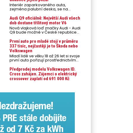
Interiér zaparkovaného auta,
zejména palubní deska, se na
přímém slunci může během letních
veder rozpálit až na 80 °C. Takové
Audi Q9 oficiálně: Největší Audi všech
teploty představují nebezpečí pro
dob dostane třílitový motor V6
odložené mobilní telefony,
Nová vlajková loď značky Audi - Audi
powerbanky nebo notebooky. Můžou
Q9 bude možné v České republice
urychlit stárnutí baterií, poškodit
objednávat od prvního srpnového
elektroniku a ve výjimečných
týdne 2026, kde budou oznámeny
První auto pro mladé stojí v průměru
případech i zvýšit riziko požáru.
také české ceny.
337 tisíc, nejčastěji je to Škoda nebo
Volkswagen
Mladí lidé ve věku 18 až 26 let si svoje
první auto pořizují prostřednictvím
úvěrového financování jako ojeté. Je
to tak u 93,3 % lidí, jen 6,7 % si pořídí
Předprodej modelu Volkswagen ID.
nové auto. Průměrná pořizovací
Cross zahájen. Zájemci o elektrický
cena vozu dosahuje 337 tisíc korun a
crossover zaplatí od 691 000 Kč
průměrná financovaná částka
přesahuje 251 tisíc korun. Vyplývá to z
dat Leasingu České spořitelny za
posledních 10 let (2016–2026).