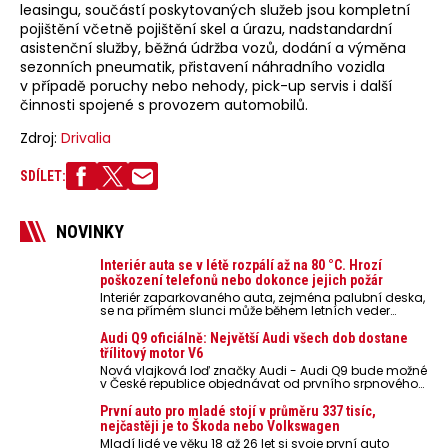
leasingu, součástí poskytovaných služeb jsou kompletní
pojištění včetně pojištění skel a úrazu, nadstandardní
asistenční služby, běžná údržba vozů, dodání a výměna
sezonních pneumatik, přistavení náhradního vozidla
v případě poruchy nebo nehody, pick-up servis i další
činnosti spojené s provozem automobilů.
Zdroj:
Drivalia
SDÍLET:
NOVINKY
Interiér auta se v létě rozpálí až na 80 °C. Hrozí
poškození telefonů nebo dokonce jejich požár
Interiér zaparkovaného auta, zejména palubní deska,
se na přímém slunci může během letních veder
rozpálit až na 80 °C. Takové teploty představují
nebezpečí pro odložené mobilní telefony, powerbanky
Audi Q9 oficiálně: Největší Audi všech dob dostane
nebo notebooky. Můžou urychlit stárnutí baterií,
třílitový motor V6
poškodit elektroniku a ve výjimečných případech i
Nová vlajková loď značky Audi - Audi Q9 bude možné
zvýšit riziko požáru.
v České republice objednávat od prvního srpnového
týdne 2026, kde budou oznámeny také české ceny.
První auto pro mladé stojí v průměru 337 tisíc,
nejčastěji je to Škoda nebo Volkswagen
Mladí lidé ve věku 18 až 26 let si svoje první auto