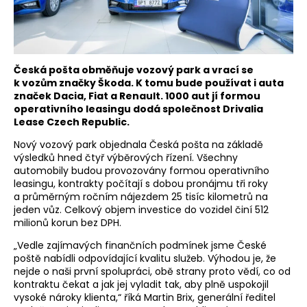
Česká pošta obměňuje vozový park a vrací se
k vozům značky Škoda. K tomu bude používat i auta
značek Dacia, Fiat a Renault. 1000 aut jí formou
operativního leasingu dodá společnost Drivalia
Lease Czech Republic.
Nový vozový park objednala Česká pošta na základě
výsledků hned čtyř výběrových řízení. Všechny
automobily budou provozovány formou operativního
leasingu, kontrakty počítají s dobou pronájmu tři roky
a průměrným ročním nájezdem 25 tisíc kilometrů na
jeden vůz. Celkový objem investice do vozidel činí 512
milionů korun bez DPH.
„Vedle zajímavých finančních podmínek jsme České
poště nabídli odpovídající kvalitu služeb. Výhodou je, že
nejde o naši první spolupráci, obě strany proto vědí, co od
kontraktu čekat a jak jej vyladit tak, aby plně uspokojil
vysoké nároky klienta,“ říká Martin Brix, generální ředitel