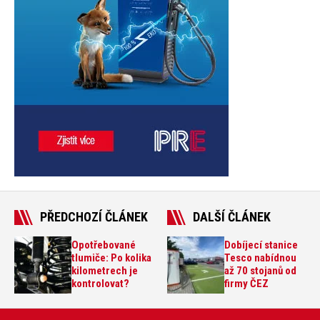
PŘEDCHOZÍ ČLÁNEK
DALŠÍ ČLÁNEK
Opotřebované
Dobíjecí stanice
tlumiče: Po kolika
Tesco nabídnou
kilometrech je
až 70 stojanů od
kontrolovat?
firmy ČEZ