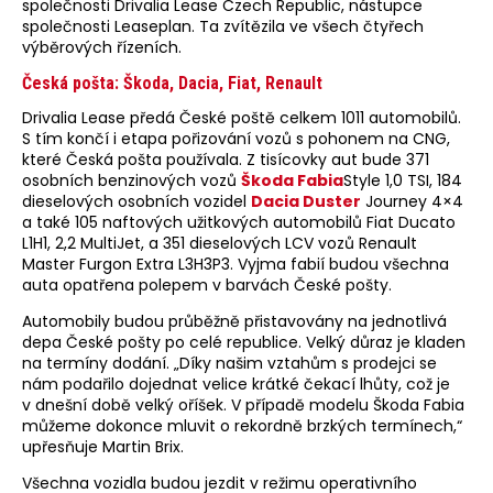
společnosti Drivalia Lease Czech Republic, nástupce
společnosti Leaseplan. Ta zvítězila ve všech čtyřech
výběrových řízeních.
Česká pošta: Škoda, Dacia, Fiat, Renault
Drivalia Lease předá České poště celkem 1011 automobilů.
S tím končí i etapa pořizování vozů s pohonem na CNG,
které Česká pošta používala. Z tisícovky aut bude 371
osobních benzinových vozů
Škoda Fabia
Style 1,0 TSI, 184
dieselových osobních vozidel
Dacia Duster
Journey 4×4
a také 105 naftových užitkových automobilů Fiat Ducato
L1H1, 2,2 MultiJet, a 351 dieselových LCV vozů Renault
Master Furgon Extra L3H3P3. Vyjma fabií budou všechna
auta opatřena polepem v barvách České pošty.
Automobily budou průběžně přistavovány na jednotlivá
depa České pošty po celé republice. Velký důraz je kladen
na termíny dodání. „Díky našim vztahům s prodejci se
nám podařilo dojednat velice krátké čekací lhůty, což je
v dnešní době velký oříšek. V případě modelu Škoda Fabia
můžeme dokonce mluvit o rekordně brzkých termínech,“
upřesňuje Martin Brix.
Všechna vozidla budou jezdit v režimu operativního