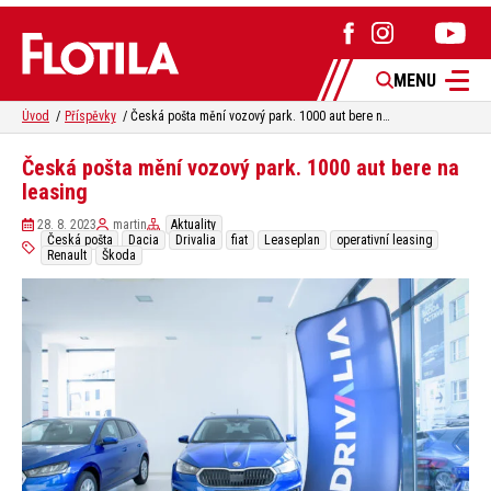
MENU
Úvod
Příspěvky
Česká pošta mění vozový park. 1000 aut bere na leasing
Česká pošta mění vozový park. 1000 aut bere na
leasing
28. 8. 2023
martin
Aktuality
Česká pošta
Dacia
Drivalia
fiat
Leaseplan
operativní leasing
Renault
Škoda