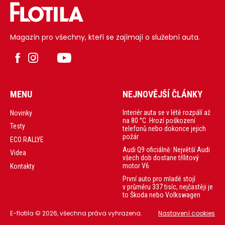
Magazín pro všechny, kteří se zajímají o služební auta.
MENU
NEJNOVĚJŠÍ ČLÁNKY
Interiér auta se v létě rozpálí až
Novinky
na 80 °C. Hrozí poškození
Testy
telefonů nebo dokonce jejich
požár
ECO RALLYE
Audi Q9 oficiálně: Největší Audi
Videa
všech dob dostane třílitový
motor V6
Kontakty
První auto pro mladé stojí
v průměru 337 tisíc, nejčastěji je
to Škoda nebo Volkswagen
E-flotila © 2026, všechna práva vyhrazena.
Nastavení cookies