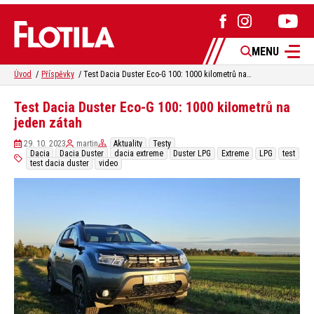
MENU
Úvod
Příspěvky
Test Dacia Duster Eco-G 100: 1000 kilometrů na jeden zátah
Test Dacia Duster Eco-G 100: 1000 kilometrů na
jeden zátah
29. 10. 2023
martin
Aktuality
Testy
Dacia
Dacia Duster
dacia extreme
Duster LPG
Extreme
LPG
test
test dacia duster
video