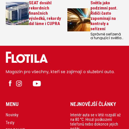
SEAT dosáhl
Světla jako
rekordních
podzimní past.
finančních
Řidiči často
výsledků, rekordy
zapomínají na
dál láme i CUPRA
kontroly a
seřízení
Správně seřízená
a fungující světla
jsou základním
prvkem
bezpečného
cestování.
Magazín pro všechny, kteří se zajímají o služební auta.
MENU
NEJNOVĚJŠÍ ČLÁNKY
Interiér auta se v létě rozpálí až
Novinky
na 80 °C. Hrozí poškození
Testy
telefonů nebo dokonce jejich
požár