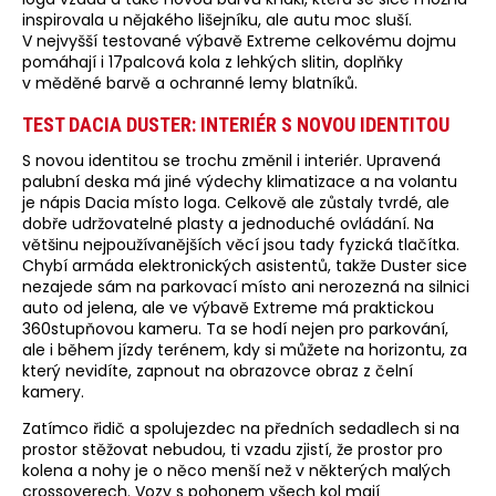
inspirovala u nějakého lišejníku, ale autu moc sluší.
V nejvyšší testované výbavě Extreme celkovému dojmu
pomáhají i 17palcová kola z lehkých slitin, doplňky
v měděné barvě a ochranné lemy blatníků.
TEST DACIA DUSTER: INTERIÉR S NOVOU IDENTITOU
S novou identitou se trochu změnil i interiér. Upravená
palubní deska má jiné výdechy klimatizace a na volantu
je nápis Dacia místo loga. Celkově ale zůstaly tvrdé, ale
dobře udržovatelné plasty a jednoduché ovládání. Na
většinu nejpoužívanějších věcí jsou tady fyzická tlačítka.
Chybí armáda elektronických asistentů, takže Duster sice
nezajede sám na parkovací místo ani nerozezná na silnici
auto od jelena, ale ve výbavě Extreme má praktickou
360stupňovou kameru. Ta se hodí nejen pro parkování,
ale i během jízdy terénem, kdy si můžete na horizontu, za
který nevidíte, zapnout na obrazovce obraz z čelní
kamery.
Zatímco řidič a spolujezdec na předních sedadlech si na
prostor stěžovat nebudou, ti vzadu zjistí, že prostor pro
kolena a nohy je o něco menší než v některých malých
crossoverech. Vozy s pohonem všech kol mají