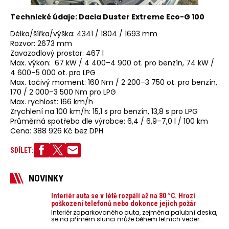
Technické údaje: Dacia Duster Extreme Eco-G 100
Délka/šířka/výška: 4341 / 1804 / 1693 mm
Rozvor: 2673 mm
Zavazadlový prostor: 467 l
Max. výkon: 67 kW / 4 400–4 900 ot. pro benzín, 74 kW /
4 600–5 000 ot. pro LPG
Max. točivý moment: 160 Nm / 2 200–3 750 ot. pro benzín,
170 / 2 000–3 500 Nm pro LPG
Max. rychlost: 166 km/h
Zrychlení na 100 km/h: 15,1 s pro benzín, 13,8 s pro LPG
Průměrná spotřeba dle výrobce: 6,4 / 6,9–7,0 l / 100 km
Cena: 388 926 Kč bez DPH
SDÍLET:
NOVINKY
Interiér auta se v létě rozpálí až na 80 °C. Hrozí
poškození telefonů nebo dokonce jejich požár
Interiér zaparkovaného auta, zejména palubní deska,
se na přímém slunci může během letních veder
rozpálit až na 80 °C. Takové teploty představují