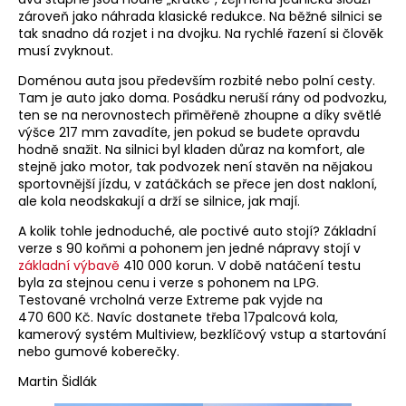
zároveň jako náhrada klasické redukce. Na běžné silnici se
tak snadno dá rozjet i na dvojku. Na rychlé řazení si člověk
musí zvyknout.
Doménou auta jsou především rozbité nebo polní cesty.
Tam je auto jako doma. Posádku neruší rány od podvozku,
ten se na nerovnostech přiměřeně zhoupne a díky světlé
výšce 217 mm zavadíte, jen pokud se budete opravdu
hodně snažit. Na silnici byl kladen důraz na komfort, ale
stejně jako motor, tak podvozek není stavěn na nějakou
sportovnější jízdu, v zatáčkách se přece jen dost nakloní,
ale kola neodskakují a drží se silnice, jak mají.
A kolik tohle jednoduché, ale poctivé auto stojí? Základní
verze s 90 koňmi a pohonem jen jedné nápravy stojí v
základní výbavě
410 000 korun. V době natáčení testu
byla za stejnou cenu i verze s pohonem na LPG.
Testované vrcholná verze Extreme pak vyjde na
470 600 Kč. Navíc dostanete třeba 17palcová kola,
kamerový systém Multiview, bezklíčový vstup a startování
nebo gumové koberečky.
Martin Šidlák