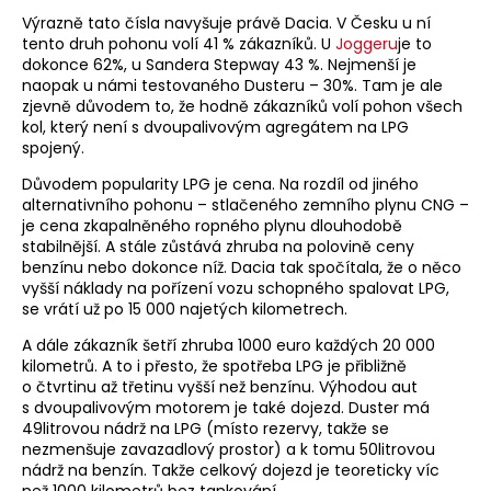
Výrazně tato čísla navyšuje právě Dacia. V Česku u ní
tento druh pohonu volí 41 % zákazníků. U
Joggeru
je to
dokonce 62%, u Sandera Stepway 43 %. Nejmenší je
naopak u námi testovaného Dusteru – 30%. Tam je ale
zjevně důvodem to, že hodně zákazníků volí pohon všech
kol, který není s dvoupalivovým agregátem na LPG
spojený.
Důvodem popularity LPG je cena. Na rozdíl od jiného
alternativního pohonu – stlačeného zemního plynu CNG –
je cena zkapalněného ropného plynu dlouhodobě
stabilnější. A stále zůstává zhruba na polovině ceny
benzínu nebo dokonce níž. Dacia tak spočítala, že o něco
vyšší náklady na pořízení vozu schopného spalovat LPG,
se vrátí už po 15 000 najetých kilometrech.
A dále zákazník šetří zhruba 1000 euro každých 20 000
kilometrů. A to i přesto, že spotřeba LPG je přibližně
o čtvrtinu až třetinu vyšší než benzínu. Výhodou aut
s dvoupalivovým motorem je také dojezd. Duster má
49litrovou nádrž na LPG (místo rezervy, takže se
nezmenšuje zavazadlový prostor) a k tomu 50litrovou
nádrž na benzín. Takže celkový dojezd je teoreticky víc