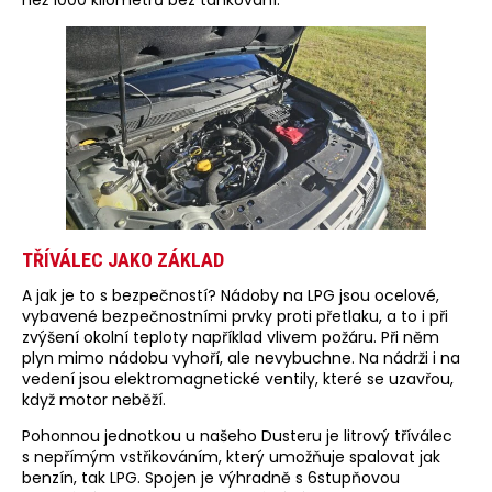
než 1000 kilometrů bez tankování.
TŘÍVÁLEC JAKO ZÁKLAD
A jak je to s bezpečností? Nádoby na LPG jsou ocelové,
vybavené bezpečnostními prvky proti přetlaku, a to i při
zvýšení okolní teploty například vlivem požáru. Při něm
plyn mimo nádobu vyhoří, ale nevybuchne. Na nádrži i na
vedení jsou elektromagnetické ventily, které se uzavřou,
když motor neběží.
Pohonnou jednotkou u našeho Dusteru je litrový tříválec
s nepřímým vstřikováním, který umožňuje spalovat jak
benzín, tak LPG. Spojen je výhradně s 6stupňovou