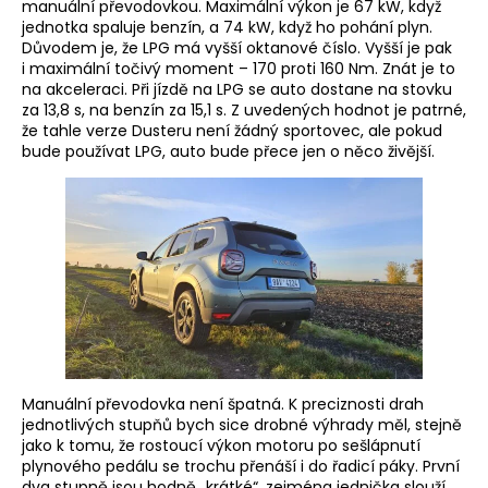
manuální převodovkou. Maximální výkon je 67 kW, když
jednotka spaluje benzín, a 74 kW, když ho pohání plyn.
Důvodem je, že LPG má vyšší oktanové číslo. Vyšší je pak
i maximální točivý moment – 170 proti 160 Nm. Znát je to
na akceleraci. Při jízdě na LPG se auto dostane na stovku
za 13,8 s, na benzín za 15,1 s. Z uvedených hodnot je patrné,
že tahle verze Dusteru není žádný sportovec, ale pokud
bude používat LPG, auto bude přece jen o něco živější.
Manuální převodovka není špatná. K preciznosti drah
jednotlivých stupňů bych sice drobné výhrady měl, stejně
jako k tomu, že rostoucí výkon motoru po sešlápnutí
plynového pedálu se trochu přenáší i do řadicí páky. První
dva stupně jsou hodně „krátké“, zejména jednička slouží