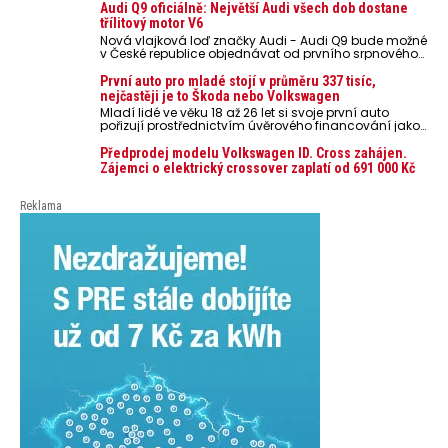
nebezpečí pro odložené mobilní telefony, powerbanky
Audi Q9 oficiálně: Největší Audi všech dob dostane
nebo notebooky. Můžou urychlit stárnutí baterií,
třílitový motor V6
poškodit elektroniku a ve výjimečných případech i
Nová vlajková loď značky Audi - Audi Q9 bude možné
zvýšit riziko požáru.
v České republice objednávat od prvního srpnového
týdne 2026, kde budou oznámeny také české ceny.
První auto pro mladé stojí v průměru 337 tisíc,
nejčastěji je to Škoda nebo Volkswagen
Mladí lidé ve věku 18 až 26 let si svoje první auto
pořizují prostřednictvím úvěrového financování jako
ojeté. Je to tak u 93,3 % lidí, jen 6,7 % si pořídí nové
auto. Průměrná pořizovací cena vozu dosahuje 337
Předprodej modelu Volkswagen ID. Cross zahájen.
tisíc korun a průměrná financovaná částka
Zájemci o elektrický crossover zaplatí od 691 000 Kč
přesahuje 251 tisíc korun. Vyplývá to z dat Leasingu
České spořitelny za posledních 10 let (2016–2026).
Reklama