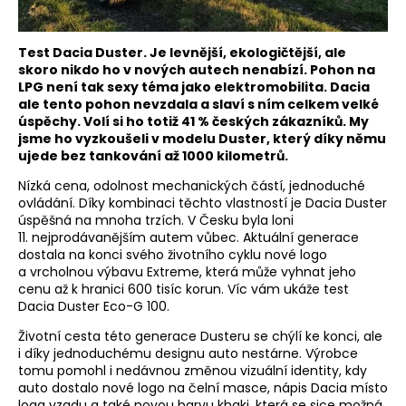
Test Dacia Duster. Je levnější, ekologičtější, ale
skoro nikdo ho v nových autech nenabízí. Pohon na
LPG není tak sexy téma jako elektromobilita. Dacia
ale tento pohon nevzdala a slaví s ním celkem velké
úspěchy. Volí si ho totiž 41 % českých zákazníků. My
jsme ho vyzkoušeli v modelu Duster, který díky němu
ujede bez tankování až 1000 kilometrů.
Nízká cena, odolnost mechanických částí, jednoduché
ovládání. Díky kombinaci těchto vlastností je Dacia Duster
úspěšná na mnoha trzích. V Česku byla loni
11. nejprodávanějším autem vůbec. Aktuální generace
dostala na konci svého životního cyklu nové logo
a vrcholnou výbavu Extreme, která může vyhnat jeho
cenu až k hranici 600 tisíc korun. Víc vám ukáže test
Dacia Duster Eco-G 100.
Životní cesta této generace Dusteru se chýlí ke konci, ale
i díky jednoduchému designu auto nestárne. Výrobce
tomu pomohl i nedávnou změnou vizuální identity, kdy
auto dostalo nové logo na čelní masce, nápis Dacia místo
loga vzadu a také novou barvu khaki, která se sice možná