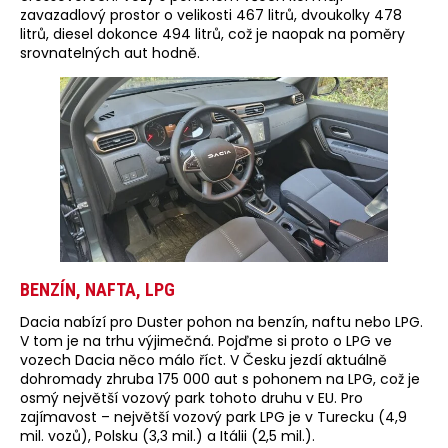
zavazadlový prostor o velikosti 467 litrů, dvoukolky 478
litrů, diesel dokonce 494 litrů, což je naopak na poměry
srovnatelných aut hodně.
BENZÍN, NAFTA, LPG
Dacia nabízí pro Duster pohon na benzín, naftu nebo LPG.
V tom je na trhu výjimečná. Pojďme si proto o LPG ve
vozech Dacia něco málo říct. V Česku jezdí aktuálně
dohromady zhruba 175 000 aut s pohonem na LPG, což je
osmý největší vozový park tohoto druhu v EU. Pro
zajímavost – největší vozový park LPG je v Turecku (4,9
mil. vozů), Polsku (3,3 mil.) a Itálii (2,5 mil.).