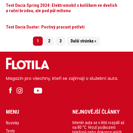
Test Dacia Spring 2024: Elektromobil s kolíčkem ve dveřích
a ruční brzdou, ale pod půl milionu
Test Dacia Duster: Poctivý pracant potřetí
1
2
3
Další stránka »
Magazín pro všechny, kteří se zajímají o služební auta.
MENU
NEJNOVĚJŠÍ ČLÁNKY
Interiér auta se v létě rozpálí až
Novinky
na 80 °C. Hrozí poškození
Testy
telefonů nebo dokonce jejich