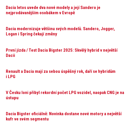
Dacia letos uvede dva nové modely a její Sandero je
nejprodávanějším osobákem v Evropě
Dacia modernizuje většinu svých modelů. Sandero, Jogger,
Logan i Spring čekají změny
První jízda / Test Dacia Bigster 2025: Skvělý hybrid v největší
Dacii
Renault a Dacia mají za sebou úspěšný rok, daří se hybridům
i LPG
V Česku loni přibyl rekordní počet LPG vozidel, naopak CNG je na
ústupu
Dacia Bigster oficiálně: Novinka dostane nové motory a největší
kufr ve svém segmentu