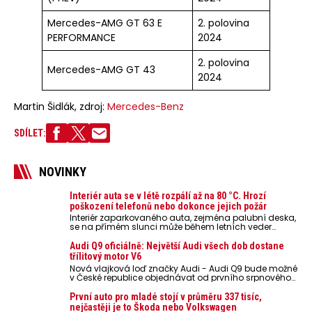
Mercedes-AMG GT 63 E
2. polovina
PERFORMANCE
2024
2. polovina
Mercedes-AMG GT 43
2024
Martin Šidlák, zdroj:
Mercedes-Benz
SDÍLET:
NOVINKY
Interiér auta se v létě rozpálí až na 80 °C. Hrozí
poškození telefonů nebo dokonce jejich požár
Interiér zaparkovaného auta, zejména palubní deska,
se na přímém slunci může během letních veder
rozpálit až na 80 °C. Takové teploty představují
nebezpečí pro odložené mobilní telefony, powerbanky
Audi Q9 oficiálně: Největší Audi všech dob dostane
nebo notebooky. Můžou urychlit stárnutí baterií,
třílitový motor V6
poškodit elektroniku a ve výjimečných případech i
Nová vlajková loď značky Audi - Audi Q9 bude možné
zvýšit riziko požáru.
v České republice objednávat od prvního srpnového
týdne 2026, kde budou oznámeny také české ceny.
První auto pro mladé stojí v průměru 337 tisíc,
nejčastěji je to Škoda nebo Volkswagen