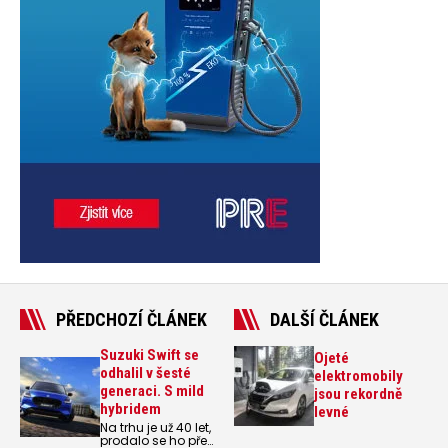
PŘEDCHOZÍ ČLÁNEK
DALŠÍ ČLÁNEK
Suzuki Swift se
Ojeté
odhalil v šesté
elektromobily
generaci. S mild
jsou rekordně
hybridem
levné
Na trhu je už 40 let,
prodalo se ho přes