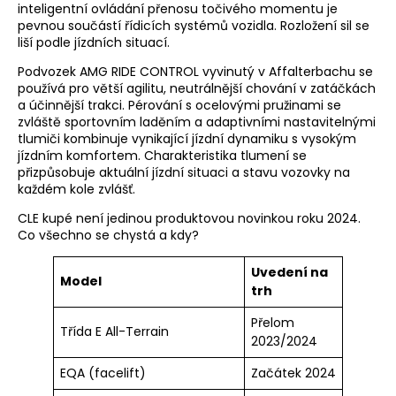
inteligentní ovládání přenosu točivého momentu je
pevnou součástí řídicích systémů vozidla. Rozložení sil se
liší podle jízdních situací.
Podvozek AMG RIDE CONTROL vyvinutý v Affalterbachu se
používá pro větší agilitu, neutrálnější chování v zatáčkách
a účinnější trakci. Pérování s ocelovými pružinami se
zvláště sportovním laděním a adaptivními nastavitelnými
tlumiči kombinuje vynikající jízdní dynamiku s vysokým
jízdním komfortem. Charakteristika tlumení se
přizpůsobuje aktuální jízdní situaci a stavu vozovky na
každém kole zvlášť.
CLE kupé není jedinou produktovou novinkou roku 2024.
Co všechno se chystá a kdy?
Uvedení na
Model
trh
Přelom
Třída E All-Terrain
2023/2024
EQA (facelift)
Začátek 2024