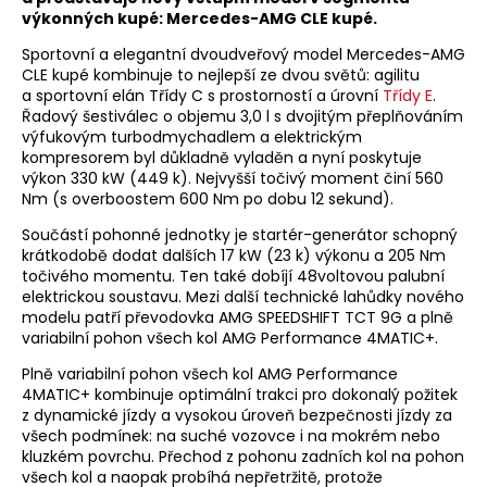
výkonných kupé: Mercedes-AMG CLE kupé.
Sportovní a elegantní dvoudveřový model Mercedes-AMG
CLE kupé kombinuje to nejlepší ze dvou světů: agilitu
a sportovní elán Třídy C s prostorností a úrovní
Třídy E
.
Řadový šestiválec o objemu 3,0 l s dvojitým přeplňováním
výfukovým turbodmychadlem a elektrickým
kompresorem byl důkladně vyladěn a nyní poskytuje
výkon 330 kW (449 k). Nejvyšší točivý moment činí 560
Nm (s overboostem 600 Nm po dobu 12 sekund).
Součástí pohonné jednotky je startér-generátor schopný
krátkodobě dodat dalších 17 kW (23 k) výkonu a 205 Nm
točivého momentu. Ten také dobíjí 48voltovou palubní
elektrickou soustavu. Mezi další technické lahůdky nového
modelu patří převodovka AMG SPEEDSHIFT TCT 9G a plně
variabilní pohon všech kol AMG Performance 4MATIC+.
Plně variabilní pohon všech kol AMG Performance
4MATIC+ kombinuje optimální trakci pro dokonalý požitek
z dynamické jízdy a vysokou úroveň bezpečnosti jízdy za
všech podmínek: na suché vozovce i na mokrém nebo
kluzkém povrchu. Přechod z pohonu zadních kol na pohon
všech kol a naopak probíhá nepřetržitě, protože