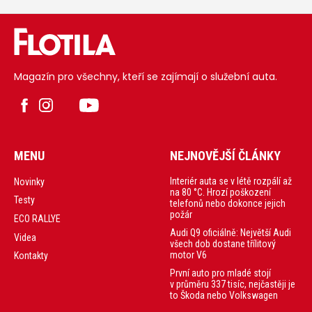
9 milionů kusů a
teď je tady v nové
generaci - Suzuki
Swift.
Magazín pro všechny, kteří se zajímají o služební auta.
MENU
NEJNOVĚJŠÍ ČLÁNKY
Interiér auta se v létě rozpálí až
Novinky
na 80 °C. Hrozí poškození
Testy
telefonů nebo dokonce jejich
požár
ECO RALLYE
Audi Q9 oficiálně: Největší Audi
Videa
všech dob dostane třílitový
motor V6
Kontakty
První auto pro mladé stojí
v průměru 337 tisíc, nejčastěji je
to Škoda nebo Volkswagen