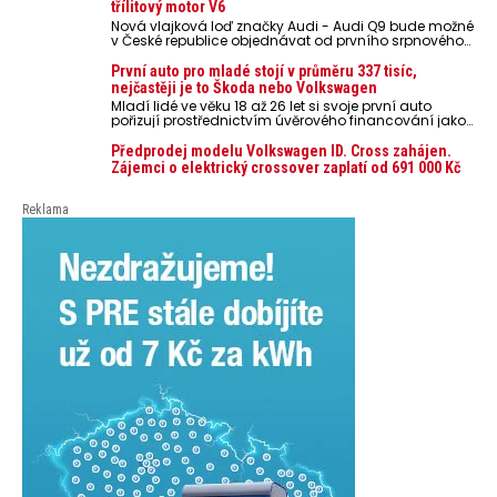
nebo notebooky. Můžou urychlit stárnutí baterií,
třílitový motor V6
poškodit elektroniku a ve výjimečných případech i
Nová vlajková loď značky Audi - Audi Q9 bude možné
zvýšit riziko požáru.
v České republice objednávat od prvního srpnového
týdne 2026, kde budou oznámeny také české ceny.
První auto pro mladé stojí v průměru 337 tisíc,
nejčastěji je to Škoda nebo Volkswagen
Mladí lidé ve věku 18 až 26 let si svoje první auto
pořizují prostřednictvím úvěrového financování jako
ojeté. Je to tak u 93,3 % lidí, jen 6,7 % si pořídí nové
auto. Průměrná pořizovací cena vozu dosahuje 337
Předprodej modelu Volkswagen ID. Cross zahájen.
tisíc korun a průměrná financovaná částka
Zájemci o elektrický crossover zaplatí od 691 000 Kč
přesahuje 251 tisíc korun. Vyplývá to z dat Leasingu
České spořitelny za posledních 10 let (2016–2026).
Reklama