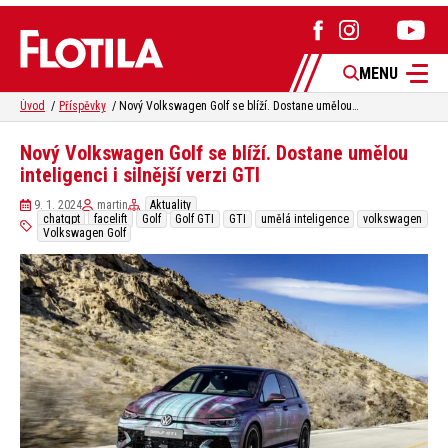
MENU
Úvod
Příspěvky
Nový Volkswagen Golf se blíží. Dostane umělou inteligenci i silnější verzi GTI
Nový Volkswagen Golf se blíží. Dostane umělou
inteligenci i silnější verzi GTI
9. 1. 2024
martin
Aktuality
chatgpt
facelift
Golf
Golf GTI
GTI
umělá inteligence
volkswagen
Volkswagen Golf