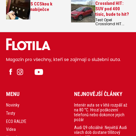
Crossland HIT:
S CCSkou k
SUV pod 400
nabíječce
tisíc, bude to hit?
Test Opel
Crossland HIT.
Rozumný vnitřní
prostor, relativně
úsporný motor,
jednoduchá
výbava a cena
pod 400 tisíc.
Magazín pro všechny, kteří se zajímají o služební auta.
MENU
NEJNOVĚJŠÍ ČLÁNKY
Interiér auta se v létě rozpálí až
Novinky
na 80 °C. Hrozí poškození
Testy
telefonů nebo dokonce jejich
požár
ECO RALLYE
Audi Q9 oficiálně: Největší Audi
Videa
všech dob dostane třílitový