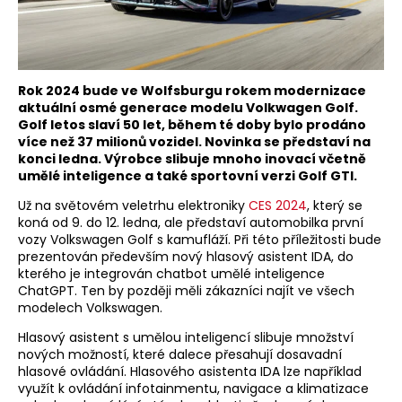
Rok 2024 bude ve Wolfsburgu rokem modernizace
aktuální osmé generace modelu Volkwagen Golf.
Golf letos slaví 50 let, během té doby bylo prodáno
více než 37 milionů vozidel. Novinka se představí na
konci ledna. Výrobce slibuje mnoho inovací včetně
umělé inteligence a také sportovní verzi Golf GTI.
Už na světovém veletrhu elektroniky
CES 2024
, který se
koná od 9. do 12. ledna, ale představí automobilka první
vozy Volkswagen Golf s kamufláží. Při této příležitosti bude
prezentován především nový hlasový asistent IDA, do
kterého je integrován chatbot umělé inteligence
ChatGPT. Ten by později měli zákazníci najít ve všech
modelech Volkswagen.
Hlasový asistent s umělou inteligencí slibuje množství
nových možností, které dalece přesahují dosavadní
hlasové ovládání. Hlasového asistenta IDA lze například
využít k ovládání infotainmentu, navigace a klimatizace