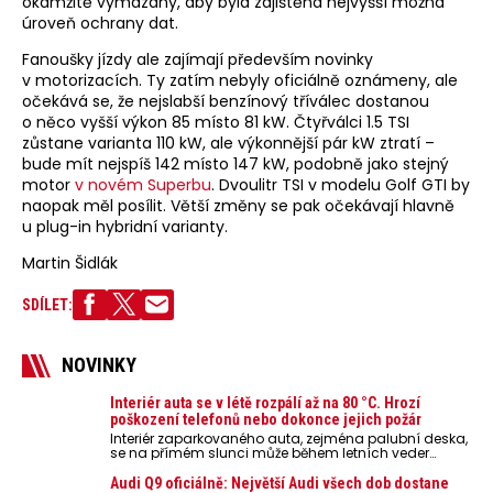
okamžitě vymazány, aby byla zajištěna nejvyšší možná
úroveň ochrany dat.
Fanoušky jízdy ale zajímají především novinky
v motorizacích. Ty zatím nebyly oficiálně oznámeny, ale
očekává se, že nejslabší benzínový tříválec dostanou
o něco vyšší výkon 85 místo 81 kW. Čtyřválci 1.5 TSI
zůstane varianta 110 kW, ale výkonnější pár kW ztratí –
bude mít nejspíš 142 místo 147 kW, podobně jako stejný
motor
v novém Superbu
. Dvoulitr TSI v modelu Golf GTI by
naopak měl posílit. Větší změny se pak očekávají hlavně
u plug-in hybridní varianty.
Martin Šidlák
SDÍLET:
NOVINKY
Interiér auta se v létě rozpálí až na 80 °C. Hrozí
poškození telefonů nebo dokonce jejich požár
Interiér zaparkovaného auta, zejména palubní deska,
se na přímém slunci může během letních veder
rozpálit až na 80 °C. Takové teploty představují
nebezpečí pro odložené mobilní telefony, powerbanky
Audi Q9 oficiálně: Největší Audi všech dob dostane