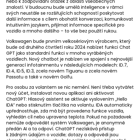
nebo k zodpovídání otázek z oblasti všeobecných
znalostí. V budoucnu bude umělá inteligence v rámci
svých neustále se rozšiřujících schopností poskytovat
další informace s cílem obohatit konverzaci, komunikovat
intuitivním jazykem, přijímat informace specifické pro
vozidlo a mnoho dalšího – to vše bez použití rukou.
Volkswagen bude prvním velkosériovým výrobcem, který
bude od druhého čtvrtletí roku 2024 nabízet funkci Chat
GPT jako standardní funkci v mnoha vyráběných
vozidlech. Nový chatbot je nabízen ve spojení s nejnovější
generací infotainmentu v následujících modelech: ID.7,
ID.4, ID.5, ID.3, zcela novém Tiguanu a zcela novém
Passatu a také v novém Golfu.
Pro osobu za volantem se nic nemění. Není třeba vytvářet
nový účet, instalovat novou aplikaci ani aktivovat
ChatGPT: Hlasový asistent se aktivuje vyslovením „Hello
IDA“ nebo stisknutím tlačítka na volantu. IDA automaticky
upřednostňuje, zda má být provedena funkce vozidla,
vyhledán cíl nebo upravena teplota. Pokud na požadavek
nemůže odpovědět systém Volkswagen, je anonymně
předán AI a ta odpoví. ChatGPT nezískává přístup
k žádným údajům o vozidle; dotazy a odpovědi jsou