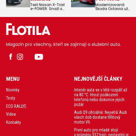
Test Nissan X-Trail
Modernizovaná
e-POWER. Snaží se
Škoda Octavia už
zaujmout
má kompletní
netradičním
český ceník včetně
pohonem, kdy
sportovní varianty
auto pohání
RS.
elektřina, ale lije se
do něj benzín.
Magazín pro všechny, kteří se zajímají o služební auta.
MENU
NEJNOVĚJŠÍ ČLÁNKY
Interiér auta se v létě rozpálí až
Novinky
na 80 °C. Hrozí poškození
Testy
telefonů nebo dokonce jejich
požár
ECO RALLYE
Audi Q9 oficiálně: Největší Audi
Videa
všech dob dostane třílitový
motor V6
Kontakty
První auto pro mladé stojí
v průměru 337 tisíc, nejčastěji je