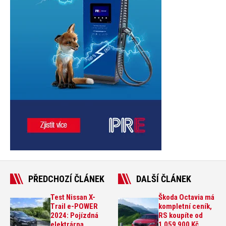
PŘEDCHOZÍ ČLÁNEK
DALŠÍ ČLÁNEK
Test Nissan X-
Škoda Octavia má
Trail e-POWER
kompletní ceník,
2024: Pojízdná
RS koupíte od
elektrárna
1 059 900 Kč