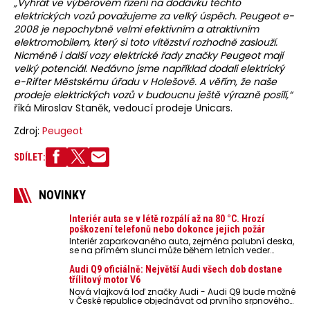
„Vyhrát ve výběrovém řízení na dodávku těchto
elektrických vozů považujeme za velký úspěch. Peugeot e-
2008 je nepochybně velmi efektivním a atraktivním
elektromobilem, který si toto vítězství rozhodně zaslouží.
Nicméně i další vozy elektrické řady značky Peugeot mají
velký potenciál. Nedávno jsme například dodali elektrický
e-Rifter Městskému úřadu v Holešově. A věřím, že naše
prodeje elektrických vozů v budoucnu ještě výrazně posílí,“
říká Miroslav Staněk, vedoucí prodeje Unicars.
Zdroj:
Peugeot
SDÍLET:
NOVINKY
Interiér auta se v létě rozpálí až na 80 °C. Hrozí
poškození telefonů nebo dokonce jejich požár
Interiér zaparkovaného auta, zejména palubní deska,
se na přímém slunci může během letních veder
rozpálit až na 80 °C. Takové teploty představují
nebezpečí pro odložené mobilní telefony, powerbanky
Audi Q9 oficiálně: Největší Audi všech dob dostane
nebo notebooky. Můžou urychlit stárnutí baterií,
třílitový motor V6
poškodit elektroniku a ve výjimečných případech i
Nová vlajková loď značky Audi - Audi Q9 bude možné
zvýšit riziko požáru.
v České republice objednávat od prvního srpnového
týdne 2026, kde budou oznámeny také české ceny.