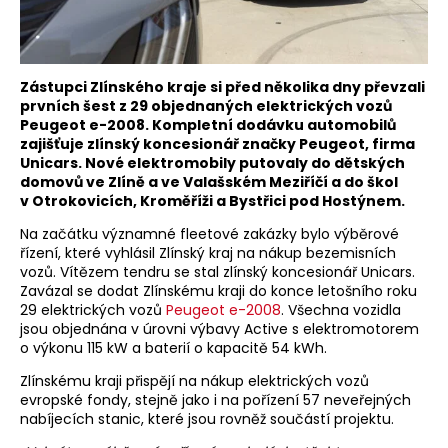
Zástupci Zlínského kraje si před několika dny převzali
prvních šest z 29 objednaných elektrických vozů
Peugeot e-2008. Kompletní dodávku automobilů
zajišťuje zlínský koncesionář značky Peugeot, firma
Unicars. Nové elektromobily putovaly do dětských
domovů ve Zlíně a ve Valašském Meziříčí a do škol
v Otrokovicích, Kroměříži a Bystřici pod Hostýnem.
Na začátku významné fleetové zakázky bylo výběrové
řízení, které vyhlásil Zlínský kraj na nákup bezemisních
vozů. Vítězem tendru se stal zlínský koncesionář Unicars.
Zavázal se dodat Zlínskému kraji do konce letošního roku
29 elektrických vozů
Peugeot e-2008
. Všechna vozidla
jsou objednána v úrovni výbavy Active s elektromotorem
o výkonu 115 kW a baterií o kapacitě 54 kWh.
Zlínskému kraji přispějí na nákup elektrických vozů
evropské fondy, stejně jako i na pořízení 57 neveřejných
nabíjecích stanic, které jsou rovněž součástí projektu.