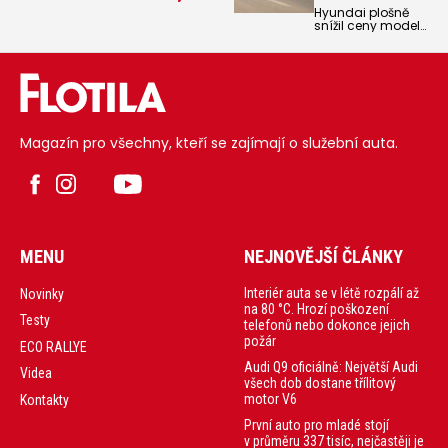
Hyundai plošně
snížil ceny modelu
Hyundai Kona
Electric a zveřejnil
speciální ceník
pro podnikatele,
firmy a
organizace
Magazín pro všechny, kteří se zajímají o služební auta.
MENU
NEJNOVĚJŠÍ ČLÁNKY
Interiér auta se v létě rozpálí až
Novinky
na 80 °C. Hrozí poškození
Testy
telefonů nebo dokonce jejich
požár
ECO RALLYE
Audi Q9 oficiálně: Největší Audi
Videa
všech dob dostane třílitový
motor V6
Kontakty
První auto pro mladé stojí
v průměru 337 tisíc, nejčastěji je