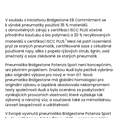
V souladu s iniciativou Bridgestone E8 Commitment se
k výrobě pneumatiky používá 35 % materiálů
z obnovitelných zdrojů s certifikací ISCC PLUS včetně
přírodního kaučuku a bio polymerů a 20 % recyklovaných
1
materiálů s certifikací ISCC PLUS.
Mezi ně patří rozemletá
pryž ze starých pneumatik, certifikované saze z cirkulárně
používané ropy, silika z popela rýžových otrub, lignin, oxid
zinečnatý a saze získávané ze starých pneumatik.
Pneumatika Bridgestone Potenza Sport není koncepčním,
ani pilotním projektem. Značkou Audi byla pečlivě vybrána
jako originální výbava pro nový e-tron GT. Nová
pneumatika Bridgestone má globální homologaci pro
originální výbavu a úspěšně absolvovala nekompromisní
testy společnosti Audi a byla oceněna za poskytování
vynikajících provozních vlastností, které vyžaduje tak
výkonný a náročný vůz, a současně také za mimořádnou
úroveň bezpečnosti a udržitelnosti.
V Evropě vyvinutá pneumatika Bridgestone Potenza Sport