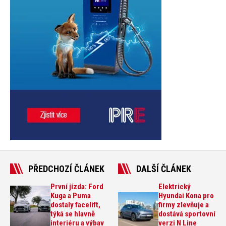
PŘEDCHOZÍ ČLÁNEK
DALŠÍ ČLÁNEK
První jízda: Ford
Elektrický
Kuga a Puma
Hyundai Kona pro
dostaly facelift,
firmy zlevňuje a
týká se hlavně
dostává sportovní
interiéru a výbav
verzi N Line