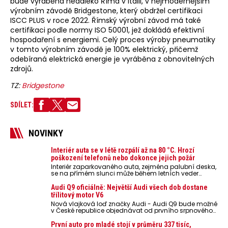
bude vyráběna nedaleko Říma v Itálii, v nejmodernějším
výrobním závodě Bridgestone, který obdržel certifikaci
ISCC PLUS v roce 2022. Římský výrobní závod má také
certifikaci podle normy ISO 50001, jež dokládá efektivní
hospodaření s energiemi. Celý proces výroby pneumatiky
v tomto výrobním závodě je 100% elektrický, přičemž
odebíraná elektrická energie je vyráběna z obnovitelných
zdrojů.
TZ:
Bridgestone
SDÍLET:
NOVINKY
Interiér auta se v létě rozpálí až na 80 °C. Hrozí
poškození telefonů nebo dokonce jejich požár
Interiér zaparkovaného auta, zejména palubní deska,
se na přímém slunci může během letních veder
rozpálit až na 80 °C. Takové teploty představují
nebezpečí pro odložené mobilní telefony, powerbanky
Audi Q9 oficiálně: Největší Audi všech dob dostane
nebo notebooky. Můžou urychlit stárnutí baterií,
třílitový motor V6
poškodit elektroniku a ve výjimečných případech i
Nová vlajková loď značky Audi - Audi Q9 bude možné
zvýšit riziko požáru.
v České republice objednávat od prvního srpnového
týdne 2026, kde budou oznámeny také české ceny.
První auto pro mladé stojí v průměru 337 tisíc,