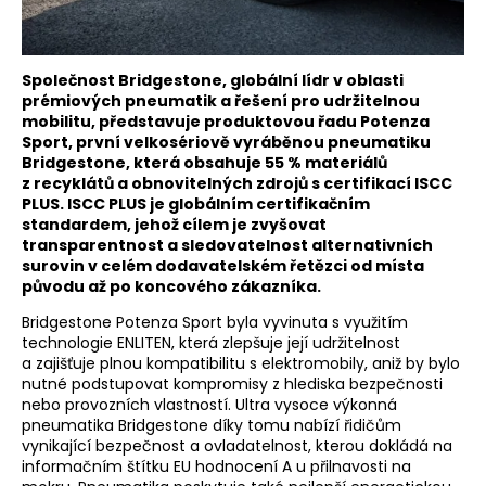
Společnost Bridgestone, globální lídr v oblasti
prémiových pneumatik a řešení pro udržitelnou
mobilitu, představuje produktovou řadu Potenza
Sport, první velkosériově vyráběnou pneumatiku
Bridgestone, která obsahuje 55 % materiálů
z recyklátů a obnovitelných zdrojů s certifikací ISCC
PLUS. ISCC PLUS je globálním certifikačním
standardem, jehož cílem je zvyšovat
transparentnost a sledovatelnost alternativních
surovin v celém dodavatelském řetězci od místa
původu až po koncového zákazníka.
Bridgestone Potenza Sport byla vyvinuta s využitím
technologie ENLITEN, která zlepšuje její udržitelnost
a zajišťuje plnou kompatibilitu s elektromobily, aniž by bylo
nutné podstupovat kompromisy z hlediska bezpečnosti
nebo provozních vlastností. Ultra vysoce výkonná
pneumatika Bridgestone díky tomu nabízí řidičům
vynikající bezpečnost a ovladatelnost, kterou dokládá na
informačním štítku EU hodnocení A u přilnavosti na