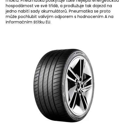
mokru. Pneumatika poskytuje také nejlepší energetickou
hospodárnost ve své třídě, a prodlužuje tak dojezd na
jedno nabití sady akumulátorů. Pneumatika se proto
může pochlubit valivým odporem s hodnocením A na
informačním štítku EU.