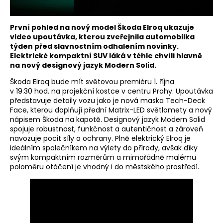
První pohled na nový model Škoda Elroq ukazuje
video upoutávka, kterou zveřejnila automobilka
týden před slavnostním odhalením novinky.
Elektrické kompaktní SUV láká v téhle chvíli hlavně
na nový designový jazyk Modern Solid.
Škoda Elroq bude mít světovou premiéru 1. října
v 19:30 hod. na projekční kostce v centru Prahy. Upoutávka
představuje detaily vozu jako je nová maska Tech-Deck
Face, kterou doplňují přední Matrix-LED světlomety a nový
nápisem Škoda na kapotě. Designový jazyk Modern Solid
spojuje robustnost, funkčnost a autentičnost a zároveň
navozuje pocit síly a ochrany. Plně elektrický Elroq je
ideálním společníkem na výlety do přírody, avšak díky
svým kompaktním rozměrům a mimořádně malému
poloměru otáčení je vhodný i do městského prostředí.