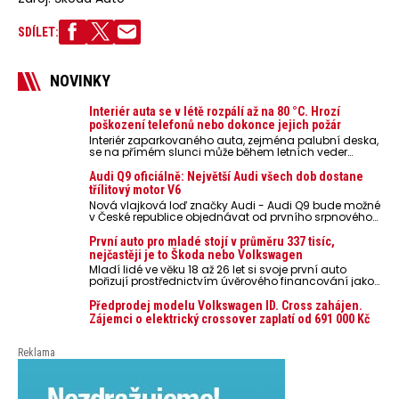
SDÍLET:
NOVINKY
Interiér auta se v létě rozpálí až na 80 °C. Hrozí
poškození telefonů nebo dokonce jejich požár
Interiér zaparkovaného auta, zejména palubní deska,
se na přímém slunci může během letních veder
rozpálit až na 80 °C. Takové teploty představují
nebezpečí pro odložené mobilní telefony, powerbanky
Audi Q9 oficiálně: Největší Audi všech dob dostane
nebo notebooky. Můžou urychlit stárnutí baterií,
třílitový motor V6
poškodit elektroniku a ve výjimečných případech i
Nová vlajková loď značky Audi - Audi Q9 bude možné
zvýšit riziko požáru.
v České republice objednávat od prvního srpnového
týdne 2026, kde budou oznámeny také české ceny.
První auto pro mladé stojí v průměru 337 tisíc,
nejčastěji je to Škoda nebo Volkswagen
Mladí lidé ve věku 18 až 26 let si svoje první auto
pořizují prostřednictvím úvěrového financování jako
ojeté. Je to tak u 93,3 % lidí, jen 6,7 % si pořídí nové
auto. Průměrná pořizovací cena vozu dosahuje 337
Předprodej modelu Volkswagen ID. Cross zahájen.
tisíc korun a průměrná financovaná částka
Zájemci o elektrický crossover zaplatí od 691 000 Kč
přesahuje 251 tisíc korun. Vyplývá to z dat Leasingu
České spořitelny za posledních 10 let (2016–2026).
Reklama