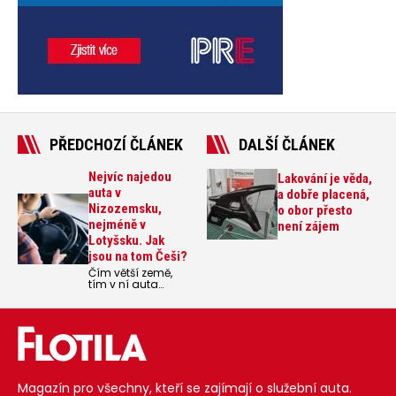
PŘEDCHOZÍ ČLÁNEK
DALŠÍ ČLÁNEK
Nejvíc najedou
Lakování je věda,
auta v
a dobře placená,
Nizozemsku,
o obor přesto
nejméně v
není zájem
Lotyšsku. Jak
jsou na tom Češi?
Čím větší země,
tím v ní auta
najedou v
průměru víc
kilometrů.
Zdánlivě logická
úvaha je v praxi
mylná. Nejvíce
totiž aut najezdí v
Nizozemsku,
Magazín pro všechny, kteří se zajímají o služební auta.
nejméně v