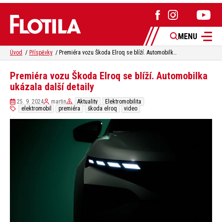
MENU
Úvod
Příspěvky
Premiéra vozu Škoda Elroq se blíží. Automobilka ukázala další detaily
Premiéra vozu Škoda Elroq se blíží. Automobilka
ukázala další detaily
25. 9. 2024
martin
Aktuality
Elektromobilita
elektromobil
premiéra
škoda elroq
video