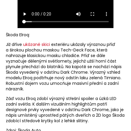
Škoda Elroq:
Již dříve
ukázané skici
exteriéru ukázaly výraznou příď
a širokou plochou maskou Tech-Deck Face, která
nahrazuje klasickou masku chladiče. Příď se dále
vyznačuje dělenými světlomety, jejichž užší horní část
plynule přechází do blatníků. Na kapotě se nachází nápis
Škoda vyvedený v odstínu Dark Chrome. Výrazný vzhled
modelu Elroq podtrhuje nový odstín laku zelená Timiano.
Robustní dojem vozu umocňuje masivní přední a zadní
nárazník.
Záď vozu Elroq zdobí výrazný střešní spoiler a úzká LED
zadní světla. K dalším vizuálním highlightům patří
designové prvky vyvedené v odstínu Dark Chrome, jako je
nápis umístěný uprostřed pátých dveřích a 2D logo Škoda
zdobící středové krytky kol z lehké slitiny.
Zdroj: Škoda Auto