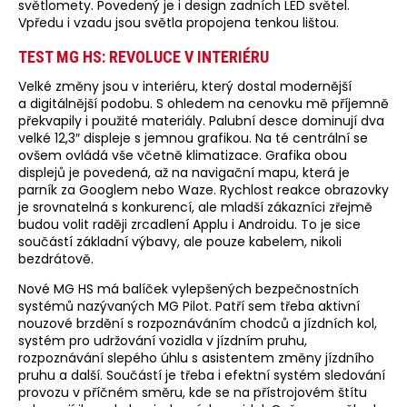
světlomety. Povedený je i design zadních LED světel.
Vpředu i vzadu jsou světla propojena tenkou lištou.
TEST MG HS: REVOLUCE V INTERIÉRU
Velké změny jsou v interiéru, který dostal modernější
a digitálnější podobu. S ohledem na cenovku mě příjemně
překvapily i použité materiály. Palubní desce dominují dva
velké 12,3″ displeje s jemnou grafikou. Na té centrální se
ovšem ovládá vše včetně klimatizace. Grafika obou
displejů je povedená, až na navigační mapu, která je
parník za Googlem nebo Waze. Rychlost reakce obrazovky
je srovnatelná s konkurencí, ale mladší zákazníci zřejmě
budou volit raději zrcadlení Applu i Androidu. To je sice
součástí základní výbavy, ale pouze kabelem, nikoli
bezdrátově.
Nové MG HS má balíček vylepšených bezpečnostních
systémů nazývaných MG Pilot. Patří sem třeba aktivní
nouzové brzdění s rozpoznáváním chodců a jízdních kol,
systém pro udržování vozidla v jízdním pruhu,
rozpoznávání slepého úhlu s asistentem změny jízdního
pruhu a další. Součástí je třeba i efektní systém sledování
provozu v příčném směru, kde se na přístrojovém štítu