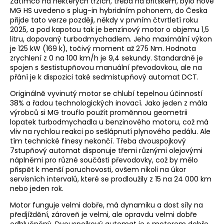
Zatímco na některých trzích, třeba na britském, bylo nové
MG HS uvedeno s plug-in hybridním pohonem, do Česka
přijde tato verze později, někdy v prvním čtvrtletí roku
2025, a pod kapotou tak je benzínový motor o objemu 1,5
litru, dopovaný turbodmychadlem. Jeho maximální výkon
je 125 kW (169 k), točivý moment až 275 Nm. Hodnota
zrychlení z 0 na 100 km/h je 9,4 sekundy. Standardně je
spojen s šestistupňovou manuální převodovkou, ale na
přání je k dispozici také sedmistupňový automat DCT.
Originálně vyvinutý motor se chlubí tepelnou účinností
38% a řadou technologických inovací. Jako jeden z mála
výrobců si MG trouflo použít proměnnou geometrii
lopatek turbodmychadla u benzinového motoru, což má
vliv na rychlou reakci po sešlápnutí plynového pedálu. Ale
tím technické finesy nekončí. Třeba dvouspojkový
7stupňový automat disponuje třemi různými olejovými
náplněmi pro různé součásti převodovky, což by mělo
přispět k menší poruchovosti, ovšem nikoli na úkor
servisních intervalů, které se prodloužily z 15 na 24 000 km
nebo jeden rok.
Motor funguje velmi dobře, má dynamiku a dost síly na
předjíždění, zároveň je velmi, ale opravdu velmi dobře