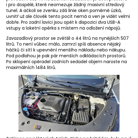
i pro dospělé, které neomezuje žádný masivní středový
tunel. A ačkoli se zvenku zdá linie oken poměrně úzká,
uvnitř už ale člověk tento pocit nemá a ven je vidět velmi
dobře. Pro zadní lavici jsou opět k dispozici dva USB-A
vstupy a loketní opěrka s místem na odložení nápojů.
Zavazadlový prostor se zvětšil o 44 litrů na nynějších 507
litrů. To není vůbec málo, zamrzí spíš absence nějaký
háčků či sítí k upevnění menšího nákladu nebo nákupu.
Pod podlahou je pak pár menších odkládacích prostorů.
Po sklopení opěradel zadních sedadel objem naroste na
maximálních 1484 litrů.