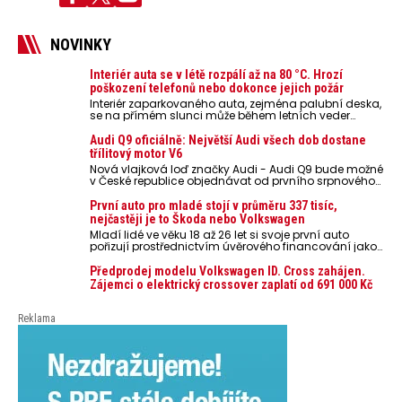
NOVINKY
Interiér auta se v létě rozpálí až na 80 °C. Hrozí
poškození telefonů nebo dokonce jejich požár
Interiér zaparkovaného auta, zejména palubní deska,
se na přímém slunci může během letních veder
rozpálit až na 80 °C. Takové teploty představují
nebezpečí pro odložené mobilní telefony, powerbanky
Audi Q9 oficiálně: Největší Audi všech dob dostane
nebo notebooky. Můžou urychlit stárnutí baterií,
třílitový motor V6
poškodit elektroniku a ve výjimečných případech i
Nová vlajková loď značky Audi - Audi Q9 bude možné
zvýšit riziko požáru.
v České republice objednávat od prvního srpnového
týdne 2026, kde budou oznámeny také české ceny.
První auto pro mladé stojí v průměru 337 tisíc,
nejčastěji je to Škoda nebo Volkswagen
Mladí lidé ve věku 18 až 26 let si svoje první auto
pořizují prostřednictvím úvěrového financování jako
ojeté. Je to tak u 93,3 % lidí, jen 6,7 % si pořídí nové
auto. Průměrná pořizovací cena vozu dosahuje 337
Předprodej modelu Volkswagen ID. Cross zahájen.
tisíc korun a průměrná financovaná částka
Zájemci o elektrický crossover zaplatí od 691 000 Kč
přesahuje 251 tisíc korun. Vyplývá to z dat Leasingu
České spořitelny za posledních 10 let (2016–2026).
Reklama