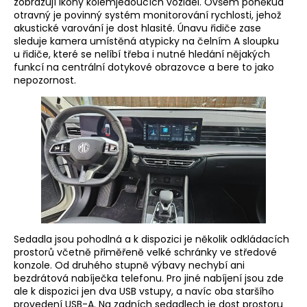
zobrazují ikony kolemjedoucích vozidel. Ovšem poněkud
otravný je povinný systém monitorování rychlosti, jehož
akustické varování je dost hlasité. Únavu řidiče zase
sleduje kamera umístěná atypicky na čelním A sloupku
u řidiče, které se nelíbí třeba i nutné hledání nějakých
funkcí na centrální dotykové obrazovce a bere to jako
nepozornost.
Sedadla jsou pohodlná a k dispozici je několik odkládacích
prostorů včetně přiměřeně velké schránky ve středové
konzole. Od druhého stupně výbavy nechybí ani
bezdrátová nabíječka telefonu. Pro jiné nabíjení jsou zde
ale k dispozici jen dva USB vstupy, a navíc oba staršího
provedení USB-A. Na zadních sedadlech je dost prostoru