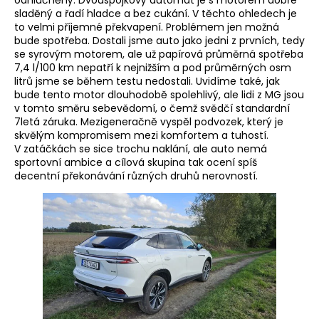
odhlučněný. Dvouspojkový automat je s motorem dobře
sladěný a řadí hladce a bez cukání. V těchto ohledech je
to velmi příjemné překvapení. Problémem jen možná
bude spotřeba. Dostali jsme auto jako jedni z prvních, tedy
se syrovým motorem, ale už papírová průměrná spotřeba
7,4 l/100 km nepatří k nejnižším a pod průměrných osm
litrů jsme se během testu nedostali. Uvidíme také, jak
bude tento motor dlouhodobě spolehlivý, ale lidi z MG jsou
v tomto směru sebevědomí, o čemž svědčí standardní
7letá záruka. Mezigeneračně vyspěl podvozek, který je
skvělým kompromisem mezi komfortem a tuhostí.
V zatáčkách se sice trochu naklání, ale auto nemá
sportovní ambice a cílová skupina tak ocení spíš
decentní překonávání různých druhů nerovností.