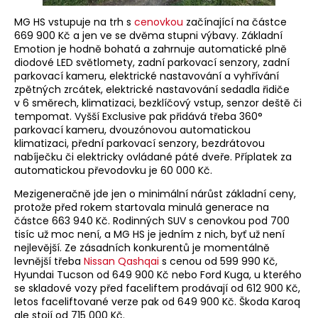
MG HS vstupuje na trh s
cenovkou
začínající na částce
669 900 Kč a jen ve se dvěma stupni výbavy. Základní
Emotion je hodně bohatá a zahrnuje automatické plně
diodové LED světlomety, zadní parkovací senzory, zadní
parkovací kameru, elektrické nastavování a vyhřívání
zpětných zrcátek, elektrické nastavování sedadla řidiče
v 6 směrech, klimatizaci, bezklíčový vstup, senzor deště či
tempomat. Vyšší Exclusive pak přidává třeba 360°
parkovací kameru, dvouzónovou automatickou
klimatizaci, přední parkovací senzory, bezdrátovou
nabíječku či elektricky ovládané páté dveře. Příplatek za
automatickou převodovku je 60 000 Kč.
Mezigeneračně jde jen o minimální nárůst základní ceny,
protože před rokem startovala minulá generace na
částce 663 940 Kč. Rodinných SUV s cenovkou pod 700
tisíc už moc není, a MG HS je jedním z nich, byť už není
nejlevější. Ze zásadních konkurentů je momentálně
levnější třeba
Nissan Qashqai
s cenou od 599 990 Kč,
Hyundai Tucson od 649 900 Kč nebo Ford Kuga, u kterého
se skladové vozy před faceliftem prodávají od 612 900 Kč,
letos faceliftované verze pak od 649 900 Kč. Škoda Karoq
ale stojí od 715 000 Kč.