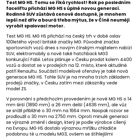
Test MG HS. Tomu se říká rychlost! Rok po posledním
faceliftu přichází MG HS s úplně novou generací.
Rodinné SUV zůstává cenově dostupné, je mnohem
lepší než dřív a bourá třeba mýtus, že v Číně neumějí
vyrobit spalovací motor.
Test MG HS. MG HS přichází na český trh v době oslav
100letého výročí britské značky MG. Původně značka
sportovních vozů dnes s novým čínským majitelem nabízí
SUV, elektromobily a nově také hatchback MG3
konkurující Fabii. Letos plánuje v Česku prodat kolem 4400
vozů a dostat se v prodejích na 12. místo, které aktuálně
patří Renaultu. Součástí modelové ofenzivy je také nová
generace MG HS. Tohle SUV je na mnoha trzích základem
prodejů značky, v Česku zatím mezi zákazníky vede
model ZS.
V porovnání s předchozím provedením je nové MG HS o 14
mm širší (1890 mm) a 26 mm delší (4636 mm), ale vůz
se snížil přibližně o 30 mm na 1664 mm. Naopak rozvor se
prodloužil o 30 mm na 2750 mm. Oproti minulé generaci
se výrazně změnil i design, který je podle výrobce cílený
na Evropu. MG HS dostalo výraznou mřížku chladiče
podobnou té u modelu MG3, ovšem se štíhlejšími