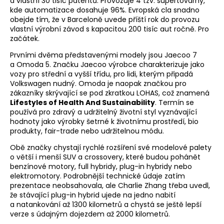
a vlastní 30 tisíc patentů. Provozuje 4 tzv. supertovárny,
kde automatizace dosahuje 96%. Evropská cla snadno
obejde tím, že v Barceloně uvede příští rok do provozu
vlastní výrobní závod s kapacitou 200 tisíc aut ročně. Pro
začátek.
Prvními dvěma představenými modely jsou Jaecoo 7
a Omoda 5. Značku Jaecoo výrobce charakterizuje jako
vozy pro střední a vyšší třídu, pro lidi, kterým připadá
Volkswagen nudný. Omoda je naopak značkou pro
zákazníky skrývající se pod zkratkou LOHAS, což znamená
Lifestyles of Health And Sustainability
. Termín se
používá pro zdravý a udržitelný životní styl vyznávající
hodnoty jako výrobky šetrné k životnímu prostředí, bio
produkty, fair-trade nebo udržitelnou módu.
Obě značky chystají rychlé rozšíření své modelové palety
o větší i menší SUV a crossovery, které budou pohánět
benzínové motory, full hybridy, plug-in hybridy nebo
elektromotory. Podrobnější technické údaje zatím
prezentace neobsahovala, ale Charlie Zhang třeba uvedl,
že stávající plug-in hybrid ujede na jedno nabití
a natankování až 1300 kilometrů a chystá se ještě lepší
verze s údajným dojezdem až 2000 kilometrů.