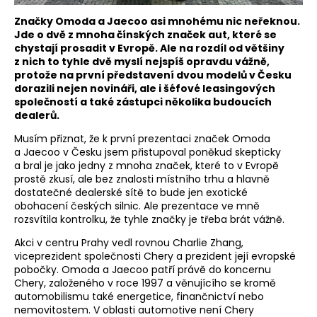
Značky Omoda a Jaecoo asi mnohému nic neřeknou.
Jde o dvě z mnoha čínských značek aut, které se
chystají prosadit v Evropě. Ale na rozdíl od většiny
z nich to tyhle dvě myslí nejspíš opravdu vážně,
protože na první představení dvou modelů v Česku
dorazili nejen novináři, ale i šéfové leasingových
společností a také zástupci několika budoucích
dealerů.
Musím přiznat, že k první prezentaci značek Omoda
a Jaecoo v Česku jsem přistupoval poněkud skepticky
a bral je jako jedny z mnoha značek, které to v Evropě
prostě zkusí, ale bez znalosti místního trhu a hlavně
dostatečné dealerské sítě to bude jen exotické
obohacení českých silnic. Ale prezentace ve mně
rozsvítila kontrolku, že tyhle značky je třeba brát vážně.
Akci v centru Prahy vedl rovnou Charlie Zhang,
viceprezident společnosti Chery a prezident její evropské
pobočky. Omoda a Jaecoo patří právě do koncernu
Chery, založeného v roce 1997 a věnujícího se kromě
automobilismu také energetice, finančnictví nebo
nemovitostem. V oblasti automotive není Chery