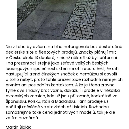
Nic z toho by ovšem na trhu nefungovalo bez dostatečné
dealerské sítě a fleetových prodejů. Značky plánují mít
v Česku okolo 13 dealerů, z nichž někteří už byli přítomni
i na prezentaci, stejně jako šéfové velkých českých
leasingových společností, kteří mi off record řekli, že cítí
nastupující trend čínských značek a nemůžou si dovolit
u toho nebýt, proto tahle prezentace rozhodně není jejich
prvním ani posledním kontaktem. A že je třeba zrovna
tyhle dvě značky brát vážně, dokazují i prodeje v několika
evropských zemích, kde už jsou přítomné, konkrétně ve
Španělsku, Polsku, Itálii a Maďarsku. Tam prodeje už
počítají měsíčně ve stovkách až tisících. Rozhodne
samozřejmě také cena jednotlivých modelů, tak je ale
zatím neznámá.
Martin Šidlák