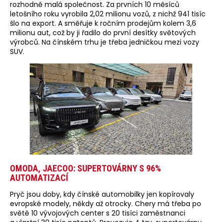
rozhodně malá společnost. Za prvních 10 měsíců
letošního roku vyrobila 2,02 milionu vozů, z nichž 941 tisíc
šlo na export. A směřuje k ročním prodejům kolem 3,6
milionu aut, což by ji řadilo do první desítky světových
výrobců. Na čínském trhu je třeba jedničkou mezi vozy
SUV.
OMODA, JAECOO: SUPERTOVÁRNY S 96%
AUTOMATIZACÍ
Pryč jsou doby, kdy čínské automobilky jen kopírovaly
evropské modely, někdy až otrocky. Chery má třeba po
světě 10 vývojových center s 20 tisíci zaměstnanci