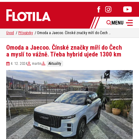
MENU
Úvod
Příspěvky
Omoda a Jaecoo. Čínské značky míří do Čech a myslí to vážně. Třeba hybrid ujede 1300 km
Omoda a Jaecoo. Čínské značky míří do Čech
a myslí to vážně. Třeba hybrid ujede 1300 km
4. 12. 2024
martin
Aktuality