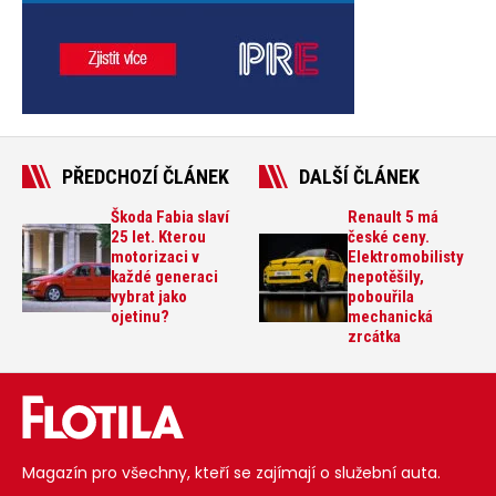
PŘEDCHOZÍ ČLÁNEK
DALŠÍ ČLÁNEK
Škoda Fabia slaví
Renault 5 má
25 let. Kterou
české ceny.
motorizaci v
Elektromobilisty
každé generaci
nepotěšily,
vybrat jako
pobouřila
ojetinu?
mechanická
zrcátka
Magazín pro všechny, kteří se zajímají o služební auta.