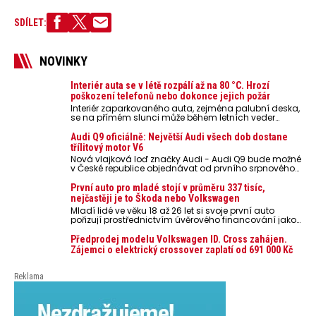
SDÍLET:
NOVINKY
Interiér auta se v létě rozpálí až na 80 °C. Hrozí
poškození telefonů nebo dokonce jejich požár
Interiér zaparkovaného auta, zejména palubní deska,
se na přímém slunci může během letních veder
rozpálit až na 80 °C. Takové teploty představují
nebezpečí pro odložené mobilní telefony, powerbanky
Audi Q9 oficiálně: Největší Audi všech dob dostane
nebo notebooky. Můžou urychlit stárnutí baterií,
třílitový motor V6
poškodit elektroniku a ve výjimečných případech i
Nová vlajková loď značky Audi - Audi Q9 bude možné
zvýšit riziko požáru.
v České republice objednávat od prvního srpnového
týdne 2026, kde budou oznámeny také české ceny.
První auto pro mladé stojí v průměru 337 tisíc,
nejčastěji je to Škoda nebo Volkswagen
Mladí lidé ve věku 18 až 26 let si svoje první auto
pořizují prostřednictvím úvěrového financování jako
ojeté. Je to tak u 93,3 % lidí, jen 6,7 % si pořídí nové
auto. Průměrná pořizovací cena vozu dosahuje 337
Předprodej modelu Volkswagen ID. Cross zahájen.
tisíc korun a průměrná financovaná částka
Zájemci o elektrický crossover zaplatí od 691 000 Kč
přesahuje 251 tisíc korun. Vyplývá to z dat Leasingu
České spořitelny za posledních 10 let (2016–2026).
Reklama