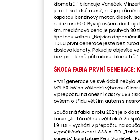
kilometrů,“ bilancuje Vaněček. V inze
je o deset dnů méně, než je průměr c
kapotou benzinový motor, diesely js
nabízí asi 900. Bývají ovšem dost oj
km, mediánová cena je pouhých 80 tis
špatnou volbou. „Nejvíce doporučení
TDI, u první generace ještě bez turba
doslova klenoty. Pokud je objevíte ve
bez problémů půl milionu kilometrů,“
ŠKODA FABIA PRVNÍ GENERACE: K
První generace ve své době nebyla v
MPI 50 kW se základní výbavou Classic,
v přepočtu na dnešní částky 593 tisíc
ovšem o třídu větším autem s nesrov
Současná fabia z roku 2024 je o dost l
korun. „Je téměř neuvěřitelné, že šp
1.9 TDI – vychází v přepočtu na součas
vypočítává expert AAA AUTO. „Takže –
superb,“ konstatuje Petr Vaněček. „Po