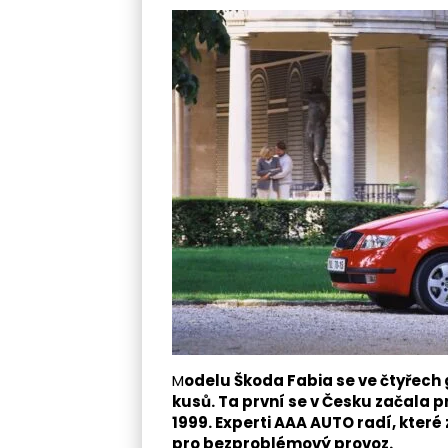
M
odelu Škoda Fabia se ve čtyřech 
kusů. Ta první se v Česku začala p
1999. Experti AAA AUTO radí, které 
pro bezproblémový provoz.