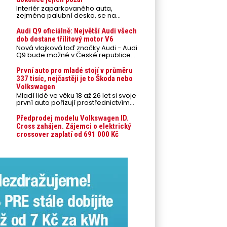
Interiér zaparkovaného auta,
zejména palubní deska, se na
přímém slunci může během letních
veder rozpálit až na 80 °C. Takové
Audi Q9 oficiálně: Největší Audi všech
teploty představují nebezpečí pro
dob dostane třílitový motor V6
odložené mobilní telefony,
Nová vlajková loď značky Audi - Audi
powerbanky nebo notebooky. Můžou
Q9 bude možné v České republice
urychlit stárnutí baterií, poškodit
objednávat od prvního srpnového
elektroniku a ve výjimečných
týdne 2026, kde budou oznámeny
První auto pro mladé stojí v průměru
případech i zvýšit riziko požáru.
také české ceny.
337 tisíc, nejčastěji je to Škoda nebo
Volkswagen
Mladí lidé ve věku 18 až 26 let si svoje
první auto pořizují prostřednictvím
úvěrového financování jako ojeté. Je
to tak u 93,3 % lidí, jen 6,7 % si pořídí
Předprodej modelu Volkswagen ID.
nové auto. Průměrná pořizovací
Cross zahájen. Zájemci o elektrický
cena vozu dosahuje 337 tisíc korun a
crossover zaplatí od 691 000 Kč
průměrná financovaná částka
přesahuje 251 tisíc korun. Vyplývá to z
dat Leasingu České spořitelny za
posledních 10 let (2016–2026).