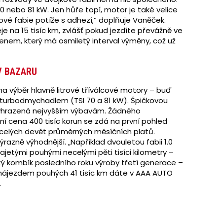
70 nebo 81 kW. Jen hůře topí, motor je také velice
trové fabie potíže s adhezí,“ doplňuje Vaněček.
leje na 15 tisíc km, zvlášť pokud jezdíte převážně ve
nem, který má osmiletý interval výměny, což už
V BAZARU
a výběr hlavně litrové tříválcové motory – buď
 turbodmychadlem (TSI 70 a 81 kW). Špičkovou
), vyhrazená nejvyšším výbavám. Žádného
ní cena 400 tisíc korun se zdá na první pohled
ecelých devět průměrných měsíčních platů.
azně výhodnější. „Například dvouletou fabii 1.0
ajetými pouhými necelými pěti tisíci kilometry –
letý kombík posledního roku výroby třetí generace –
 nájezdem pouhých 41 tisíc km dáte v AAA AUTO
.