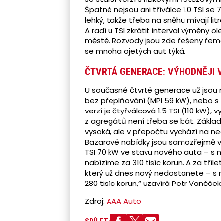
Špatné nejsou ani tříválce 1.0 TSI se 
lehký, takže třeba na sněhu mívají li
A radí u TSI zkrátit interval výměny o
městě. Rozvody jsou zde řešeny řeme
se mnoha ojetých aut týká.
ČTVRTÁ GENERACE: VÝHODNĚJI 
U současné čtvrté generace už jsou n
bez přeplňování (MPI 59 kW), nebo s
verzí je čtyřválcová 1.5 TSI (110 kW
z agregátů není třeba se bát. Základ
vysoká, ale v přepočtu vychází na n
Bazarové nabídky jsou samozřejmě výr
TSI 70 kW ve stavu nového auta – s n
nabízíme za 310 tisíc korun. A za tří
který už dnes nový nedostanete – s
280 tisíc korun,“ uzavírá Petr Vaněček
Zdroj:
AAA Auto