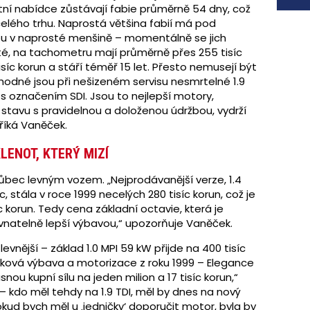
rtní nabídce zůstávají fabie průměrně 54 dny, což
elého trhu. Naprostá většina fabií má pod
ou v naprosté menšině – momentálně se jich
eté, na tachometru mají průměrně přes 255 tisíc
íc korun a stáří téměř 15 let. Přesto nemusejí být
hodné jsou při nešizeném servisu nesmrtelné 1.9
 s označením SDI. Jsou to nejlepší motory,
 stavu s pravidelnou a doloženou údržbou, vydrží
 říká Vaněček.
LENOT, KTERÝ MIZÍ
ůbec levným vozem. „Nejprodávanější verze, 1.4
 stála v roce 1999 necelých 280 tisíc korun, což je
 korun. Tedy cena základní octavie, která je
natelně lepší výbavou,“ upozorňuje Vaněček.
evnější – základ 1.0 MPI 59 kW přijde na 400 tisíc
ičková výbava a motorizace z roku 1999 – Elegance
nou kupní sílu na jeden milion a 17 tisíc korun,“
 kdo měl tehdy na 1.9 TDI, měl by dnes na nový
kud bych měl u ‚jedničky‘ doporučit motor, byla by