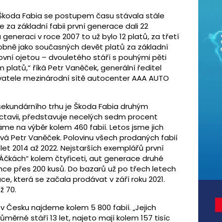
že Škoda Fabia se postupem času stávala stále
 za základní fabii první generace dali 22
eneraci v roce 2007 to už bylo 12 platů, za třetí
dobně jako současných devět platů za základní
vní ojetou – dvouletého stáří s pouhými pěti
 platů,“ říká Petr Vaněček, generální ředitel
ovatele mezinárodní sítě autocenter AAA AUTO
sekundárního trhu je Škoda Fabia druhým
tavii, představuje necelých sedm procent
áme na výběr kolem 460 fabií. Letos jsme jich
tává Petr Vaněček. Polovinu všech prodaných fabií
let 2014 až 2022. Nejstarších exemplářů první
„Áčkách“ kolem čtyřiceti, aut generace druhé
ehce přes 200 kusů. Do bazarů už po třech letech
ce, která se začala prodávat v září roku 2021.
ž 70.
v Česku najdeme kolem 5 800 fabií. „Jejich
ůměrné stáří 13 let, najeto mají kolem 157 tisíc