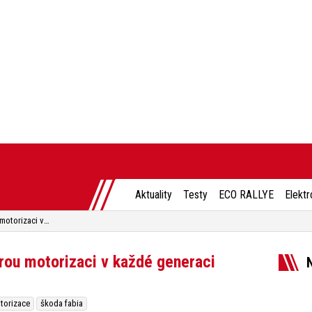
Aktuality
Testy
ECO RALLYE
Elektr
Škoda Fabia slaví 25 let. Kterou motorizaci v každé generaci vybrat jako ojetinu?
erou motorizaci v každé generaci
torizace
škoda fabia