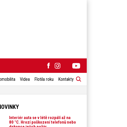
omobilita
Videa
Flotila roku
Kontakty
NOVINKY
Interiér auta se v létě rozpálí až na
80 °C. Hrozí poškození telefonů nebo
dokonce jejich požár