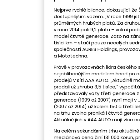
Nejprve rychlá bilance, dokazující, 
dostupnějším vozem. „V roce 1999 jste
průměrných hrubých platů. Za druhou g
v roce 2014 pak 9,2 platu – velmi po
model čtvrté generace. Zato na záno
tisíci km – stačí pouze necelých sedm
společnosti AURES Holdings, provoz
a Mototechna.
Právě v provozovnách lídra českého 
nejoblíbenějším modelem hned po oc
prodejů v síti AAA AUTO. „Aktuálně m
prodali už zhruba 3,5 tisíce,“ vypočí
představovaly vozy třetí generace z 
generace (1999 až 2007) nyní mají v 
(2007 až 2014) už kolem 150 a třetí l
na trhu zvolna proniká i čtvrtá genera
Aktuálně jich v AAA AUTO mají více ne
Na celém sekundárním trhu aktuálně 
mediánová cena činí 131 000 korun, pr