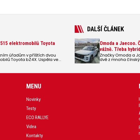
DALŠÍ ČLÁNEK
 515 elektromobilů Toyota
Omoda a Jaecoo. Čí
vážně. Třeba hybri
ním úřadům v příštích dvou
Značky Omoda a Ja
obilů Toyota bZ4X. Uspěla ve
dvě z mnoha čínskýc
ozy pod záštitou ministerstva
Evropě.
MENU
Novinky
Testy
ECO RALLYE
Videa
Kontakty