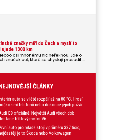
nské značky míří do Čech a myslí to
d ujede 1300 km
ecoo asi mnohému nic neřeknou. Jde o
h značek aut, které se chystají prosadit v
NEJNOVĚJŠÍ ČLÁNKY
Interiér auta se v létě rozpálí až na 80 °C. Hrozí
poškození telefonů nebo dokonce jejich požár
Audi Q9 oficiálně: Největší Audi všech dob
dostane třílitový motor V6
První auto pro mladé stojí v průměru 337 tisíc,
nejčastěji je to Škoda nebo Volkswagen