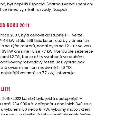
lná, byť nepříliš úsporná. Špatnou volbou není ani
echte ihned vyměnit rozvody. Naopak
 OD ROKU 2011
roce 2007, byla cenově dostupnější – verze
 44 kW stála 266 tisíc korun, což by v dnešních
o se týče motorů, nebál bych se 1.2 HTP ve verzi
.4 63 kW ani silné 1.6 se 77 kW, kterou ale seženete
erní 1.2 TSI, berte až ty vyrobené ve druhém
 modifikovaný rozvodový řetěz. Bez výhrad pak
atná ovšem není ani modernější 1.6 TDI,
nejsilnější variantě se 77 kW,“ informuje
 LITR
 2015-2022 kombi) byla ještě dostupnější –
PI stál 234 900 Kč, v přepočtu dnešních 348 tisíc.
SI s výkonem 66 nebo 81 kW, výborný motor, který
mi rozvody ve dvojkové fabii nemá nic společného.