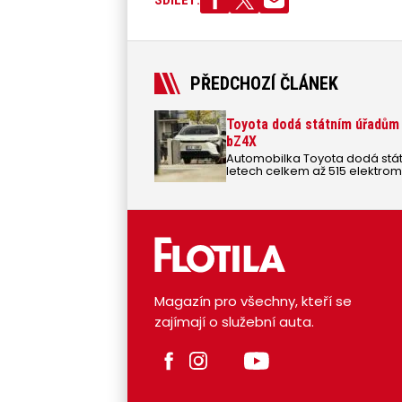
SDÍLET:
PŘEDCHOZÍ ČLÁNEK
Toyota dodá státním úřadům
bZ4X
Automobilka Toyota dodá stát
letech celkem až 515 elektrom
třech tendrech na elektrické v
financí.
Magazín pro všechny, kteří se
zajímají o služební auta.