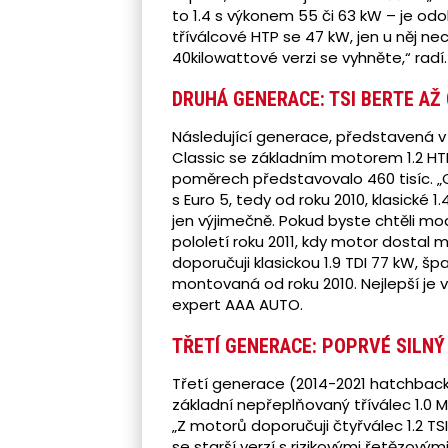
to 1.4 s výkonem 55 či 63 kW – je odo
tříválcové HTP se 47 kW, jen u něj n
40kilowattové verzi se vyhněte,“ radí.
DRUHÁ GENERACE: TSI BERTE AŽ
Následující generace, představená v 
Classic se základním motorem 1.2 HTP
poměrech představovalo 460 tisíc. „C
s Euro 5, tedy od roku 2010, klasické 1
jen výjimečně. Pokud byste chtěli mod
pololetí roku 2011, kdy motor dostal
doporučuji klasickou 1.9 TDI 77 kW, šp
montovaná od roku 2010. Nejlepší je v 
expert AAA AUTO.
TŘETÍ GENERACE: POPRVÉ SILNÝ
Třetí generace (2014-2021 hatchback,
základní nepřeplňovaný tříválec 1.0 M
„Z motorů doporučuji čtyřválec 1.2 T
se starší verzí s rizikovými řetězový