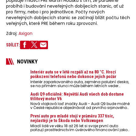
popisuje mluvčí PRE Martin Houška s tím, že paralelně
probíhá i budování neveřejných dobíjecích stanic, ať už
pro firmy, nebo i pro jednotlivce. Počty nových
neveřejných dobíjecích stanic se začínají blížit počtu těch
veřejných, které PRE během roku zprovozní.
Zdroj:
Axigon
SDÍLET:
NOVINKY
Interiér auta se v létě rozpálí až na 80 °C. Hrozí
poškození telefonů nebo dokonce jejich požár
Interiér zaparkovaného auta, zejména palubní deska,
se na přímém slunci může během letních veder
rozpálit až na 80 °C. Takové teploty představují
nebezpečí pro odložené mobilní telefony, powerbanky
Audi Q9 oficiálně: Největší Audi všech dob dostane
nebo notebooky. Můžou urychlit stárnutí baterií,
třílitový motor V6
poškodit elektroniku a ve výjimečných případech i
Nová vlajková loď značky Audi - Audi Q9 bude možné
zvýšit riziko požáru.
v České republice objednávat od prvního srpnového
týdne 2026, kde budou oznámeny také české ceny.
První auto pro mladé stojí v průměru 337 tisíc,
nejčastěji je to Škoda nebo Volkswagen
Mladí lidé ve věku 18 až 26 let si svoje první auto
pořizují prostřednictvím úvěrového financování jako
ojeté. Je to tak u 93,3 % lidí, jen 6,7 % si pořídí nové