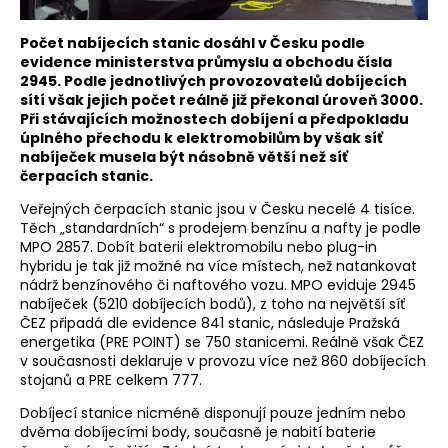
Počet nabíjecích stanic dosáhl v Česku podle
evidence ministerstva průmyslu a obchodu čísla
2945. Podle jednotlivých provozovatelů dobíjecích
sítí však jejich počet reálně již překonal úroveň 3000.
Při stávajících možnostech dobíjení a předpokladu
úplného přechodu k elektromobilům by však síť
nabíječek musela být násobně větší než síť
čerpacích stanic.
Veřejných čerpacích stanic jsou v Česku necelé 4 tisíce.
Těch „standardních“ s prodejem benzínu a nafty je podle
MPO 2857. Dobít baterii elektromobilu nebo plug-in
hybridu je tak již možné na více místech, než natankovat
nádrž benzínového či naftového vozu. MPO eviduje 2945
nabíječek (5210 dobíjecích bodů), z toho na největší síť
ČEZ připadá dle evidence 841 stanic, následuje Pražská
energetika (PRE POINT) se 750 stanicemi. Reálně však ČEZ
v současnosti deklaruje v provozu více než 860 dobíjecích
stojanů a PRE celkem 777.
Dobíjecí stanice nicméně disponují pouze jedním nebo
dvěma dobíjecími body, současně je nabití baterie