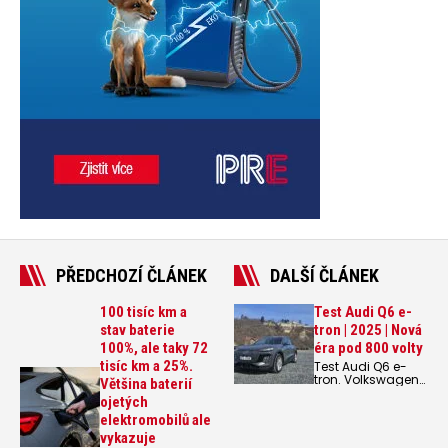
PŘEDCHOZÍ ČLÁNEK
DALŠÍ ČLÁNEK
100 tisíc km a
Test Audi Q6 e-
stav baterie
tron | 2025 | Nová
100%, ale taky 72
éra pod 800 volty
tisíc km a 25%.
Test Audi Q6 e-
tron. Volkswagen
Většina baterií
zatím stále
ojetých
nezměnil své
plány, že chce být
elektromobilů ale
lídrem
vykazuje
v elektromobilitě.