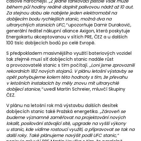
časově náročnější.
„Z jedné tankovací pistole však může
během půl hodiny reálně doplnit palivovou nádrž až 10 aut.
Za stejnou dobu ale nabijete jeden elektromobil na
dobíjecím bodu rychlejších stanic, možná dva na
ultrarychlých stanicích UFC,“
upozorňuje Damir Duraković,
generální ředitel nákupní aliance Axigon, která poskytuje
Energokartu akceptovanou v sítích PRE, ČEZ a u dalších
100 tisíc dobíjecích bodů po celé Evropě.
S předpokladem masivnějšího využití bateriových vozidel
tak zřejmě musí síť dobíjecích stanic nadále růst
a provozovatelé stanic s tím počítají.
„Loni jsme zprovoznili
rekordních 182 nových stojanů. V plánu letošní výstavby se
opět pohybujeme kolem této hodnoty s tím, že převahu
v letošních instalacích by měly znovu mít ultrarychlé
dobíjecí stanice,“
uvedl Martin Schreier, mluvčí Skupiny
ČEZ.
V plánu na letošní rok má výstavbu dalších desítek
dobíjecích stanic také Pražská energetika.
„Zároveň se
budeme významně zaměřovat na projektování nových
lokalit, posilování stávající sítě, upgrade na vyšší výkony
u stanic, kde vidíme rostoucí využití, a připravovat se tak na
další roky. Také plánujeme navýšit podíl UFC stanic,“