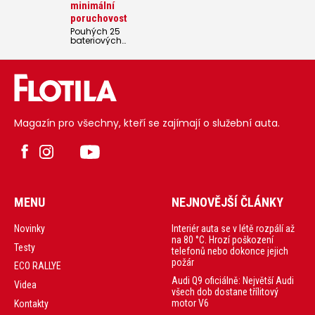
minimální
To nejlepší z této
technologie, co
poruchovost
v koncernu vzniká,
Pouhých 25
by se mělo logicky
bateriových
poprvé objevit
elektromobilů a 18
ve vozech Porsche
zásuvkových
a Audi. Výkladní
plug-in hybridů z
skříň budoucnosti
celkových 2020
německé
otestovaných aut
elektromobility
mělo při detailním
nese jméno Audi
měření
Q6 e-tron.
diagnostikou
Magazín pro všechny, kteří se zajímají o služební auta.
Aviloo stav zdraví
baterie nižší než 80
procent.
MENU
NEJNOVĚJŠÍ ČLÁNKY
Interiér auta se v létě rozpálí až
Novinky
na 80 °C. Hrozí poškození
Testy
telefonů nebo dokonce jejich
požár
ECO RALLYE
Audi Q9 oficiálně: Největší Audi
Videa
všech dob dostane třílitový
motor V6
Kontakty