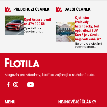
PŘEDCHOZÍ ČLÁNEK
DALŠÍ ČLÁNEK
Ojetinám
Opel Astra zlevnil
kralovaly
na 479 990 Kč
hatchbacky, teď
Opel čelí na
opět vítězí SUV.
českém trhu
meziročnímu
Které je v Česku
poklesu prodejů o
nejprodávanější?
20 procent,
Na trhu o s ojetými
zaatraktivňuje
vozy nastala
proto nabídku u
změna. Nejsilnější
jednoho ze svých
sezóna začala o
nejstěžejnějších
dva měsíce dřív
modelů. Opel
než obvykle a
Astra nyní startuje
donedávna
na 479 990 Kč.
nejprodávanější
hatchbacky
v červenci válcují
Magazín pro všechny, kteří se zajímají o služební auta.
SUV.
Nejprodávanějšími
SUV jsou Hyundai
Tucson v České
republice a na
Slovensku a Kia
Sportage v Polsku.
MENU
NEJNOVĚJŠÍ ČLÁNKY