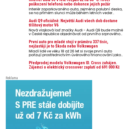
poškození telefonů nebo dokonce jejich požár
Interiér zaparkovaného auta, zejména palubní deska,
se na přímém slunci může během letních veder
rozpálit až na 80 °C. Takové teploty představují
nebezpečí pro odložené mobilní telefony, powerbanky
Audi Q9 oficiálně: Největší Audi všech dob dostane
nebo notebooky. Můžou urychlit stárnutí baterií,
třílitový motor V6
poškodit elektroniku a ve výjimečných případech i
Nová vlajková loď značky Audi - Audi Q9 bude možné
zvýšit riziko požáru.
v České republice objednávat od prvního srpnového
týdne 2026, kde budou oznámeny také české ceny.
První auto pro mladé stojí v průměru 337 tisíc,
nejčastěji je to Škoda nebo Volkswagen
Mladí lidé ve věku 18 až 26 let si svoje první auto
pořizují prostřednictvím úvěrového financování jako
ojeté. Je to tak u 93,3 % lidí, jen 6,7 % si pořídí nové
auto. Průměrná pořizovací cena vozu dosahuje 337
Předprodej modelu Volkswagen ID. Cross zahájen.
tisíc korun a průměrná financovaná částka
Zájemci o elektrický crossover zaplatí od 691 000 Kč
přesahuje 251 tisíc korun. Vyplývá to z dat Leasingu
České spořitelny za posledních 10 let (2016–2026).
Reklama