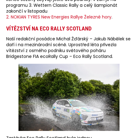
programu 3. Wettern Classic Rally a celý šampionát
zakončí v listopadu
2. NOKIAN TYRES New Energies Rallye Železné hory
.
VÍTĚZSTVÍ NA ECO RALLY SCOTLAND
Naší redakční posádce Michal Žďárský – Jakub Nábělek se
daří i na mezinárodní scéně. Uprostřed léta přivezla
vítězství z osmého podniku světového poháru
Bridgestone FIA ecoRally Cup – Eco Rally Scotland.