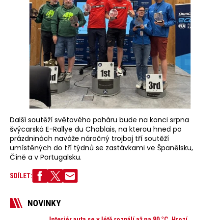
Další soutěží světového poháru bude na konci srpna
švýcarská E-Rallye du Chablais, na kterou hned po
prázdninách naváže náročný trojboj tří soutěží
umístěných do tří týdnů se zastávkami ve Španělsku,
Číně a v Portugalsku.
SDÍLET:
NOVINKY
Interiér auta se v létě rozpálí až na 80 °C. Hrozí