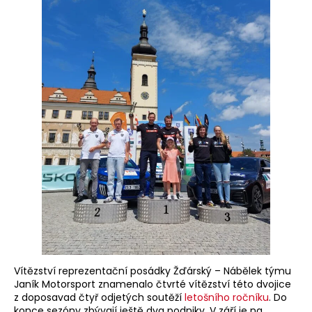
Vítězství reprezentační posádky Žďárský – Nábělek týmu
Janík Motorsport znamenalo čtvrté vítězství této dvojice
z doposavad čtyř odjetých soutěží
letošního ročníku
. Do
konce sezóny zbývají ještě dva podniky. V září je na