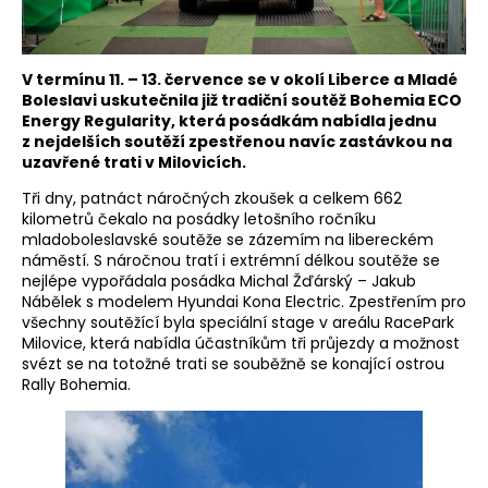
V termínu 11. – 13. července se v okolí Liberce a Mladé
Boleslavi uskutečnila již tradiční soutěž Bohemia ECO
Energy Regularity, která posádkám nabídla jednu
z nejdelších soutěží zpestřenou navíc zastávkou na
uzavřené trati v Milovicích.
Tři dny, patnáct náročných zkoušek a celkem 662
kilometrů čekalo na posádky letošního ročníku
mladoboleslavské soutěže se zázemím na libereckém
náměstí. S náročnou tratí i extrémní délkou soutěže se
nejlépe vypořádala posádka Michal Žďárský – Jakub
Nábělek s modelem Hyundai Kona Electric. Zpestřením pro
všechny soutěžící byla speciální stage v areálu RacePark
Milovice, která nabídla účastníkům tři průjezdy a možnost
svézt se na totožné trati se souběžně se konající ostrou
Rally Bohemia.