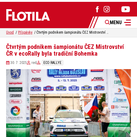
MENU
Úvod
Příspěvky
Čtvrtým podnikem šampionátu ČEZ Mistrovství ČR v ecoRally byla tradiční Bohemka
Čtvrtým podnikem šampionátu ČEZ Mistrovství
ČR v ecoRally byla tradiční Bohemka
30. 7. 2025
red
ECO RALLYE