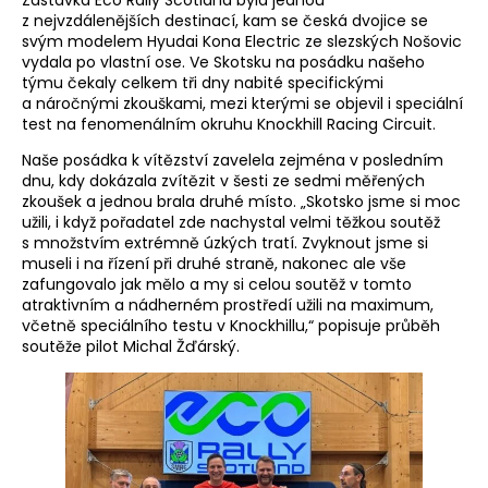
Zastávka Eco Rally Scotland byla jednou
z nejvzdálenějších destinací, kam se česká dvojice se
svým modelem Hyudai Kona Electric ze slezských Nošovic
vydala po vlastní ose. Ve Skotsku na posádku našeho
týmu čekaly celkem tři dny nabité specifickými
a náročnými zkouškami, mezi kterými se objevil i speciální
test na fenomenálním okruhu Knockhill Racing Circuit.
Naše posádka k vítězství zavelela zejména v posledním
dnu, kdy dokázala zvítězit v šesti ze sedmi měřených
zkoušek a jednou brala druhé místo. „Skotsko jsme si moc
užili, i když pořadatel zde nachystal velmi těžkou soutěž
s množstvím extrémně úzkých tratí. Zvyknout jsme si
museli i na řízení při druhé straně, nakonec ale vše
zafungovalo jak mělo a my si celou soutěž v tomto
atraktivním a nádherném prostředí užili na maximum,
včetně speciálního testu v Knockhillu,“ popisuje průběh
soutěže pilot Michal Žďárský.