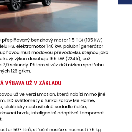
 přeplňovaný benzinový motor 1,5 TGI (105 kW)
elu HS, elektromotor 146 kW, palubní generátor
2stupňovou multimódovou převodovku, stejnou jako
Celkový výkon dosahuje 165 kW (224 k), což
 7,9 sekundy. Přitom si vůz drží nízkou spotřebu
hých 126 g/km.
TÁ VÝBAVA UŽ V ZÁKLADU
avou už ve verzi Emotion, která nabízí mimo jiné
m, LED světlomety s funkcí Follow Me Home,
, elektricky nastavitelné sedadlo řidiče,
arkovací brzdu, inteligentní adaptivní tempomat
,.
stor 507 litrů, střešní nosiče s nosností 75 kg