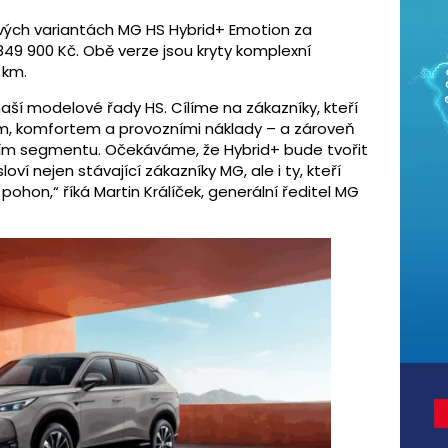
vých variantách MG HS Hybrid+ Emotion za
849 900 Kč. Obě verze jsou kryty komplexní
 km.
aší modelové řady HS. Cílíme na zákazníky, kteří
m, komfortem a provozními náklady – a zároveň
ním segmentu. Očekáváme, že Hybrid+ bude tvořit
ví nejen stávající zákazníky MG, ale i ty, kteří
pohon,“ říká Martin Králíček, generální ředitel MG