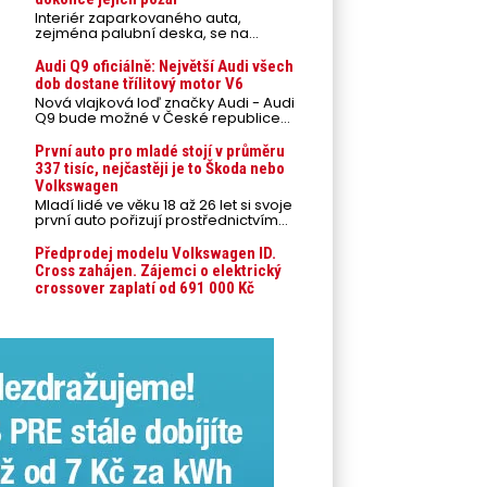
Interiér zaparkovaného auta,
zejména palubní deska, se na
přímém slunci může během letních
veder rozpálit až na 80 °C. Takové
Audi Q9 oficiálně: Největší Audi všech
teploty představují nebezpečí pro
dob dostane třílitový motor V6
odložené mobilní telefony,
Nová vlajková loď značky Audi - Audi
powerbanky nebo notebooky. Můžou
Q9 bude možné v České republice
urychlit stárnutí baterií, poškodit
objednávat od prvního srpnového
elektroniku a ve výjimečných
týdne 2026, kde budou oznámeny
První auto pro mladé stojí v průměru
případech i zvýšit riziko požáru.
také české ceny.
337 tisíc, nejčastěji je to Škoda nebo
Volkswagen
Mladí lidé ve věku 18 až 26 let si svoje
první auto pořizují prostřednictvím
úvěrového financování jako ojeté. Je
to tak u 93,3 % lidí, jen 6,7 % si pořídí
Předprodej modelu Volkswagen ID.
nové auto. Průměrná pořizovací
Cross zahájen. Zájemci o elektrický
cena vozu dosahuje 337 tisíc korun a
crossover zaplatí od 691 000 Kč
průměrná financovaná částka
přesahuje 251 tisíc korun. Vyplývá to z
dat Leasingu České spořitelny za
posledních 10 let (2016–2026).