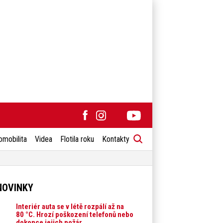
omobilita
Videa
Flotila roku
Kontakty
NOVINKY
Interiér auta se v létě rozpálí až na
80 °C. Hrozí poškození telefonů nebo
dokonce jejich požár