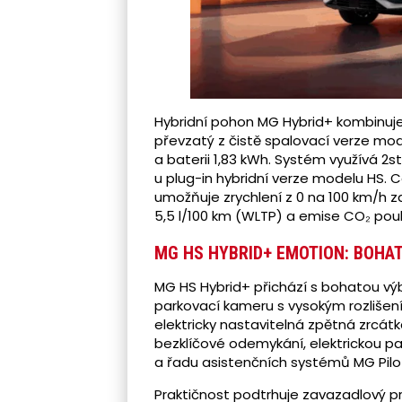
Hybridní pohon MG Hybrid+ kombinuje
převzatý z čistě spalovací verze mod
a baterii 1,83 kWh. Systém využívá 
u plug-in hybridní verze modelu HS. 
umožňuje zrychlení z 0 na 100 km/h za
5,5 l/100 km (WLTP) a emise CO₂ pou
MG HS HYBRID+ EMOTION: BOHA
MG HS Hybrid+ přichází s bohatou výb
parkovací kameru s vysokým rozlišení
elektricky nastavitelná zpětná zrcátka
bezklíčové odemykání, elektrickou p
a řadu asistenčních systémů MG Pilot
Praktičnost podtrhuje zavazadlový pro