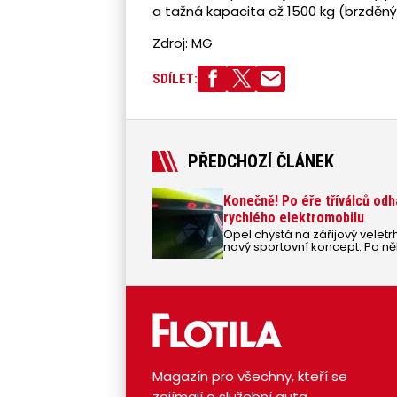
a tažná kapacita až 1500 kg (brzděný 
Zdroj: MG
SDÍLET:
PŘEDCHOZÍ ČLÁNEK
Konečně! Po éře tříválců od
rychlého elektromobilu
Opel chystá na zářijový veletr
nový sportovní koncept. Po ně
s benzínovými tříválci a slabý
dynamiku spojenou se značk
jsou ale stále tajné.
Magazín pro všechny, kteří se
zajímají o služební auta.