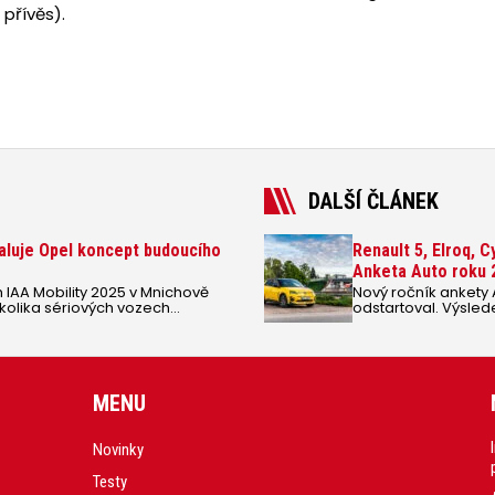
přívěs).
DALŠÍ ČLÁNEK
haluje Opel koncept budoucího
Renault 5, Elroq, 
Anketa Auto roku 
h IAA Mobility 2025 v Mnichově
Nový ročník ankety 
kolika sériových vozech
odstartoval. Výsled
mi elektromotory slibuje
zástupce i magazín 
ou GSE. Název a podoba vozu
MENU
Novinky
Testy