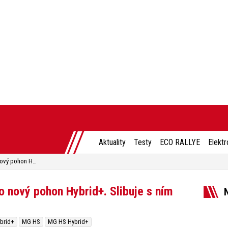
Aktuality
Testy
ECO RALLYE
Elektr
Populární SUV MG HS dostalo nový pohon Hybrid+. Slibuje s ním spotřebu 5,5 litru
 nový pohon Hybrid+. Slibuje s ním
brid+
MG HS
MG HS Hybrid+