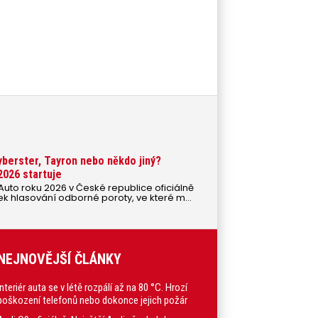
Cyberster, Tayron nebo někdo jiný?
2026 startuje
Auto roku 2026 v České republice oficiálně
ek hlasování odborné poroty, ve které má
Flotila, bude znám 10. února 2026.
NEJNOVĚJŠÍ ČLÁNKY
Interiér auta se v létě rozpálí až na 80 °C. Hrozí
poškození telefonů nebo dokonce jejich požár