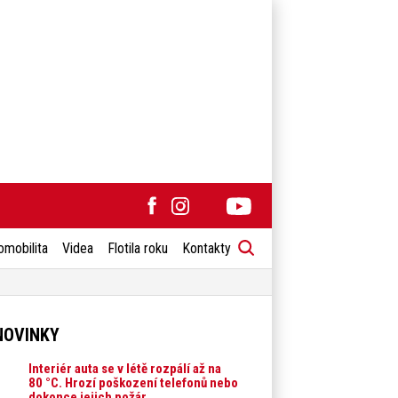
omobilita
Videa
Flotila roku
Kontakty
NOVINKY
Interiér auta se v létě rozpálí až na
80 °C. Hrozí poškození telefonů nebo
dokonce jejich požár