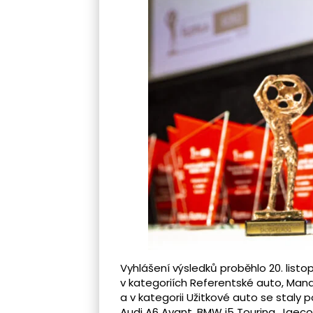
Vyhlášení výsledků proběhlo 20. list
v kategoriích Referentské auto, Man
a v kategorii Užitkové auto se staly
Audi A6 Avant, BMW i5 Touring, Jaec