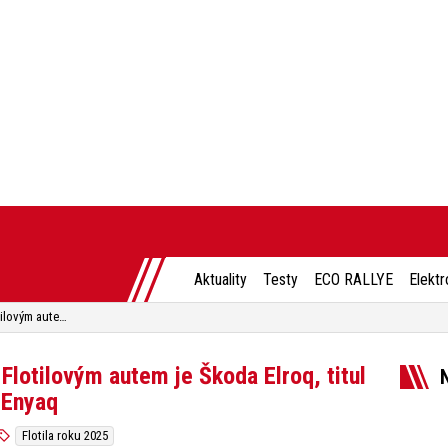
Aktuality
Testy
ECO RALLYE
Elektr
Flotila roku 2025 zná vítěze. Flotilovým autem je Škoda Elroq, titul Elektromobil roku má Škoda Enyaq
 Flotilovým autem je Škoda Elroq, titul
 Enyaq
Flotila roku 2025