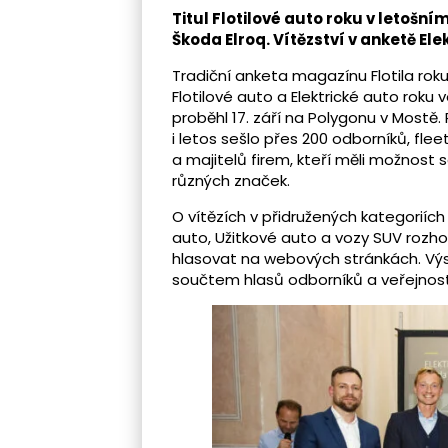
Titul Flotilové auto roku v letošní
Škoda Elroq. Vítězství v anketě El
Tradiční anketa magazínu Flotila rok
Flotilové auto a Elektrické auto roku 
proběhl 17. září na Polygonu v Mostě.
i letos sešlo přes 200 odborníků, fl
a majitelů firem, kteří měli možnost 
různých značek.
O vítězích v přidružených kategoriíc
auto, Užitkové auto a vozy SUV rozh
hlasovat na webových stránkách. Výsl
součtem hlasů odborníků a veřejnosti 