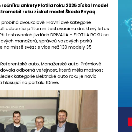
m ročníku ankety Flotila roku 2025 získal model
ektromobil roku získal model Škoda Enyaq.
u probíhá dvoukolově. Hlavní dvě kategorie
volí odborníci přítomni testovacímu dni, který letos
 Při testovacích jízdách DRIVALIA – FLOTILA ROKU se
eetových manažerů, správců vozových parků
se na místě svézt s více než 130 modely 35
h Referentské auto, Manažerské auto, Prémiové
odovala odborná veřejnost, která měla možnost
edek kategorie Elektrické auto roku je navíc
hlasující na portálu fDrive.