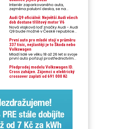
Interiér zaparkovaného auta,
zejména palubní deska, se na
přímém slunci může během letních
veder rozpálit až na 80 °C. Takové
Audi Q9 oficiálně: Největší Audi všech
teploty představují nebezpečí pro
dob dostane třílitový motor V6
odložené mobilní telefony,
Nová vlajková loď značky Audi - Audi
powerbanky nebo notebooky. Můžou
Q9 bude možné v České republice
urychlit stárnutí baterií, poškodit
objednávat od prvního srpnového
elektroniku a ve výjimečných
týdne 2026, kde budou oznámeny
První auto pro mladé stojí v průměru
případech i zvýšit riziko požáru.
také české ceny.
337 tisíc, nejčastěji je to Škoda nebo
Volkswagen
Mladí lidé ve věku 18 až 26 let si svoje
první auto pořizují prostřednictvím
úvěrového financování jako ojeté. Je
to tak u 93,3 % lidí, jen 6,7 % si pořídí
Předprodej modelu Volkswagen ID.
nové auto. Průměrná pořizovací
Cross zahájen. Zájemci o elektrický
cena vozu dosahuje 337 tisíc korun a
crossover zaplatí od 691 000 Kč
průměrná financovaná částka
přesahuje 251 tisíc korun. Vyplývá to z
dat Leasingu České spořitelny za
posledních 10 let (2016–2026).