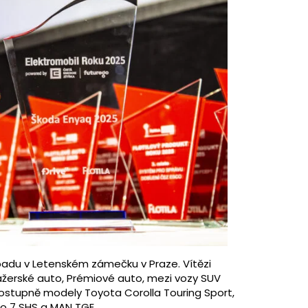
opadu v Letenském zámečku v Praze. Vítězi
ažerské auto, Prémiové auto, mezi vozy SUV
 postupně modely Toyota Corolla Touring Sport,
oo 7 SHS a MAN TGE.