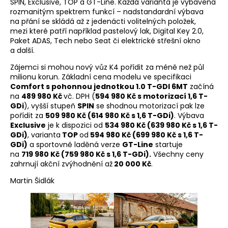
SPIN, Exclusive, TOP a GT-Line. Každá varianta je vybavena
rozmanitým spektrem funkcí – nadstandardní výbava
na přání se skládá až z jedenácti volitelných položek,
mezi které patří například pastelový lak, Digital Key 2.0,
Paket ADAS, Tech nebo Seat či elektrické střešní okno
a další.
Zájemci si mohou nový vůz K4 pořídit za méně než půl
milionu korun. Základní cena modelu ve specifikaci
Comfort s pohonnou jednotkou 1.0 T-GDI 6MT
začíná
na
489 980 Kč
vč. DPH (
594 980 Kč s motorizací 1,6 T-
GDi
), vyšší stupeň
SPIN
se shodnou motorizací pak lze
pořídit za
509 980 Kč (614 980 Kč s 1,6 T-GDi)
. Výbava
Exclusive
je k dispozici od
534 980 Kč (639 980 Kč s 1,6 T-
GDi)
, varianta
TOP
od
594 980 Kč (699 980 Kč s 1,6 T-
GDi)
a sportovně laděná verze
GT-Line
startuje
na
719 980 Kč (759 980 Kč s 1,6 T-GDi).
Všechny ceny
zahrnují akční zvýhodnění až
20 000 Kč
.
Martin Šidlák