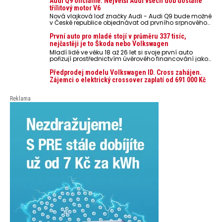
Audi Q9 oficiálně: Největší Audi všech dob dostane
nebo notebooky. Můžou urychlit stárnutí baterií,
třílitový motor V6
poškodit elektroniku a ve výjimečných případech i
Nová vlajková loď značky Audi - Audi Q9 bude možné
zvýšit riziko požáru.
v České republice objednávat od prvního srpnového
týdne 2026, kde budou oznámeny také české ceny.
První auto pro mladé stojí v průměru 337 tisíc,
nejčastěji je to Škoda nebo Volkswagen
Mladí lidé ve věku 18 až 26 let si svoje první auto
pořizují prostřednictvím úvěrového financování jako
ojeté. Je to tak u 93,3 % lidí, jen 6,7 % si pořídí nové
auto. Průměrná pořizovací cena vozu dosahuje 337
Předprodej modelu Volkswagen ID. Cross zahájen.
tisíc korun a průměrná financovaná částka
Zájemci o elektrický crossover zaplatí od 691 000 Kč
přesahuje 251 tisíc korun. Vyplývá to z dat Leasingu
České spořitelny za posledních 10 let (2016–2026).
Reklama