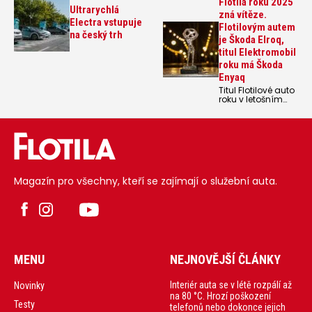
Flotila roku 2025
Ultrarychlá
zná vítěze.
Electra vstupuje
Flotilovým autem
na český trh
je Škoda Elroq,
titul Elektromobil
roku má Škoda
Enyaq
Titul Flotilové auto
roku v letošním
ročníku ankety
Flotila roku 2025
získal model
Škoda Elroq.
Vítězství v anketě
Elektromobil roku
získal model
Škoda Enyaq.
Magazín pro všechny, kteří se zajímají o služební auta.
MENU
NEJNOVĚJŠÍ ČLÁNKY
Interiér auta se v létě rozpálí až
Novinky
na 80 °C. Hrozí poškození
Testy
telefonů nebo dokonce jejich