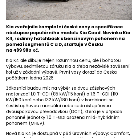
Kia zveřejnila kompletní české ceny a specifikace
nástupce populárního modelu Kia Ceed. Novinka Kia
K4, rodinný hatchback s benzínovým pohonem na
pomezí segmentů C a D, startuje v Česku
na 489 980 Kč.
Kia K4 ale slibuje nejen rozumnou cenu, ale i bohatou
výbavu, sedmiletou záruku Kia a třeba nezávislé zavěšení
kol už v základní výbavě. První vozy dorazí do Česka
počátkem ledna 2026.
Zákazníci budou mít na výběr ze dvou zážehových
motorizací 1.0 T-GDI (85 kW/115 koní) a 1.6 T-GDI (110
kW/150 koní nebo 132 kW/180 koní) v kombinaci se
šestistupňovou manuální nebo sedmistupňovou
dvouspojkovou převodovkou (DCT), která je v případě
pohonné jednotky 1.0 T-GDI osazena mild-hybridním
pohonem (MHEV).
Nová Kia K4 je dostupná v pěti úrovních výbavy: Comfort,