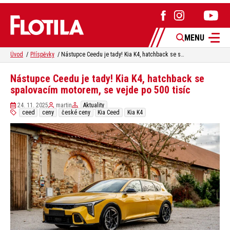
MENU
Úvod
Příspěvky
Nástupce Ceedu je tady! Kia K4, hatchback se spalovacím motorem, se vejde po 500 tisíc
Nástupce Ceedu je tady! Kia K4, hatchback se
spalovacím motorem, se vejde po 500 tisíc
24. 11. 2025
martin
Aktuality
ceed
ceny
české ceny
Kia Ceed
Kia K4