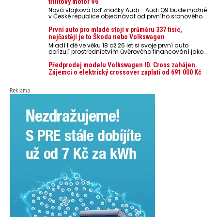
třílitový motor V6
poškodit elektroniku a ve výjimečných případech i
Nová vlajková loď značky Audi - Audi Q9 bude možné
zvýšit riziko požáru.
v České republice objednávat od prvního srpnového
týdne 2026, kde budou oznámeny také české ceny.
První auto pro mladé stojí v průměru 337 tisíc,
nejčastěji je to Škoda nebo Volkswagen
Mladí lidé ve věku 18 až 26 let si svoje první auto
pořizují prostřednictvím úvěrového financování jako
ojeté. Je to tak u 93,3 % lidí, jen 6,7 % si pořídí nové
auto. Průměrná pořizovací cena vozu dosahuje 337
Předprodej modelu Volkswagen ID. Cross zahájen.
tisíc korun a průměrná financovaná částka
Zájemci o elektrický crossover zaplatí od 691 000 Kč
přesahuje 251 tisíc korun. Vyplývá to z dat Leasingu
České spořitelny za posledních 10 let (2016–2026).
Reklama