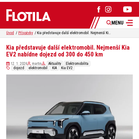
MENU
Úvod
Příspěvky
Kia představuje další elektromobil. Nejmenší Kia EV2 nabídne dojezd od 300 do 450 km
Kia představuje další elektromobil. Nejmenší Kia
EV2 nabídne dojezd od 300 do 450 km
12. 1. 2026
martin
Aktuality
Elektromobilita
dojezd
elektromobil
KIA
Kia EV2