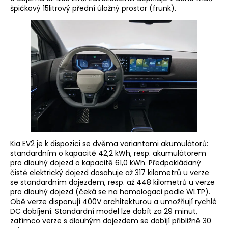
špičkový 15litrový přední úložný prostor (frunk).
Kia EV2 je k dispozici se dvěma variantami akumulátorů:
standardním o kapacitě 42,2 kWh, resp. akumulátorem
pro dlouhý dojezd o kapacitě 61,0 kWh. Předpokládaný
čistě elektrický dojezd dosahuje až 317 kilometrů u verze
se standardním dojezdem, resp. až 448 kilometrů u verze
pro dlouhý dojezd (čeká se na homologaci podle WLTP).
Obě verze disponují 400V architekturou a umožňují rychlé
DC dobíjení. Standardní model lze dobít za 29 minut,
zatímco verze s dlouhým dojezdem se dobíjí přibližně 30