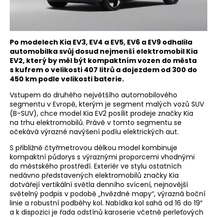
Po modelech Kia EV3, EV4 a EV5, EV6 a EV9 odhalila
automobilka svůj dosud nejmenší elektromobil Kia
EV2, který by měl být kompaktním vozen do města
s kufrem o velikosti 407 litrů a dojezdem od 300 do
450 km podle velikosti baterie.
Vstupem do druhého největšího automobilového
segmentu v Evropě, kterým je segment malých vozů SUV
(B-SUV), chce model Kia EV2 posílit prodeje značky Kia
na trhu elektromobilů. Právě v tomto segmentu se
očekává výrazné navýšení podíu elektrických aut.
S přibližně čtyřmetrovou délkou model kombinuje
kompaktní půdorys s výraznými proporcemi vhodnými
do městského prostředí. Exteriér ve stylu ostatních
nedávno představených elektromobilů značky Kia
dotvářejí vertikální světla denního svícení, nejnovější
světelný podpis v podobě „hvězdné mapy“, výrazná boční
linie a robustní podběhy kol. Nabídka kol sahá od 16 do 19″
a k dispozici je řada odstínů karoserie včetně perleťových