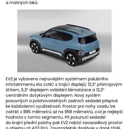
a matných laků.
EV2 je vybaveno nejnovějším systémem palubního
infotainmentu Kia ccNC s trojicí displejů: 12,3″ přístrojovým
štítem, 5,3″ displejem ovládání klimatizace a 12,3″
centrálním dotykovým displejem. Nový systém
posuvných a polohovatelných zadních sedadel přispívá
ke každodenní využitelnosti. Prostor pro nohy vzadu lze
zvětšit z 885 milimetrů až na 958 milimetrů, což je nejlepší
hodnota v tomto segmentu. Při posunutí sedadel
do krajní přední polohy pak EV2 nabízí zavazadlový prostor
o objemu až 403 litrů. Zavazadelník doplňuje v dané třídě