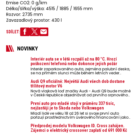
Emise CO2: 0 g/km
Délka/šířka/výška: 4515 / 1885 / 1655 mm
Rozvor: 2735 mm
Zavazadlový prostor: 430 l
SDÍLET:
NOVINKY
Interiér auta se v létě rozpálí až na 80 °C. Hrozí
poškození telefonů nebo dokonce jejich požár
Interiér zaparkovaného auta, zejména palubní deska,
se na přímém slunci může během letních veder
rozpálit až na 80 °C. Takové teploty představují
nebezpečí pro odložené mobilní telefony, powerbanky
Audi Q9 oficiálně: Největší Audi všech dob dostane
nebo notebooky. Můžou urychlit stárnutí baterií,
třílitový motor V6
poškodit elektroniku a ve výjimečných případech i
Nová vlajková loď značky Audi - Audi Q9 bude možné
zvýšit riziko požáru.
v České republice objednávat od prvního srpnového
týdne 2026, kde budou oznámeny také české ceny.
První auto pro mladé stojí v průměru 337 tisíc,
nejčastěji je to Škoda nebo Volkswagen
Mladí lidé ve věku 18 až 26 let si svoje první auto
pořizují prostřednictvím úvěrového financování jako
ojeté. Je to tak u 93,3 % lidí, jen 6,7 % si pořídí nové
auto. Průměrná pořizovací cena vozu dosahuje 337
Předprodej modelu Volkswagen ID. Cross zahájen.
tisíc korun a průměrná financovaná částka
Zájemci o elektrický crossover zaplatí od 691 000 Kč
přesahuje 251 tisíc korun. Vyplývá to z dat Leasingu