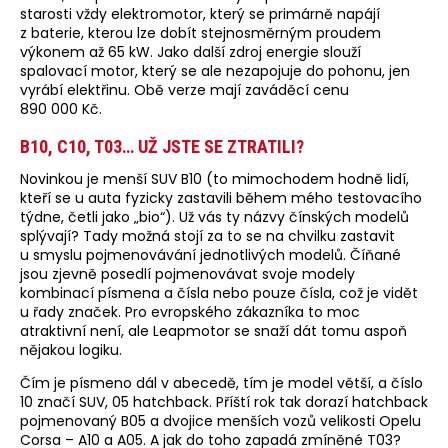
starosti vždy elektromotor, který se primárně napájí
z baterie, kterou lze dobít stejnosměrným proudem
výkonem až 65 kW. Jako další zdroj energie slouží
spalovací motor, který se ale nezapojuje do pohonu, jen
vyrábí elektřinu. Obě verze mají zaváděcí cenu
890 000 Kč.
B10, C10, T03… UŽ JSTE SE ZTRATILI?
Novinkou je menší SUV B10 (to mimochodem hodně lidí,
kteří se u auta fyzicky zastavili během mého testovacího
týdne, četli jako „bio“). Už vás ty názvy čínských modelů
splývají? Tady možná stojí za to se na chvilku zastavit
u smyslu pojmenovávání jednotlivých modelů. Číňané
jsou zjevně posedlí pojmenovávat svoje modely
kombinací písmena a čísla nebo pouze čísla, což je vidět
u řady značek. Pro evropského zákazníka to moc
atraktivní není, ale Leapmotor se snaží dát tomu aspoň
nějakou logiku.
Čím je písmeno dál v abecedě, tím je model větší, a číslo
10 značí SUV, 05 hatchback. Příští rok tak dorazí hatchback
pojmenovaný B05 a dvojice menších vozů velikosti Opelu
Corsa – A10 a A05. A jak do toho zapadá zmíněné T03?