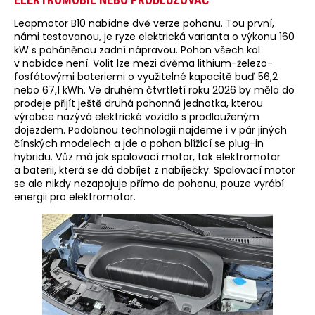
Leapmotor B10 nabídne dvě verze pohonu. Tou první,
námi testovanou, je ryze elektrická varianta o výkonu 160
kW s poháněnou zadní nápravou. Pohon všech kol
v nabídce není. Volit lze mezi dvěma lithium-železo-
fosfátovými bateriemi o využitelné kapacitě buď 56,2
nebo 67,1 kWh. Ve druhém čtvrtletí roku 2026 by měla do
prodeje přijít ještě druhá pohonná jednotka, kterou
výrobce nazývá elektrické vozidlo s prodlouženým
dojezdem. Podobnou technologii najdeme i v pár jiných
čínských modelech a jde o pohon blížící se plug-in
hybridu. Vůz má jak spalovací motor, tak elektromotor
a baterii, která se dá dobíjet z nabíječky. Spalovací motor
se ale nikdy nezapojuje přímo do pohonu, pouze vyrábí
energii pro elektromotor.