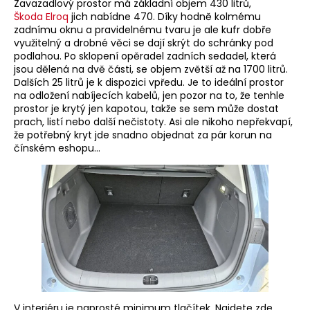
Zavazadlový prostor má základní objem 430 litrů,
Škoda Elroq
jich nabídne 470. Díky hodně kolmému
zadnímu oknu a pravidelnému tvaru je ale kufr dobře
využitelný a drobné věci se dají skrýt do schránky pod
podlahou. Po sklopení opěradel zadních sedadel, která
jsou dělená na dvě části, se objem zvětší až na 1700 litrů.
Dalších 25 litrů je k dispozici vpředu. Je to ideální prostor
na odložení nabíjecích kabelů, jen pozor na to, že tenhle
prostor je krytý jen kapotou, takže se sem může dostat
prach, listí nebo další nečistoty. Asi ale nikoho nepřekvapí,
že potřebný kryt jde snadno objednat za pár korun na
čínském eshopu…
V interiéru je naprosté minimum tlačítek. Najdete zde