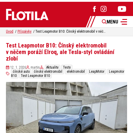
MENU
Úvod
Příspěvky
Test Leapmotor B10: Čínský elektromobil v něčem poráží Elroq, ale Tesla-styl ovládání zlobí
Test Leapmotor B10: Čínský elektromobil
v něčem poráží Elroq, ale Tesla-styl ovládání
zlobí
12. 1. 2026
martin
Aktuality
Testy
čínské auto
čínský elektromobil
elektromobil
LeapMotor
Leapmotor
B10
Test Leapmotor B10