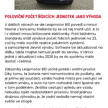
POLOVIČNÍ POČET ŘÍDICÍCH JEDNOTEK JAKO VÝHODA
V dalších věcech se ale Leapmotor B10 povedl a mnozí
hlavně z koncernu Stellantis by se od něj mohli učit. A to
i v oblasti mnou kritizované elektroniky. Proti běžnému
standardu snížil výrobce počet řídicích jednotek na 23,
což by mělo zrychlit reakce palubních systémů
a samozřejmě zlevnit výrobu. Software lze aktualizovat na
dálku, takže majitel nemusí jezdit do servisu. V rámci
jedné z aktualizací roku 2026 by se do systému měla
dostat i čeština.
Zákazníky Leapmotor B10 určitě potěší i vnitřní prostor.
Díky tomu, že baterie není namontována do podlahy, ale
je přímo její součástí, vzniklo hodně místa pro cestující ve
svislém směru, a auto na tom rozhodně není špatně ani
v tom podélném. Zkrátka cestující vpředu ani vzadu
nebudou trpět nedostatkem prostoru. Snad jedinou
drobnou výhradou je, že zadní sedadla nemají vlastní
světlo ve stropě.