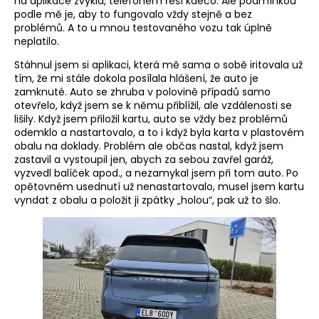
na aplikace zvyklá, telefonem řeší kdeco. Ale podmínkou
podle mě je, aby to fungovalo vždy stejně a bez
problémů. A to u mnou testovaného vozu tak úplně
neplatilo.
Stáhnul jsem si aplikaci, která mě sama o sobě iritovala už
tím, že mi stále dokola posílala hlášení, že auto je
zamknuté. Auto se zhruba v polovině případů samo
otevřelo, když jsem se k němu přiblížil, ale vzdálenosti se
lišily. Když jsem přiložil kartu, auto se vždy bez problémů
odemklo a nastartovalo, a to i když byla karta v plastovém
obalu na doklady. Problém ale občas nastal, když jsem
zastavil a vystoupil jen, abych za sebou zavřel garáž,
vyzvedl balíček apod., a nezamykal jsem při tom auto. Po
opětovném usednutí už nenastartovalo, musel jsem kartu
vyndat z obalu a položit ji zpátky „holou“, pak už to šlo.