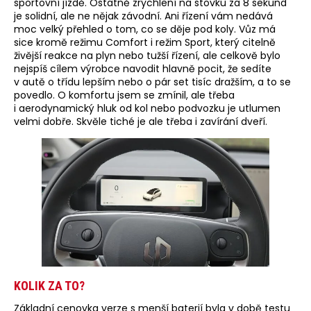
sportovní jízdě. Ostatně zrychlení na stovku za 8 sekund
je solidní, ale ne nějak závodní. Ani řízení vám nedává
moc velký přehled o tom, co se děje pod koly. Vůz má
sice kromě režimu Comfort i režim Sport, který citelně
živější reakce na plyn nebo tužší řízení, ale celkově bylo
nejspíš cílem výrobce navodit hlavně pocit, že sedíte
v autě o třídu lepším nebo o pár set tisíc dražším, a to se
povedlo. O komfortu jsem se zmínil, ale třeba
i aerodynamický hluk od kol nebo podvozku je utlumen
velmi dobře. Skvěle tiché je ale třeba i zavírání dveří.
KOLIK ZA TO?
Základní cenovka verze s menší baterií byla v době testu