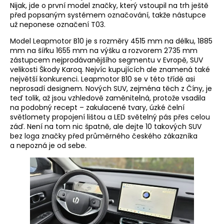
Nijak, jde o první model značky, který vstoupil na trh ještě
před popsaným systémem označování, takže nástupce
už neponese označení T03.
Model Leapmotor B10 je s rozměry 4515 mm na délku, 1885
mm na šířku 1655 mm na výšku a rozvorem 2735 mm
zástupcem nejprodávanějšího segmentu v Evropě, SUV
velikosti Škody Karoq. Nejvíc kupujících ale znamená také
největší konkurenci. Leapmotor B10 se v této třídě asi
neprosadí designem. Nových SUV, zejména těch z Číny, je
teď tolik, až jsou vzhledově zaměnitelná, protože vsadila
na podobný recept – zakulacené tvary, úzké čelní
světlomety propojení lištou a LED světelný pás přes celou
záď. Není na tom nic špatně, ale dejte 10 takových SUV
bez loga značky před průměrného českého zákazníka
a nepozná je od sebe.