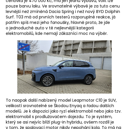
cenovka je 470 000 Kč, má jen jednu výbavu, volit lze
pouze barvu laku. Ve srovnatelné výbavě je za tuto cenu
levnější než zmíněná Dacia Spring i než nový BYD Dolphin
Surf. T03 má od prvních testerů rozporuplné reakce, já
patřím spíš mezi jeho fanoušky, hlavně proto, že jde
o jednoduché auto v té nejlevnější kategorii
elektromobilů, kde nemají zákazníci moc na výběr.
To naopak další nabízený model Leapmotor C10 je SUV,
velikostí srovnatelné se Škodou Enyaq a řadou dalších
modelů. Je k dispozici jako ryzí elektromobil nebo jako tzv.
elektromobil s prodlužovačem dojezdu. To je systém,
který se asi nejvíc blíží plug-in hybridu, ovšem rozdíl je
v tom, že spalovací motor nikdy nepohání kola. To má na