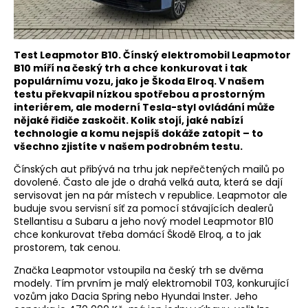
Test Leapmotor B10. Čínský elektromobil Leapmotor
B10 míří na český trh a chce konkurovat i tak
populárnímu vozu, jako je Škoda Elroq. V našem
testu překvapil nízkou spotřebou a prostorným
interiérem, ale moderní Tesla-styl ovládání může
nějaké řidiče zaskočit. Kolik stojí, jaké nabízí
technologie a komu nejspíš dokáže zatopit – to
všechno zjistíte v našem podrobném testu.
Čínských aut přibývá na trhu jak nepřečtených mailů po
dovolené. Často ale jde o drahá velká auta, která se dají
servisovat jen na pár místech v republice. Leapmotor ale
buduje svou servisní síť za pomocí stávajících dealerů
Stellantisu a Subaru a jeho nový model Leapmotor B10
chce konkurovat třeba domácí Škodě Elroq, a to jak
prostorem, tak cenou.
Značka Leapmotor vstoupila na český trh se dvěma
modely. Tím prvním je malý elektromobil T03, konkurující
vozům jako Dacia Spring nebo Hyundai Inster. Jeho