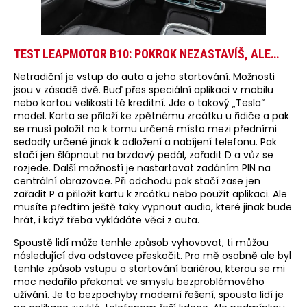
TEST LEAPMOTOR B10: POKROK NEZASTAVÍŠ, ALE…
Netradiční je vstup do auta a jeho startování. Možnosti
jsou v zásadě dvě. Buď přes speciální aplikaci v mobilu
nebo kartou velikosti té kreditní. Jde o takový „Tesla“
model. Karta se přiloží ke zpětnému zrcátku u řidiče a pak
se musí položit na k tomu určené místo mezi předními
sedadly určené jinak k odložení a nabíjení telefonu. Pak
stačí jen šlápnout na brzdový pedál, zařadit D a vůz se
rozjede. Další možností je nastartovat zadáním PIN na
centrální obrazovce. Při odchodu pak stačí zase jen
zařadit P a přiložit kartu k zrcátku nebo použít aplikaci. Ale
musíte předtím ještě taky vypnout audio, které jinak bude
hrát, i když třeba vykládáte věci z auta.
Spoustě lidí může tenhle způsob vyhovovat, ti můžou
následující dva odstavce přeskočit. Pro mě osobně ale byl
tenhle způsob vstupu a startování bariérou, kterou se mi
moc nedařilo překonat ve smyslu bezproblémového
užívání. Je to bezpochyby moderní řešení, spousta lidí je