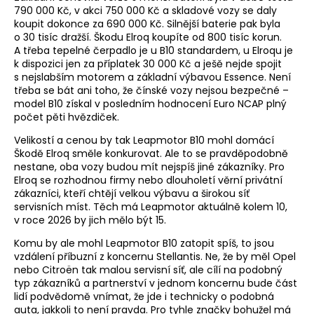
790 000 Kč, v akci 750 000 Kč a skladové vozy se daly
koupit dokonce za 690 000 Kč. Silnější baterie pak byla
o 30 tisíc dražší. Škodu Elroq koupíte od 800 tisíc korun.
A třeba tepelné čerpadlo je u B10 standardem, u Elroqu je
k dispozici jen za příplatek 30 000 Kč a ješě nejde spojit
s nejslabším motorem a základní výbavou Essence. Není
třeba se bát ani toho, že čínské vozy nejsou bezpečné –
model B10 získal v posledním hodnocení Euro NCAP plný
počet pěti hvězdiček.
Velikostí a cenou by tak Leapmotor B10 mohl domácí
Škodě Elroq směle konkurovat. Ale to se pravděpodobně
nestane, oba vozy budou mít nejspíš jiné zákazníky. Pro
Elroq se rozhodnou firmy nebo dlouholetí věrní privátní
zákazníci, kteří chtějí velkou výbavu a širokou síť
servisních míst. Těch má Leapmotor aktuálně kolem 10,
v roce 2026 by jich mělo být 15.
Komu by ale mohl Leapmotor B10 zatopit spíš, to jsou
vzdálení příbuzní z koncernu Stellantis. Ne, že by měl Opel
nebo Citroën tak malou servisní síť, ale cílí na podobný
typ zákazníků a partnerství v jednom koncernu bude část
lidí podvědomě vnímat, že jde i technicky o podobná
auta, jakkoli to není pravda. Pro tyhle značky bohužel má