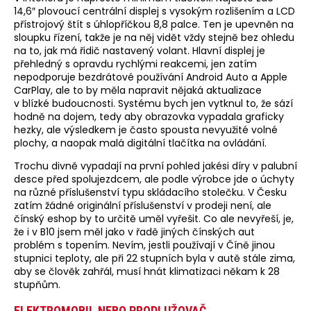
14,6″ plovoucí centrální displej s vysokým rozlišením a LCD
přístrojový štít s úhlopříčkou 8,8 palce. Ten je upevněn na
sloupku řízení, takže je na něj vidět vždy stejně bez ohledu
na to, jak má řidič nastavený volant. Hlavní displej je
přehledný s opravdu rychlými reakcemi, jen zatím
nepodporuje bezdrátové používání Android Auto a Apple
CarPlay, ale to by měla napravit nějaká aktualizace
v blízké budoucnosti. Systému bych jen vytknul to, že sází
hodně na dojem, tedy aby obrazovka vypadala graficky
hezky, ale výsledkem je často spousta nevyužité volné
plochy, a naopak malá digitální tlačítka na ovládání.
Trochu divně vypadají na první pohled jakési díry v palubní
desce před spolujezdcem, ale podle výrobce jde o úchyty
na různé příslušenství typu skládacího stolečku. V Česku
zatím žádné originální příslušenství v prodeji není, ale
čínský eshop by to určitě uměl vyřešit. Co ale nevyřeší, je,
že i v B10 jsem měl jako v řadě jiných čínských aut
problém s topením. Nevím, jestli používají v Číně jinou
stupnici teploty, ale při 22 stupních byla v autě stále zima,
aby se člověk zahřál, musí hnát klimatizaci někam k 28
stupňům.
ELEKTROMOBIL NEBO PRODLUŽOVAČ