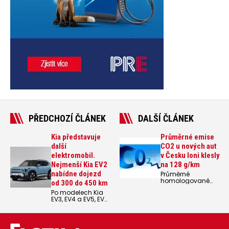
PŘEDCHOZÍ ČLÁNEK
DALŠÍ ČLÁNEK
Kia představuje
Průměrné emise
další
CO2 u nových aut
elektromobil.
v Česku loni klesly
Nejmenší Kia EV2
na 128 g/km
nabídne dojezd
Průměrné
homologované
od 300 do 450 km
emise CO₂ nově
Po modelech Kia
registrovaných
EV3, EV4 a EV5, EV6
osobních vozidel v
a EV9 odhalila
České republice v
automobilka svůj
roce 2025
dosud nejmenší
meziročně klesly o
elektromobil Kia
5 g/km na