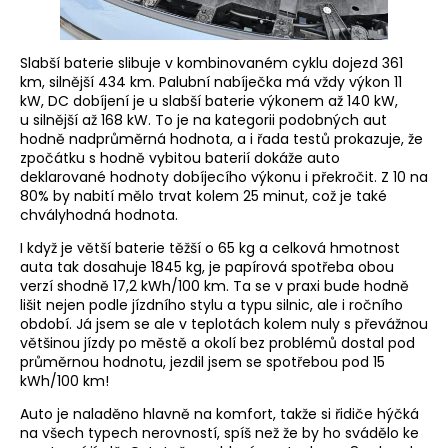
Slabší baterie slibuje v kombinovaném cyklu dojezd 361
km, silnější 434 km. Palubní nabíječka má vždy výkon 11
kW, DC dobíjení je u slabší baterie výkonem až 140 kW,
u silnější až 168 kW. To je na kategorii podobných aut
hodně nadprůměrná hodnota, a i řada testů prokazuje, že
zpočátku s hodně vybitou baterií dokáže auto
deklarované hodnoty dobíjecího výkonu i překročit. Z 10 na
80% by nabití mělo trvat kolem 25 minut, což je také
chvályhodná hodnota.
I když je větší baterie těžší o 65 kg a celková hmotnost
auta tak dosahuje 1845 kg, je papírová spotřeba obou
verzí shodně 17,2 kWh/100 km. Ta se v praxi bude hodně
lišit nejen podle jízdního stylu a typu silnic, ale i ročního
období. Já jsem se ale v teplotách kolem nuly s převážnou
většinou jízdy po městě a okolí bez problémů dostal pod
průměrnou hodnotu, jezdil jsem se spotřebou pod 15
kWh/100 km!
Auto je naladěno hlavně na komfort, takže si řidiče hýčká
na všech typech nerovností, spíš než že by ho svádělo ke