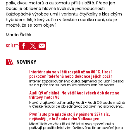
paliv, dvou motorů a automatu příliš složitá. Přece jen
Dacia je oblíbená hlavně kvůli své jednoduchosti.
Každopádně výrobce umí i variantu čtyřkolky s klasickým
hybridem 155, který zatím v českém ceníku není, ale je
možné, že se tam objeví.
Martin Šidlák
SDÍLET:
NOVINKY
Interiér auta se v létě rozpálí až na 80 °C. Hrozí
poškození telefonů nebo dokonce jejich požár
Interiér zaparkovaného auta, zejména palubní deska,
se na přímém slunci může během letních veder
rozpálit až na 80 °C. Takové teploty představují
nebezpečí pro odložené mobilní telefony, powerbanky
Audi Q9 oficiálně: Největší Audi všech dob dostane
nebo notebooky. Můžou urychlit stárnutí baterií,
třílitový motor V6
poškodit elektroniku a ve výjimečných případech i
Nová vlajková loď značky Audi - Audi Q9 bude možné
zvýšit riziko požáru.
v České republice objednávat od prvního srpnového
týdne 2026, kde budou oznámeny také české ceny.
První auto pro mladé stojí v průměru 337 tisíc,
nejčastěji je to Škoda nebo Volkswagen
Mladí lidé ve věku 18 až 26 let si svoje první auto
pořizují prostřednictvím úvěrového financování jako