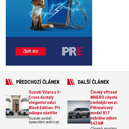
PŘEDCHOZÍ ČLÁNEK
DALŠÍ ČLÁNEK
Suzuki Vitara a S-
Čínský offroad
Cross dostaly
MHERO chystá
elegantní edici
civilnější verzi.
Black Edition. Při
Pětimetrový
nákupu ušetříte
model 817
nabídne výkon
Suzuki uvádí
speciální edici pro
542 kW
svoje modely
Čínská značka