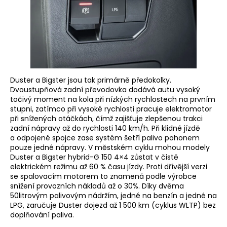
Duster a Bigster jsou tak primárně předokolky.
Dvoustupňová zadní převodovka dodává autu vysoký
točivý moment na kola při nízkých rychlostech na prvním
stupni, zatímco při vysoké rychlosti pracuje elektromotor
při snížených otáčkách, čímž zajišťuje zlepšenou trakci
zadní nápravy až do rychlosti 140 km/h. Při klidné jízdě
a odpojené spojce zase systém šetří palivo pohonem
pouze jedné nápravy. V městském cyklu mohou modely
Duster a Bigster hybrid-G 150 4×4 zůstat v čistě
elektrickém režimu až 60 % času jízdy. Proti dřívější verzi
se spalovacím motorem to znamená podle výrobce
snížení provozních nákladů až o 30%. Díky dvěma
50litrovým palivovým nádržím, jedné na benzín a jedné na
LPG, zaručuje Duster dojezd až 1 500 km (cyklus WLTP) bez
doplňování paliva.