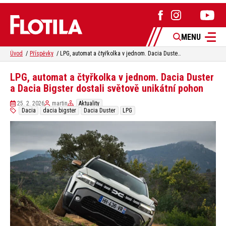
MENU
Úvod
Příspěvky
LPG, automat a čtyřkolka v jednom. Dacia Duster a Dacia Bigster dostali světově unikátní pohon
LPG, automat a čtyřkolka v jednom. Dacia Duster
a Dacia Bigster dostali světově unikátní pohon
25. 2. 2026
martin
Aktuality
Dacia
dacia bigster
Dacia Duster
LPG