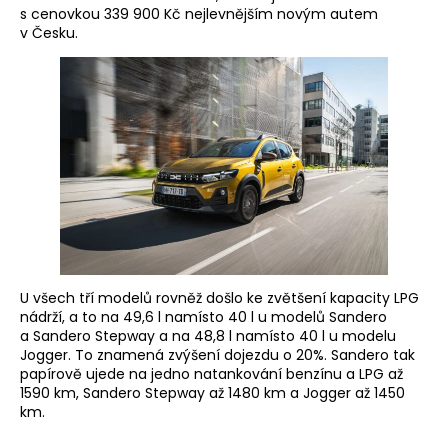
s cenovkou 339 900 Kč nejlevnějším novým autem
v Česku.
U všech tří modelů rovněž došlo ke zvětšení kapacity LPG
nádrží, a to na 49,6 l namísto 40 l u modelů Sandero
a Sandero Stepway a na 48,8 l namísto 40 l u modelu
Jogger. To znamená zvýšení dojezdu o 20%. Sandero tak
papírově ujede na jedno natankování benzínu a LPG až
1590 km, Sandero Stepway až 1480 km a Jogger až 1450
km.