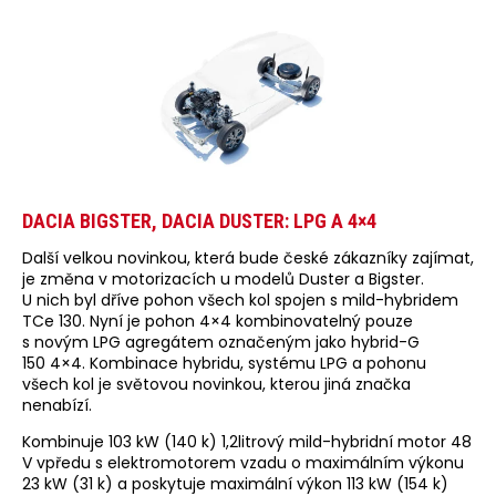
DACIA BIGSTER, DACIA DUSTER: LPG A 4×4
Další velkou novinkou, která bude české zákazníky zajímat,
je změna v motorizacích u modelů Duster a Bigster.
U nich byl dříve pohon všech kol spojen s mild-hybridem
TCe 130. Nyní je pohon 4×4 kombinovatelný pouze
s novým LPG agregátem označeným jako hybrid-G
150 4×4. Kombinace hybridu, systému LPG a pohonu
všech kol je světovou novinkou, kterou jiná značka
nenabízí.
Kombinuje 103 kW (140 k) 1,2litrový mild-hybridní motor 48
V vpředu s elektromotorem vzadu o maximálním výkonu
23 kW (31 k) a poskytuje maximální výkon 113 kW (154 k)