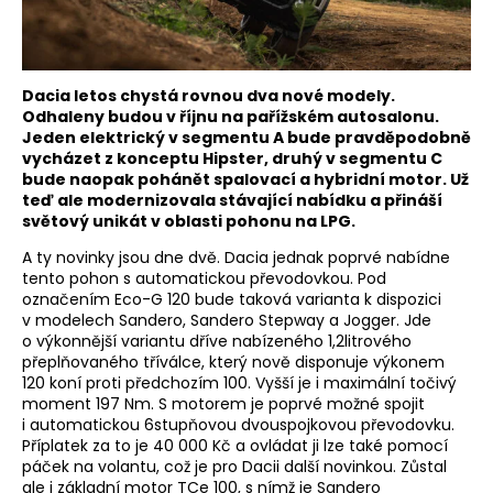
Dacia letos chystá rovnou dva nové modely.
Odhaleny budou v říjnu na pařížském autosalonu.
Jeden elektrický v segmentu A bude pravděpodobně
vycházet z konceptu Hipster, druhý v segmentu C
bude naopak pohánět spalovací a hybridní motor. Už
teď ale modernizovala stávající nabídku a přináší
světový unikát v oblasti pohonu na LPG.
A ty novinky jsou dne dvě. Dacia jednak poprvé nabídne
tento pohon s automatickou převodovkou. Pod
označením Eco-G 120 bude taková varianta k dispozici
v modelech Sandero, Sandero Stepway a Jogger. Jde
o výkonnější variantu dříve nabízeného 1,2litrového
přeplňovaného tříválce, který nově disponuje výkonem
120 koní proti předchozím 100. Vyšší je i maximální točivý
moment 197 Nm. S motorem je poprvé možné spojit
i automatickou 6stupňovou dvouspojkovou převodovku.
Příplatek za to je 40 000 Kč a ovládat ji lze také pomocí
páček na volantu, což je pro Dacii další novinkou. Zůstal
ale i základní motor TCe 100, s nímž je Sandero