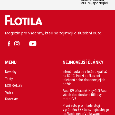
Vitara a S-Cross.
MHERO, spadající
Suzuki Black
pod Dongfeng,
Edition vychází
přivezla loni na
z nejvyššího
český trh extrémní
výbavového
off-road MHERO
stupně Elegance a
917 s výkonem
za stávající cenu
přes 1000 koní.
přináší odlišně
Letos chystá
zbarvení exteriéru i
civilnější slabší
interiéru a nové
Magazín pro všechny, kteří se zajímají o služební auta.
verzi MHERO 817 s
barevné
plug-in hybridním
provedení
pohonem, která je
karoserie u
ale paradoxně
modelu S-Cross.
delší.
MENU
NEJNOVĚJŠÍ ČLÁNKY
Interiér auta se v létě rozpálí až
Novinky
na 80 °C. Hrozí poškození
Testy
telefonů nebo dokonce jejich
požár
ECO RALLYE
Audi Q9 oficiálně: Největší Audi
Videa
všech dob dostane třílitový
motor V6
Kontakty
První auto pro mladé stojí
v průměru 337 tisíc, nejčastěji je
to Škoda nebo Volkswagen