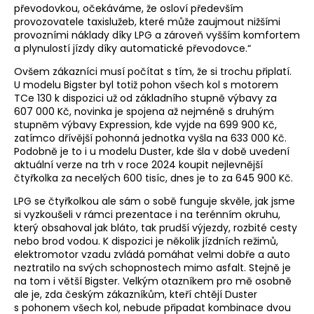
převodovkou, očekáváme, že osloví především
provozovatele taxislužeb, které může zaujmout nižšími
provozními náklady díky LPG a zároveň vyšším komfortem
a plynulostí jízdy díky automatické převodovce.“
Ovšem zákazníci musí počítat s tím, že si trochu připlatí.
U modelu Bigster byl totiž pohon všech kol s motorem
TCe 130 k dispozici už od základního stupně výbavy za
607 000 Kč, novinka je spojena až nejméně s druhým
stupněm výbavy Expression, kde vyjde na 699 900 Kč,
zatímco dřívější pohonná jednotka vyšla na 633 000 Kč.
Podobně je to i u modelu Duster, kde šla v době uvedení
aktuální verze na trh v roce 2024 koupit nejlevnější
čtyřkolka za necelých 600 tisíc, dnes je to za 645 900 Kč.
LPG se čtyřkolkou ale sám o sobě funguje skvěle, jak jsme
si vyzkoušeli v rámci prezentace i na terénním okruhu,
který obsahoval jak bláto, tak prudší výjezdy, rozbité cesty
nebo brod vodou. K dispozici je několik jízdních režimů,
elektromotor vzadu zvládá pomáhat velmi dobře a auto
neztratilo na svých schopnostech mimo asfalt. Stejně je
na tom i větší Bigster. Velkým otazníkem pro mě osobně
ale je, zda českým zákazníkům, kteří chtějí Duster
s pohonem všech kol, nebude připadat kombinace dvou