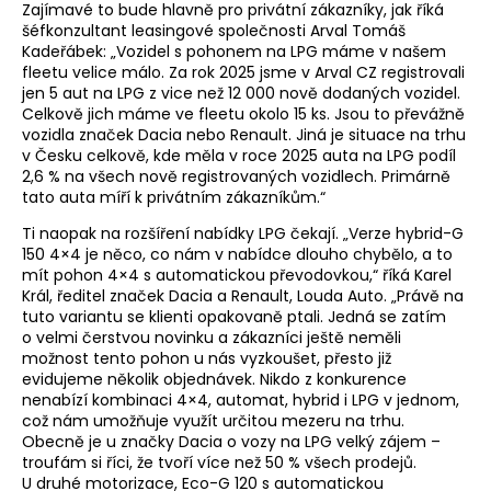
Zajímavé to bude hlavně pro privátní zákazníky, jak říká
šéfkonzultant leasingové společnosti Arval Tomáš
Kadeřábek: „Vozidel s pohonem na LPG máme v našem
fleetu velice málo. Za rok 2025 jsme v Arval CZ registrovali
jen 5 aut na LPG z vice než 12 000 nově dodaných vozidel.
Celkově jich máme ve fleetu okolo 15 ks. Jsou to převážně
vozidla značek Dacia nebo Renault. Jiná je situace na trhu
v Česku celkově, kde měla v roce 2025 auta na LPG podíl
2,6 % na všech nově registrovaných vozidlech. Primárně
tato auta míří k privátním zákazníkům.“
Ti naopak na rozšíření nabídky LPG čekají. „Verze hybrid-G
150 4×4 je něco, co nám v nabídce dlouho chybělo, a to
mít pohon 4×4 s automatickou převodovkou,“ říká Karel
Král, ředitel značek Dacia a Renault, Louda Auto. „Právě na
tuto variantu se klienti opakovaně ptali. Jedná se zatím
o velmi čerstvou novinku a zákazníci ještě neměli
možnost tento pohon u nás vyzkoušet, přesto již
evidujeme několik objednávek. Nikdo z konkurence
nenabízí kombinaci 4×4, automat, hybrid i LPG v jednom,
což nám umožňuje využít určitou mezeru na trhu.
Obecně je u značky Dacia o vozy na LPG velký zájem –
troufám si říci, že tvoří více než 50 % všech prodejů.
U druhé motorizace, Eco-G 120 s automatickou