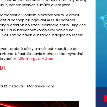
inut, během kterých si může ověřit jízdní
radenství v oblasti elektromobility. V areálu
dět a pochopit fungování AC i DC nabíjecí
iky a efektivního řízení elektrické flotily. Díky více
 SECTRON nabídnout komplexní pohled na
 vozu až po návrh a instalaci nabíjecího řešení
tvení, drobné dárky a možnost zapojit se do
a víkend. Účastníci navíc mohou získat výhodné
nic značek
OlifeEnergy
a
Mybox
.
ŽÍ.
la 12, Ostrava – Mariánské Hory