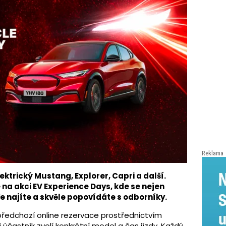
Reklama
ektrický Mustang, Explorer, Capri a další.
a akci EV Experience Days, kde se nejen
ře najíte a skvěle popovídáte s odborníky.
 předchozí online rezervace prostřednictvím
 účastník zvolí konkrétní model a čas jízdy. Každý