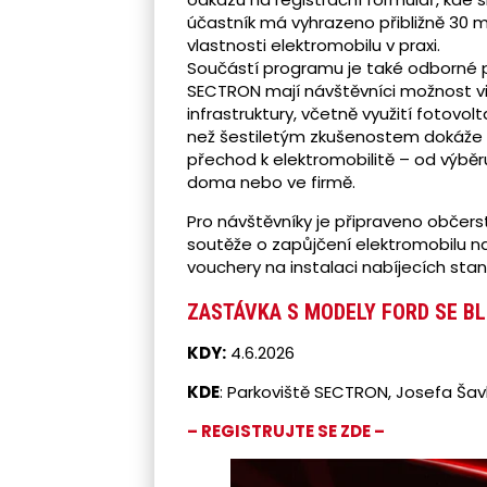
účastník má vyhrazeno přibližně 30 m
vlastnosti elektromobilu v praxi.
Součástí programu je také odborné po
SECTRON mají návštěvníci možnost vi
infrastruktury, včetně využití fotovolta
než šestiletým zkušenostem dokáže
přechod k elektromobilitě – od výběru
doma nebo ve firmě.
Pro návštěvníky je připraveno občers
soutěže o zapůjčení elektromobilu n
vouchery na instalaci nabíjecích sta
ZASTÁVKA S MODELY FORD SE BLÍ
KDY:
4.6.2026
KDE
: Parkoviště SECTRON, Josefa Šav
– REGISTRUJTE SE ZDE –