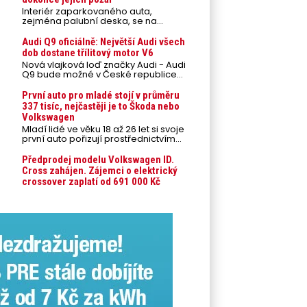
Interiér zaparkovaného auta,
zejména palubní deska, se na
přímém slunci může během letních
veder rozpálit až na 80 °C. Takové
Audi Q9 oficiálně: Největší Audi všech
teploty představují nebezpečí pro
dob dostane třílitový motor V6
odložené mobilní telefony,
Nová vlajková loď značky Audi - Audi
powerbanky nebo notebooky. Můžou
Q9 bude možné v České republice
urychlit stárnutí baterií, poškodit
objednávat od prvního srpnového
elektroniku a ve výjimečných
týdne 2026, kde budou oznámeny
První auto pro mladé stojí v průměru
případech i zvýšit riziko požáru.
také české ceny.
337 tisíc, nejčastěji je to Škoda nebo
Volkswagen
Mladí lidé ve věku 18 až 26 let si svoje
první auto pořizují prostřednictvím
úvěrového financování jako ojeté. Je
to tak u 93,3 % lidí, jen 6,7 % si pořídí
Předprodej modelu Volkswagen ID.
nové auto. Průměrná pořizovací
Cross zahájen. Zájemci o elektrický
cena vozu dosahuje 337 tisíc korun a
crossover zaplatí od 691 000 Kč
průměrná financovaná částka
přesahuje 251 tisíc korun. Vyplývá to z
dat Leasingu České spořitelny za
posledních 10 let (2016–2026).