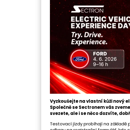
Vyzkoušejte na vlastní kůži nový el
Společně se Sectronem vás zveme n
svezete, ale i se něco dozvíte, dob
Testovací jízdy probíhají na základě
odkazu na registrační formulář, kde si