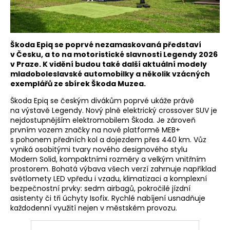
Škoda Epiq se poprvé nezamaskovaná představí
v Česku, a to na motoristické slavnosti Legendy 2026
v Praze. K vidění budou také další aktuální modely
mladoboleslavské automobilky a několik vzácných
exemplářů ze sbírek Škoda Muzea.
Škoda Epiq se českým divákům poprvé ukáže právě
na výstavě Legendy. Nový plně elektrický crossover SUV je
nejdostupnějším elektromobilem Škoda. Je zároveň
prvním vozem značky na nové platformě MEB+
s pohonem předních kol a dojezdem přes 440 km. Vůz
vyniká osobitými tvary nového designového stylu
Modern Solid, kompaktními rozměry a velkým vnitřním
prostorem. Bohatá výbava všech verzí zahrnuje například
světlomety LED vpředu i vzadu, klimatizaci a komplexní
bezpečnostní prvky: sedm airbagů, pokročilé jízdní
asistenty či tři úchyty Isofix. Rychlé nabíjení usnadňuje
každodenní využití nejen v městském provozu.