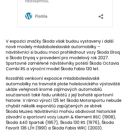
V expozici značky Škoda však budou vystaveny i další
nové modely mladoboleslavské automobilky –
návštěvníci si budou moci prohlédnout vozy Škoda Elroq
a Škoda Enyaq v provedení pro modelový rok 2027.
Sportovně zaměřené návštěvníky potěší Škoda Octavia
Combi RS a výroční model Škoda Fabia 130 let.
Rozsáhlá venkovní expozice mladoboleslavské
automobilky na travnaté ploše holešovického výstaviště
ukáže veřejnosti kromě zajímavých automobilů
současnosti také řadu unikátů z její bohaté sportovní
historie. V rámci výročí 125 let Škoda Motorsportu nebude
chybět několik exponátů zapůjčených ze sbírek
Škoda Muzea. Návštěvníci mohou obdivovat historické
závodní a sportovní vozy Laurin & Klement BSC (1908),
Škoda 440 Spartak (1957), Škoda 130 RS (1976), Škoda
Favorit 136 L/H (1991) a Škoda Fabia WRC (2003).