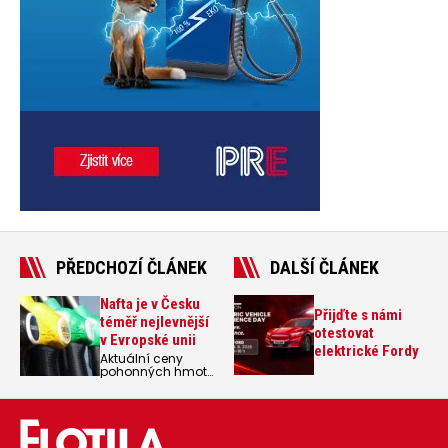
PŘEDCHOZÍ ČLÁNEK
DALŠÍ ČLÁNEK
Nafta je v Česku
Přijďte s námi
téměř nejlevnější
otestovat
v Evropské unii
elektrické Fordy
Aktuální ceny
pohonných hmot
mají napříč EU
značný rozptyl.
Dobrou zprávou je,
že Česko patří
zejména u nafty k