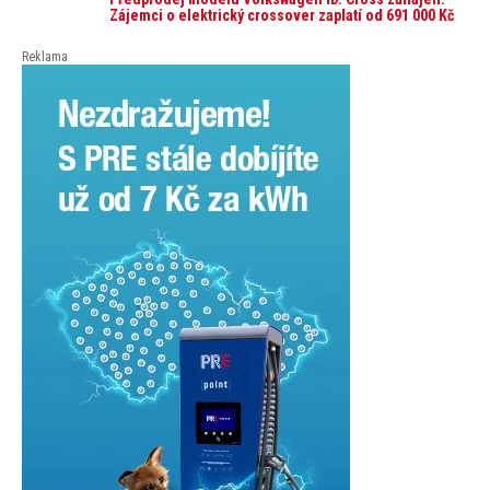
tisíc korun a průměrná financovaná částka
Zájemci o elektrický crossover zaplatí od 691 000 Kč
přesahuje 251 tisíc korun. Vyplývá to z dat Leasingu
České spořitelny za posledních 10 let (2016–2026).
Reklama