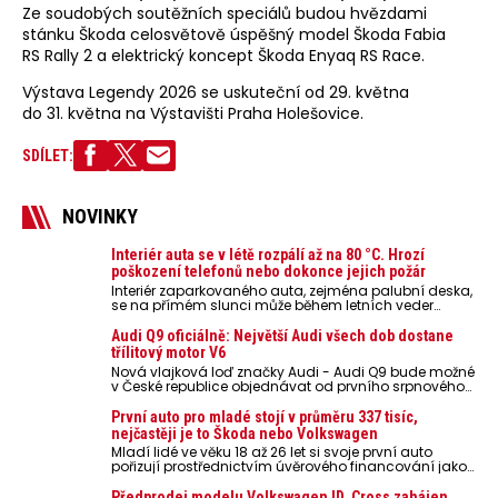
Ze soudobých soutěžních speciálů budou hvězdami
stánku Škoda celosvětově úspěšný model Škoda Fabia
RS Rally 2 a elektrický koncept Škoda Enyaq RS Race.
Výstava Legendy 2026 se uskuteční od 29. května
do 31. května na Výstavišti Praha Holešovice.
SDÍLET:
NOVINKY
Interiér auta se v létě rozpálí až na 80 °C. Hrozí
poškození telefonů nebo dokonce jejich požár
Interiér zaparkovaného auta, zejména palubní deska,
se na přímém slunci může během letních veder
rozpálit až na 80 °C. Takové teploty představují
nebezpečí pro odložené mobilní telefony, powerbanky
Audi Q9 oficiálně: Největší Audi všech dob dostane
nebo notebooky. Můžou urychlit stárnutí baterií,
třílitový motor V6
poškodit elektroniku a ve výjimečných případech i
Nová vlajková loď značky Audi - Audi Q9 bude možné
zvýšit riziko požáru.
v České republice objednávat od prvního srpnového
týdne 2026, kde budou oznámeny také české ceny.
První auto pro mladé stojí v průměru 337 tisíc,
nejčastěji je to Škoda nebo Volkswagen
Mladí lidé ve věku 18 až 26 let si svoje první auto
pořizují prostřednictvím úvěrového financování jako
ojeté. Je to tak u 93,3 % lidí, jen 6,7 % si pořídí nové
auto. Průměrná pořizovací cena vozu dosahuje 337
Předprodej modelu Volkswagen ID. Cross zahájen.