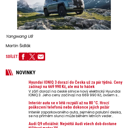
Yangwang U8
Martin Šidlák
SDÍLET:
NOVINKY
Hyundai IONIQ 3 dorazí do Česka už za pár týdnů. Ceny
začínají na 669 990 Kč, ale má to háček
V září dorazí na české silnice nový elektrický Hyundai
IONIQ 3. Jeho ceny začínají na 669 990 Kč, ovšem s
využitím značkového financování Hyundai Finance,
případně 529 579 Kč bez DPH pro firemní zákazníky a
Interiér auta se v létě rozpálí až na 80 °C. Hrozí
podnikatele. Ceníková cena zatím není známa.
poškození telefonů nebo dokonce jejich požár
Interiér zaparkovaného auta, zejména palubní deska,
se na přímém slunci může během letních veder
rozpálit až na 80 °C. Takové teploty představují
nebezpečí pro odložené mobilní telefony, powerbanky
Audi Q9 oficiálně: Největší Audi všech dob dostane
nebo notebooky. Můžou urychlit stárnutí baterií,