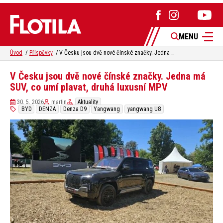
MENU
Úvod
Příspěvky
V Česku jsou dvě nové čínské značky. Jedna má SUV, co umí plavat, druhá luxusní MPV
V Česku jsou dvě nové čínské značky. Jedna má
SUV, co umí plavat, druhá luxusní MPV
30. 5. 2026
martin
Aktuality
BYD
DENZA
Denza D9
Yangwang
yangwang U8