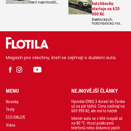
Není nejmladší,
hatchbacku
ale vypadá stále
startuje na 620
k světu, hodí se
ideálně do města,
000 Kč
ale nezalekne se
Elektrických
ani nezpevněné
hatchbacků na
cesty. Seat Arona
trhu moc není,
dostal už druhou
jeden takový teď
omlazující kůru a
přiváží do Česka
stále stojí za
značka
pozornost.
Leapmotor. Model
Leapmotor B05
nabídne výkon
160 kW a dojezd
Magazín pro všechny, kteří se zajímají o služební auta.
až 482 kilometrů, a
to za ceny od 620
000 Kč.
MENU
NEJNOVĚJŠÍ ČLÁNKY
Hyundai IONIQ 3 dorazí do Česka
Novinky
už za pár týdnů. Ceny začínají na
Testy
669 990 Kč, ale má to háček
ECO RALLYE
Interiér auta se v létě rozpálí až
na 80 °C. Hrozí poškození
Videa
telefonů nebo dokonce jejich