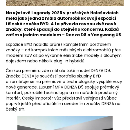
Na výstavě Legendy 2026 v pražských Holešovicích
měla jako jedna z mála automobilek svoji expozici
i čínská značka BYD. A ta přivezla rovnou dvě nové
značky, které spadají do stejného koncernu. Každá
zatím s jedním modelem – Denza D8 a Yangwang U8.
Expozice BYD nabídla průřez kompletním portfoliem
značky – od kompaktních městských elektromobilů přes
moderní SUV až po výkonné elektrické modely s dlouhým
dojezdem nebo několik plug-in hybridů.
Českou premiéru zde měl ale také model DENZA D9.
Značka DENZA je součástí portfolia skupiny BYD
a zaměřuje se na prémiové a technologicky vyspělé vozy
nové generace. Luxusní MPV DENZA D9 spojuje prémiový
komfort, pokročilé technologie a mimořádně prostorný
interiér. Český importér vůz představil veřejnosti vůbec
poprvé ještě před oficiálním uvedením značky DENZA na
český trh.