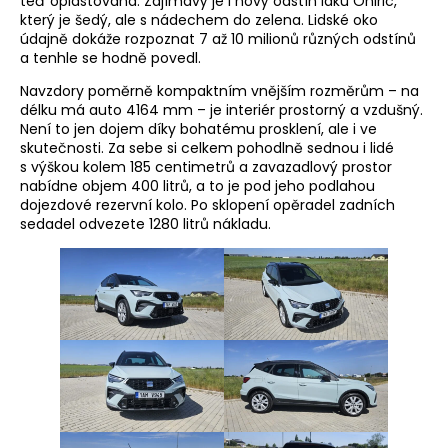
teď oplastovaná. Zajímavý je i nový odstín laku Oniric,
který je šedý, ale s nádechem do zelena. Lidské oko
údajně dokáže rozpoznat 7 až 10 milionů různých odstínů
a tenhle se hodně povedl.
Navzdory poměrně kompaktním vnějším rozměrům – na
délku má auto 4164 mm – je interiér prostorný a vzdušný.
Není to jen dojem díky bohatému prosklení, ale i ve
skutečnosti. Za sebe si celkem pohodlně sednou i lidé
s výškou kolem 185 centimetrů a zavazadlový prostor
nabídne objem 400 litrů, a to je pod jeho podlahou
dojezdové rezervní kolo. Po sklopení opěradel zadních
sedadel odvezete 1280 litrů nákladu.