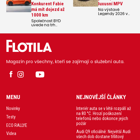
Konkurent Fabie
luxusní MPV
má mít dojezd až
Na výstavě
Legendy 2026 v
1000 km
pražských
Společnost BYD
Holešovicích měla
uvede na trh
jako jedna z mála
model BYD
automobilek svoji
DOLPHIN G DM-i –
expozici i čínská
novinku v
značka BYD. A ta
segmentu
přivezla rovnou
kompaktních vozů
dvě nové značky,
pro evropský trh.
které spadají do
Díky technologii
stejného
Super Hybrid DM
koncernu. Každá
Magazín pro všechny, kteří se zajímají o služební auta.
ujede auto až 1000
zatím s jedním
km na jedno
modelem - Denza
nabití a
D8 a Yangwang
natankování.
U8.
MENU
NEJNOVĚJŠÍ ČLÁNKY
Interiér auta se v létě rozpálí až
Novinky
na 80 °C. Hrozí poškození
Testy
telefonů nebo dokonce jejich
požár
ECO RALLYE
Audi Q9 oficiálně: Největší Audi
Videa
všech dob dostane třílitový