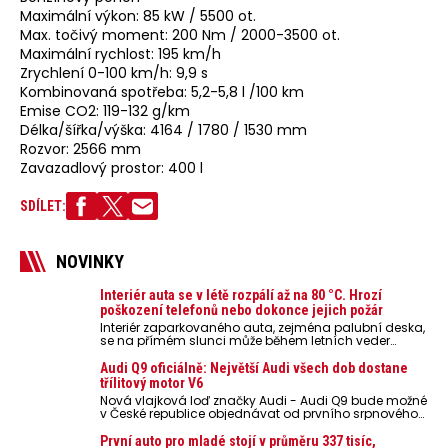
Maximální výkon: 85 kW / 5500 ot.
Max. točivý moment: 200 Nm / 2000-3500 ot.
Maximální rychlost: 195 km/h
Zrychlení 0-100 km/h: 9,9 s
Kombinovaná spotřeba: 5,2-5,8 l /100 km
Emise CO2: 119-132 g/km
Délka/šířka/výška: 4164 / 1780 / 1530 mm
Rozvor: 2566 mm
Zavazadlový prostor: 400 l
SDÍLET:
NOVINKY
Interiér auta se v létě rozpálí až na 80 °C. Hrozí
poškození telefonů nebo dokonce jejich požár
Interiér zaparkovaného auta, zejména palubní deska,
se na přímém slunci může během letních veder
rozpálit až na 80 °C. Takové teploty představují
nebezpečí pro odložené mobilní telefony, powerbanky
Audi Q9 oficiálně: Největší Audi všech dob dostane
nebo notebooky. Můžou urychlit stárnutí baterií,
třílitový motor V6
poškodit elektroniku a ve výjimečných případech i
Nová vlajková loď značky Audi - Audi Q9 bude možné
zvýšit riziko požáru.
v České republice objednávat od prvního srpnového
týdne 2026, kde budou oznámeny také české ceny.
První auto pro mladé stojí v průměru 337 tisíc,