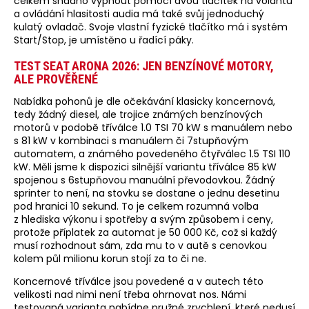
celkem snadno vypnout pomocí dvou tlačítek na volantu
a ovládání hlasitosti audia má také svůj jednoduchý
kulatý ovladač. Svoje vlastní fyzické tlačítko má i systém
Start/Stop, je umístěno u řadící páky.
TEST SEAT ARONA 2026: JEN BENZÍNOVÉ MOTORY,
ALE PROVĚŘENÉ
Nabídka pohonů je dle očekávání klasicky koncernová,
tedy žádný diesel, ale trojice známých benzínových
motorů v podobě tříválce 1.0 TSI 70 kW s manuálem nebo
s 81 kW v kombinaci s manuálem či 7stupňovým
automatem, a známého povedeného čtyřválec 1.5 TSI 110
kW. Měli jsme k dispozici silnější variantu tříválce 85 kW
spojenou s 6stupňovou manuální převodovkou. Žádný
sprinter to není, na stovku se dostane o jednu desetinu
pod hranici 10 sekund. To je celkem rozumná volba
z hlediska výkonu i spotřeby a svým způsobem i ceny,
protože příplatek za automat je 50 000 Kč, což si každý
musí rozhodnout sám, zda mu to v autě s cenovkou
kolem půl milionu korun stojí za to či ne.
Koncernové tříválce jsou povedené a v autech této
velikosti nad nimi není třeba ohrnovat nos. Námi
testovaná varianta nabídne pružné zrychlení, které nedusí