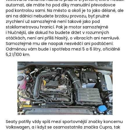
automat, ale máte ho pod díky manuální převodovce
pod kontrolou sami. Na město a okolí je to jako dělané, ale
ani na dálnici nebudete brzdou provozu, byť pružné
zrychlení už samozřejmě není takové jako pod
stokilometrovou hranicí. Pak je motor samozřejmě
i hlučnější, ale dokud ho budete držet v rozumných
otáčkách, není ani příliš hlasitý, o vibracích ani nemluvě.
Samozřejmě mu ale naopak nesvědčí ani podtáčení.
Odměnou vám bude i spotřeba mezi 5 a 6 litry, oficiálně
5,2 l/100 km.
Seaty patřily vždy spíš mezi sportovnější značky koncernu
Volkswagen, a i když se osamostatnila značka Cupra, tak