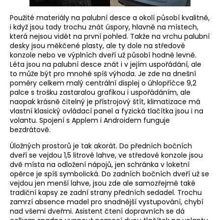
Použité materiály na palubní desce a okolí působí kvalitně,
i když jsou tady trochu znát úspory, hlavně na místech,
která nejsou vidět na první pohled. Takže na vrchu palubní
desky jsou měkčené plasty, ale ty dole na středové
konzole nebo ve výplních dveří už působí hodně levně.
Léta jsou na palubní desce znát i v jejím uspořádání, ale
to může být pro mnohé spíš výhoda. Je zde na dnešní
poměry celkem malý centrální displej o úhlopříčce 9,2
palce s trošku zastaralou grafikou i uspořádáním, ale
naopak krásně čitelný je přístrojový štít, klimatizace má
vlastní klasický ovládací panel a fyzická tlačítka jsou i na
volantu. Spojení s Applem i Androidem funguje
bezdrátově.
Úložných prostorů je tak akorát. Do předních bočních
dveří se vejdou 1,5 litrové lahve, ve středové konzole jsou
dvě místa na odložení nápojů, jen schránka v loketní
opěrce je spíš symbolická. Do zadních bočních dveří už se
vejdou jen menší lahve, jsou zde ale samozřejmě také
tradiční kapsy ze zadní strany předních sedadel. Trochu
zamrzí absence madel pro snadnější vystupování, chybí
nad všemi dveřmi. Asistent čtení dopravních se dá