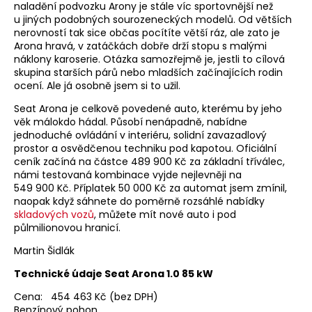
naladění podvozku Arony je stále víc sportovnější než
u jiných podobných sourozeneckých modelů. Od větších
nerovností tak sice občas pocítíte větší ráz, ale zato je
Arona hravá, v zatáčkách dobře drží stopu s malými
náklony karoserie. Otázka samozřejmě je, jestli to cílová
skupina starších párů nebo mladších začínajících rodin
ocení. Ale já osobně jsem si to užil.
Seat Arona je celkově povedené auto, kterému by jeho
věk málokdo hádal. Působí nenápadně, nabídne
jednoduché ovládání v interiéru, solidní zavazadlový
prostor a osvědčenou techniku pod kapotou. Oficiální
ceník začíná na částce 489 900 Kč za základní tříválec,
námi testovaná kombinace vyjde nejlevněji na
549 900 Kč. Příplatek 50 000 Kč za automat jsem zmínil,
naopak když sáhnete do poměrně rozsáhlé nabídky
skladových vozů
, můžete mít nové auto i pod
půlmilionovou hranicí.
Martin Šidlák
Technické údaje Seat Arona 1.0 85 kW
Cena: 454 463 Kč (bez DPH)
Benzínový pohon