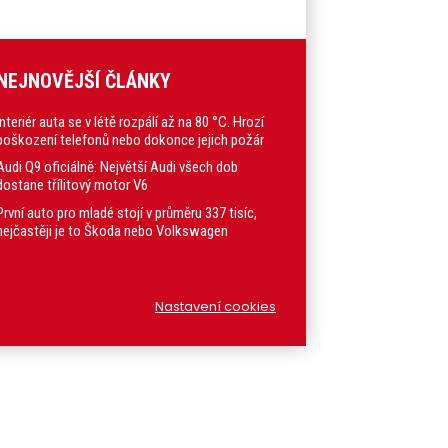
NEJNOVĚJŠÍ ČLÁNKY
Interiér auta se v létě rozpálí až na 80 °C. Hrozí
poškození telefonů nebo dokonce jejich požár
Audi Q9 oficiálně: Největší Audi všech dob
dostane třílitový motor V6
První auto pro mladé stojí v průměru 337 tisíc,
nejčastěji je to Škoda nebo Volkswagen
Nastavení cookies