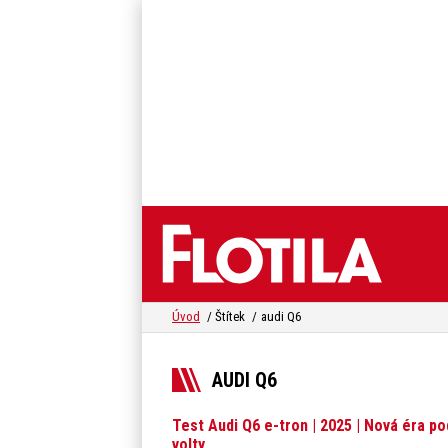
Úvod
Štítek
audi Q6
AUDI Q6
Test Audi Q6 e-tron | 2025 | Nová éra po
volty