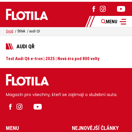
MENU
Úvod
Štítek
audi Qř
AUDI QŘ
Test Audi Q6 e-tron | 2025 | Nová éra pod 800 volty
Magazín pro všechny, kteří se zajímají o služební auta.
MENU
NEJNOVĚJŠÍ ČLÁNKY