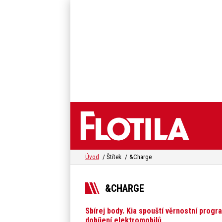
Úvod
Štítek
&Charge
&CHARGE
Sbírej body. Kia spouští věrnostní progr
dobíjení elektromobilů