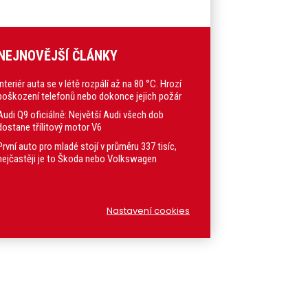
NEJNOVĚJŠÍ ČLÁNKY
Interiér auta se v létě rozpálí až na 80 °C. Hrozí
poškození telefonů nebo dokonce jejich požár
Audi Q9 oficiálně: Největší Audi všech dob
dostane třílitový motor V6
První auto pro mladé stojí v průměru 337 tisíc,
nejčastěji je to Škoda nebo Volkswagen
Nastavení cookies