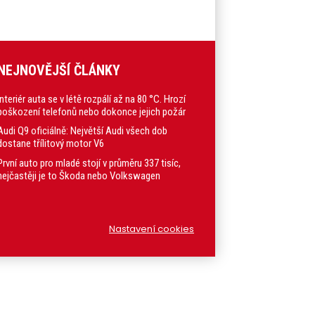
NEJNOVĚJŠÍ ČLÁNKY
Interiér auta se v létě rozpálí až na 80 °C. Hrozí
poškození telefonů nebo dokonce jejich požár
Audi Q9 oficiálně: Největší Audi všech dob
dostane třílitový motor V6
První auto pro mladé stojí v průměru 337 tisíc,
nejčastěji je to Škoda nebo Volkswagen
Nastavení cookies