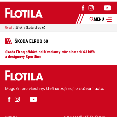
MENU
Úvod
Štítek
škoda elroq 60
ŠKODA ELROQ 60
Škoda Elroq přidává další varianty: vůz s baterií 63 kWh
a designový Sportline
Magazín pro všechny, kteří se zajímají o služební auta.