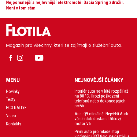
Nejpomalejší a nejlevnější elektromobil Dacia Spring zdražil.
Není v tom sám
Magazín pro všechny, kteří se zajímají o služební auta.
MENU
NEJNOVĚJŠÍ ČLÁNKY
Interiér auta se v létě rozpálí až
Novinky
na 80 °C. Hrozí poškození
Testy
telefonů nebo dokonce jejich
požár
ECO RALLYE
Audi Q9 oficiálně: Největší Audi
Videa
všech dob dostane třílitový
motor V6
Kontakty
První auto pro mladé stojí
v průměru 337 tisíc, nejčastěji je